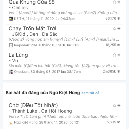
Qua Khung Cửa Sổ
-
Chillies
Ver 1 [Asus2] Không ai đúng không ai sai [F#m7] Không tiếng khóc trên mi ai [Bm7] Không những thứ
36,176
KEITH
,
11 tháng 11, 2020 lúc 04:32pm
Chạy Trốn Mặt Trời
-
JGKid
,
Đen
,
Đa Sắc
(Capo 2) vòng hợp âm [Fmaj7] [Dm7] [E7] [Am7] [Fmaj7]Em mang một tâm sự lạ Bạn đồng [Dm7]hành là câ
Thông tin chung
18,255
leejordan1204
,
8 tháng 08, 2016 lúc 11:39am
Lạ Lùng
-
Vũ
Kìa màn [C]đêm hiu hắt [G/B], Mang tên [A7]em quay về trong ký [Dm7]ức , Của [G]anh qua [C]thời
2m385k
Oneduck
,
30 tháng 08, 2017 lúc 08:17pm
Bài hát đã đăng của Ngũ Kiệt Hùng
Xem tất cả
Chờ (Điều Tốt Nhất)
-
Thành Luke
,
Cá Hồi Hoang
Verse 1: [D]Làm gì [A]khiến em mãi luôn thua bao nhiêu [Bm]người [G] [D]Rồi nhận [A]ra đang đau th
5,605
Ngũ Kiệt Hùng
,
28 tháng 11, 2020 lúc 12:59am