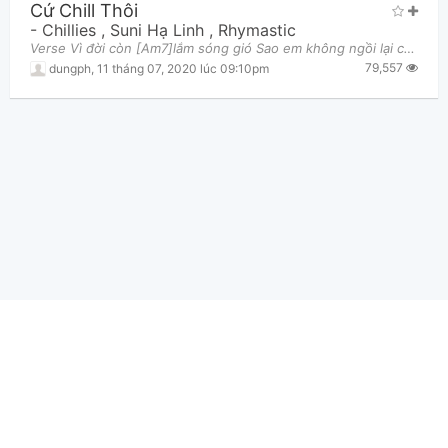
Cứ Chill Thôi
-
Chillies
,
Suni Hạ Linh
,
Rhymastic
Verse Vì đời còn [Am7]lắm sóng gió Sao em không ngồi lại cùng [D]chút bình minh Tạm bỏ lại [Bm7]
79,557
dungph
,
11 tháng 07, 2020 lúc 09:10pm
Hợp Âm Chuẩn Ⓒ 2026
Giới thiệu
|
Báo lỗi - Góp ý
|
Điều khoản
|
Quy định bản quyền
|
Hướng dẫn