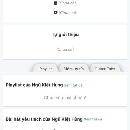
(Chưa có)
(Chưa có)
Tự giới thiệu
(Chưa có)
Playlist
Điểm uy tín
Guitar Tabs
Playlist của Ngũ Kiệt Hùng
Xem tất cả
Chưa có playlist nào!
Bài hát yêu thích của Ngũ Kiệt Hùng
Xem tất cả
Bài hát đã đăng
Bài hát yêu thích