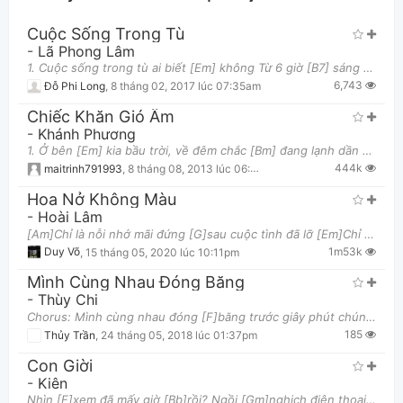
Cuộc Sống Trong Tù
-
Lã Phong Lâm
1. Cuộc sống trong tù ai biết [Em] không Từ 6 giờ [B7] sáng kẻng đi [Em] làm Một lũ thức [D] dậy
6,743
Đỗ Phi Long
,
8 tháng 02, 2017 lúc 07:35am
Chiếc Khăn Gió Ấm
-
Khánh Phương
1. Ở bên [Em] kia bầu trời, về đêm chắc [Bm] đang lạnh dần Và [C] em giờ đang chìm trong giấc [G] m
Thông tin chung
444k
maitrinh791993
,
8 tháng 08, 2013 lúc 06:17pm
Hoa Nở Không Màu
-
Hoài Lâm
[Am]Chỉ là nỗi nhớ mãi đứng [G]sau cuộc tình đã lỡ [Em]Chỉ là cơn mơ cuốn theo [Am]cả một trời thươ
1m53k
Duy Võ
,
15 tháng 05, 2020 lúc 10:11pm
Mình Cùng Nhau Đóng Băng
-
Thùy Chi
Chorus: Mình cùng nhau đóng [F]băng trước giây phút chúng ta [G]chia xa Thời học sinh lướt [Em]q
185
Thủy Trần
,
24 tháng 05, 2018 lúc 01:37pm
Con Giời
-
Kiên
Nhìn [F]xem đã mấy giờ [Bb]rồi? Ngồi [Gm]nghịch điện thoại ít [C]thôi Tắt [Gm]máy đi lên học [C]bà