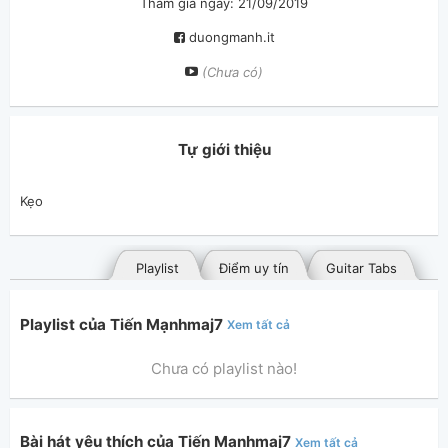
Tham gia ngày: 21/09/2019
duongmanh.it
(Chưa có)
Tự giới thiệu
Kẹo
Playlist
Điểm uy tín
Guitar Tabs
Playlist của Tiến Mạnhmaj7
Xem tất cả
Chưa có playlist nào!
Bài hát yêu thích của Tiến Mạnhmaj7
Xem tất cả
Bài hát đã đăng
Bài hát yêu thích