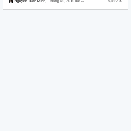
6,540
Nguyễn Tuấn Minh
,
1 tháng 09, 2019 lúc 07:59pm