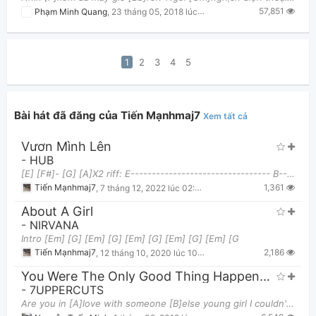
57,851
Phạm Minh Quang
,
23 tháng 05, 2018 lúc 09:26am
1
2
3
4
5
Bài hát đã đăng của Tiến Mạnhmaj7
Xem tất cả
Vươn Mình Lên
-
HUB
[E] [F#]- [G] [A]X2 riff: E--------------------------------- B---------------------------------
1,361
Tiến Mạnhmaj7
,
7 tháng 12, 2022 lúc 02:49pm
About A Girl
-
NIRVANA
Intro [Em] [G] [Em] [G] [Em] [G] [Em] [G] [Em] [G
2,186
Tiến Mạnhmaj7
,
12 tháng 10, 2020 lúc 10:31am
You Were The Only Good Thing Happened That Summer
-
7UPPERCUTS
Are you in [A]love with someone [B]else young girl I couldn't [C#m]let you gonna try to pre[G#m]te