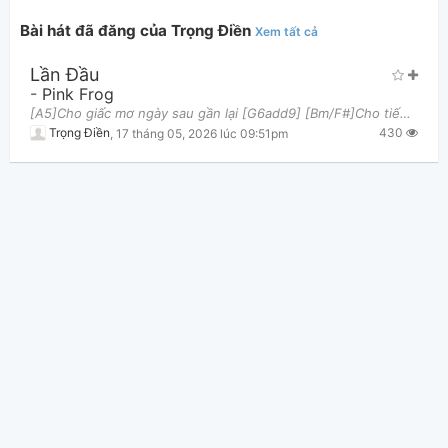
Bài hát đã đăng của Trọng Điền
Xem tất cả
Lần Đầu
-
Pink Frog
[A5]Cho giấc mơ ngày sau gần lại [G6add9] [Bm/F#]Cho tiếng thơ ngày nào em bỏ [F] lại...nơi [E7] t
430
Trọng Điền
,
17 tháng 05, 2026 lúc 09:51pm