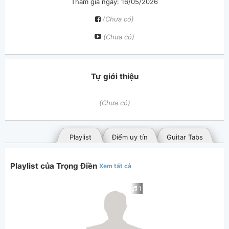
Tham gia ngày: 16/05/2026
(Chưa có)
(Chưa có)
Tự giới thiệu
(Chưa có)
Playlist
Điểm uy tín
Guitar Tabs
Playlist của Trọng Điền
Xem tất cả
1
Bài hát đã đăng
Bài hát yêu thích