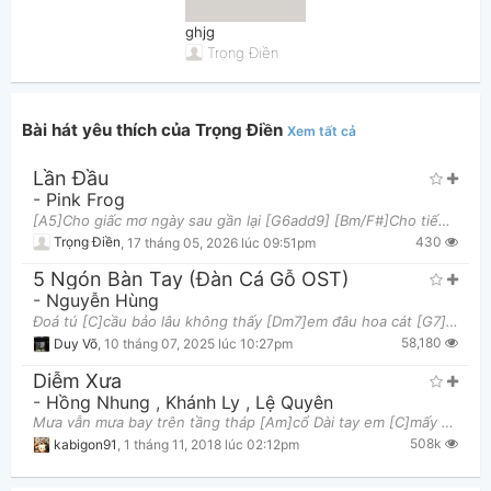
ghjg
Trọng Điền
Bài hát yêu thích của Trọng Điền
Xem tất cả
Lần Đầu
Thông tin chung
-
Pink Frog
[A5]Cho giấc mơ ngày sau gần lại [G6add9] [Bm/F#]Cho tiếng thơ ngày nào em bỏ [F] lại...nơi [E7] t
430
Trọng Điền
,
17 tháng 05, 2026 lúc 09:51pm
5 Ngón Bàn Tay (Đàn Cá Gỗ OST)
-
Nguyễn Hùng
Đoá tú [C]cầu bảo lâu không thấy [Dm7]em đâu hoa cát [G7]tường nhìn tôi ngơ ngác [C]lạ thường Nhành
58,180
Duy Võ
,
10 tháng 07, 2025 lúc 10:27pm
Diễm Xưa
-
Hồng Nhung
,
Khánh Ly
,
Lệ Quyên
Mưa vẫn mưa bay trên tầng tháp [Am]cổ Dài tay em [C]mấy thuở mắt xanh [Dm]xao [E7]Nghe lá thu [Am
508k
kabigon91
,
1 tháng 11, 2018 lúc 02:12pm