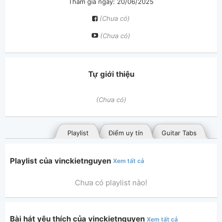
Tham gia ngày: 20/06/2025
(Chưa có)
(Chưa có)
Tự giới thiệu
(Chưa có)
Playlist
Điểm uy tín
Guitar Tabs
Playlist của vinckietnguyen
Xem tất cả
Chưa có playlist nào!
Bài hát yêu thích của vinckietnguyen
Xem tất cả
Bài hát đã đăng
Bài hát yêu thích