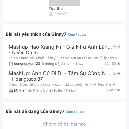
Yêu thích
Ginny7
Bài hát yêu thích của Ginny7
Xem tất cả
Mashup Hao Xiang Ni - Giá Như Anh Lặng Im - Đếm Ngày Xa Em - Làm Người Yêu Anh Nhé Baby
Thông tin chung
-
Nhiều Ca Sĩ
*Hao xiang ni* Nhiều khi [C]vu vơ em lại rất muốn [G]nhắn tin Rằng [Am]em nhớ anh mỗi [Em]ngày Giật
52,450
dungnguyen123
,
5 tháng 07, 2016 lúc 12:45am
MashUp: Anh Cứ Đi Đi - Tâm Sự Cùng Người Lạ - Tìm Lại Giấc Mơ
-
Hoangtucoi87
Tone: [Am] (Bài soạn cho nam, đã chuyển Anh → Em, Em → Anh, Girl → Boy) Tình yêu là [Am]thế... Đôi k
15,457
Mr Kiên
,
26 tháng 06, 2016 lúc 11:29pm
Bài hát đã đăng của Ginny7
Xem tất cả
Không có bài hát nào