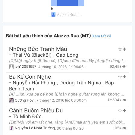
h
Alazzc.Rua (MT)
Bài hát yêu thích của Alazzc.Rua (MT)
Xem tất cả
Những Bức Tranh Màu
Thông tin chung
-
Thái Vũ (BlackBi)
,
Cao Long
[C]Một ngày thật tình cờ, [G]anh đến nơi đây [Am]dịu dàng lời ngọt ngào, [Em]nắm lấy đôi tay * [F]
92,458
lvn12091997
,
4 tháng 10, 2016 lúc 09:06pm
Ba Kể Con Nghe
-
Nguyễn Hải Phong
,
Dương Trần Nghĩa
,
Bập
Bênh Team
[A]....Khi xưa ba bé hơn [E]đàn nghe guitar rung lên không bao giờ xao [F#m]lãng Dây buông dây bấm
1m504k
Cương Hoyi
,
7 tháng 12, 2016 lúc 08:00pm
Cánh Buồm Phiêu Du
-
Tô Minh Đức
[Em]Nói với em rất nhẹ, rằng [Am7]mãi anh yêu em suốt đời Và [Cmaj7]em tin lời anh chân thành, con
105k
Nguyễn Lê Nhật Trường
,
30 tháng 06, 2013 lúc 10:00am