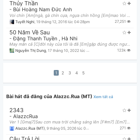
Thủy Thần
-
Bùi Hoàng Nam Đức Anh
Voi chín [Am]ngà, gà chín cựa, ngựa chín hồng [Em]mao Voi chín [Am]ngà, gà chín cựa, ngựa tìm nơ
27,251
Tuyết Nghi
,
19 tháng 12, 2016 lúc 04:28pm
50 Năm Về Sau
-
Đặng Thanh Tuyền
,
Hà Nhi
May mắn cả [C]đời này của tôi là đã [Em]gặp đúng được người Lúc em [F]vừa hay yêu tôi, và [G]tôi cũ
123k
Nguyễn Thị Dung
,
17 tháng 10, 2022 lúc 08:47am
1
2
3
4
5
Bài hát đã đăng của Alazzc.Rua (MT)
Xem tất cả
2343
-
AlazzcRua
Ver 1 [Gmaj7]Sau cơn mưa trời chẳng sáng lên [F#m7] [Em7]Mà con tim [A7]này còn đau đớn [D] [Gma
271
Alazzc.Rua (MT)
,
9 tháng 05, 2026 lúc 01:57pm
Câu Trả Lời