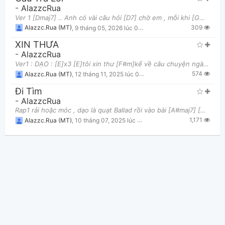
-
AlazzcRua
Ver 1 [Dmaj7] .. Anh có vài câu hỏi [D7] chờ em , mỗi khi [Gmaj7] mà Màn đêm buông xuống [Gm7] kh
309
Alazzc.Rua (MT)
,
9 tháng 05, 2026 lúc 01:09pm
XIN THƯA
-
AlazzcRua
Ver1 : DẠO : [E]x3 [E]tôi xin thư [F#m]kể về câu chuyện ngày xưa [A]về một chàng ca [Am]sĩ, hế
574
Alazzc.Rua (MT)
,
12 tháng 11, 2025 lúc 07:25pm
Đi Tìm
-
AlazzcRua
Rap1 rải hoặc móc , dạo là quạt Ballad rồi vào bài [A#maj7] [Am7] [Dm7] [C] Rap1 rải hoặc móc dù
1,171
Alazzc.Rua (MT)
,
10 tháng 07, 2025 lúc 01:29pm