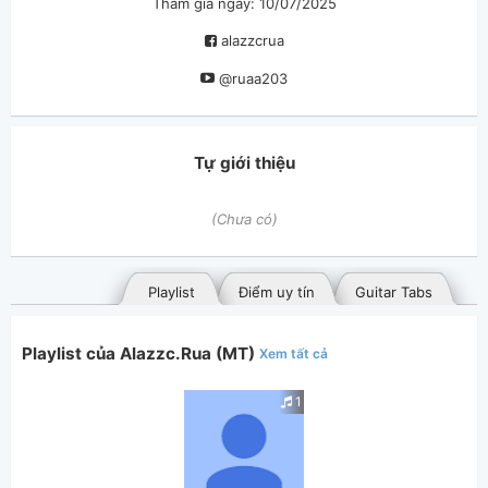
Tham gia ngày: 10/07/2025
alazzcrua
@ruaa203
Tự giới thiệu
(Chưa có)
Playlist
Điểm uy tín
Guitar Tabs
Playlist của Alazzc.Rua (MT)
Xem tất cả
1
Bài hát đã đăng
Bài hát yêu thích