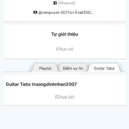
(Chưa có)
@campusst-007?si=fUaK20DKmR1ZKWJO
Tự giới thiệu
(Chưa có)
Playlist
Điểm uy tín
Guitar Tabs
Guitar Tabs truongdinhnhan2007
(Chưa có)
Bài hát đã đăng
Bài hát yêu thích