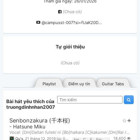
Tham gia ngày: 26/01/2026
(Chưa có)
@campusst-007?si=fUaK20DKmR1ZKWJO
Tự giới thiệu
(Chưa có)
Playlist
Điểm uy tín
Guitar Tabs
Bài hát yêu thích của
truongdinhnhan2007
Senbonzakura (千本桜)
-
Hatsune Miku
Vocal: [Dm]Daitan futeki ni [Bb]haikara [C]kakumei [Dm]Rai rai rakuraku [Bb]hansen [C]kokka [Dm]
18,400
Bài hát đã đăng
Bài hát yêu thích
Qu's
,
21 tháng 12, 2019 lúc 08:39pm
Am
C
E
Em
F
G