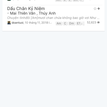
Dấu Chân Kỷ Niệm
-
Mai Thiên Vân
,
Thúy Anh
Chuyện tìnhđôi [Am]mươi chan chứa không bao giờ vơi Như dòng suối tình êm [C]ái [Am] Có anh và [Dm
52,623
doantuoi
,
10 tháng 11, 2018 lúc 12:55pm
Am
C
Dm
E7
F
G
Thông tin chung