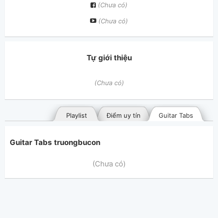
(Chưa có)
(Chưa có)
Tự giới thiệu
(Chưa có)
Playlist
Điểm uy tín
Guitar Tabs
Guitar Tabs truongbucon
(Chưa có)
Bài hát đã đăng
Bài hát yêu thích