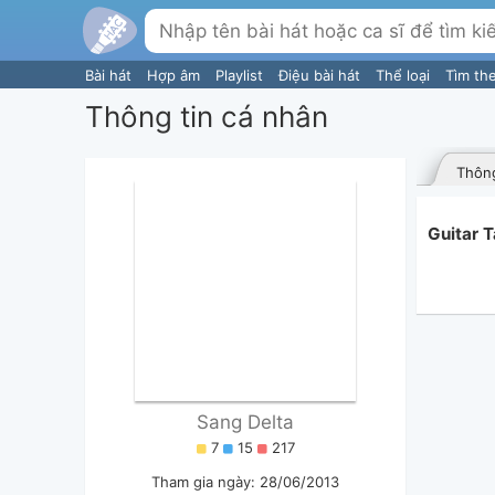
Bài hát
Hợp âm
Playlist
Điệu bài hát
Thể loại
Tìm th
Thông tin cá nhân
Thông
Guitar 
Sang Delta
7
15
217
Tham gia ngày: 28/06/2013