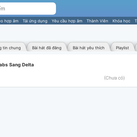
eo hợp âm
Tải ứng dụng
Yêu cầu hợp âm
Thành Viên
Khóa học
T
 tin chung
Bài hát đã đăng
Bài hát yêu thích
Playlist
Tabs Sang Delta
(Chưa có)