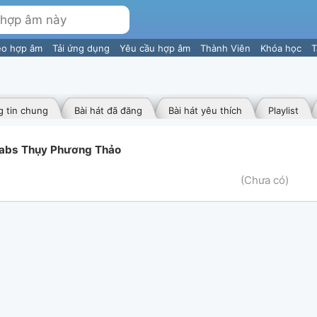
eo hợp âm
Tải ứng dụng
Yêu cầu hợp âm
Thành Viên
Khóa học
T
 tin chung
Bài hát đã đăng
Bài hát yêu thích
Playlist
Tabs Thụy Phương Thảo
(Chưa có)