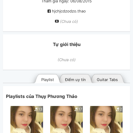
Tham gia ngày: 06/08/2015
hjchjcdzodzo.thao
(Chưa có)
Tự giới thiệu
(Chưa có)
Playlist
Điểm uy tín
Guitar Tabs
Playlists của Thụy Phương Thảo
13
17
2
Bài hát đã đăng
Bài hát yêu thích