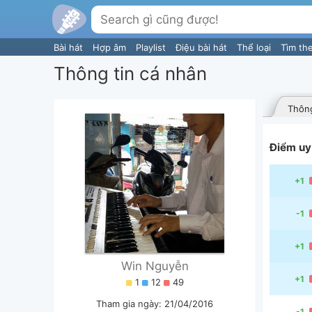
Bài hát
Hợp âm
Playlist
Điệu bài hát
Thể loại
Tìm th
Thông tin cá nhân
Thông
Điểm uy 
+1
-1
+1
Win Nguyễn
+1
1
12
49
Tham gia ngày: 21/04/2016
-1