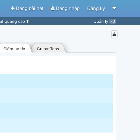
Đăng bài hát
Đăng nhập
Đăng ký
ắt quảng cáo
Quản lý
70
Điểm uy tín
Guitar Tabs