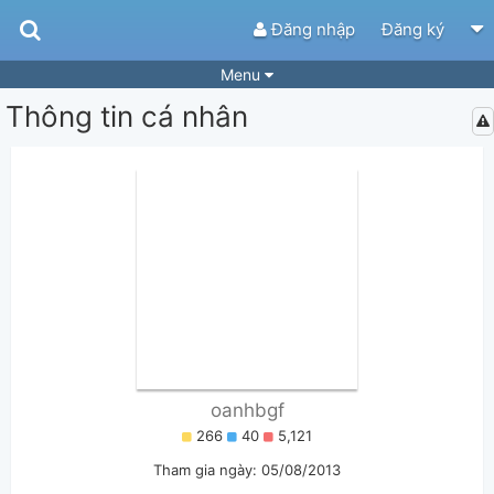
Đăng nhập
Đăng ký
Menu
Thông tin cá nhân
Bài hát
Guitar Tabs
Playlist
Hợp âm
Điệu bài hát
Thể loại
Tìm theo hợp âm
Tải ứng dụng
Yêu cầu hợp âm
Thành Viên
Khóa học
Quản lý
66
Tắt quảng cáo
oanhbgf
266
40
5,121
Tham gia ngày: 05/08/2013