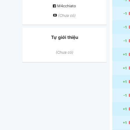
M4cchiato
-1
(Chưa có)
-1
Tự giới thiệu
-1
(Chưa có)
+1
+1
+1
-1
+1
+1