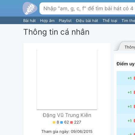
Bài hát
Hợp âm
Playlist
Điệu bài hát
Thể loại
Tìm th
Thông tin cá nhân
Thông
Điểm uy 
+1
+1
+1
Đặng Vũ Trung Kiên
+1
8
62
227
Tham gia ngày: 09/06/2015
-1