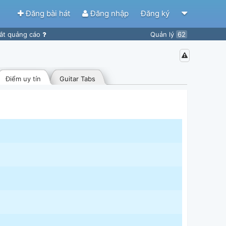
Đăng bài hát
Đăng nhập
Đăng ký
ắt quảng cáo
Quản lý
62
Điểm uy tín
Guitar Tabs