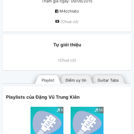
Tham gia ngày: 09/06/2015
M4cchiato
(Chưa có)
Tự giới thiệu
(Chưa có)
Playlist
Điểm uy tín
Guitar Tabs
Playlists của Đặng Vũ Trung Kiên
9
56
Bài hát đã đăng
Bài hát yêu thích