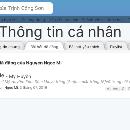
eo hợp âm
Tải ứng dụng
Yêu cầu hợp âm
Thành Viên
Khóa học
T
Thông tin cá nhân
 tin chung
Bài hát đã đăng
Bài hát yêu thích
Playlist
 đã đăng của Nguyen Ngoc Mi
Mẹ
-
Mỹ Huyền
 sĩ Mỹ Huyền: F#m Đêm khuya trăng [Am]mơ mắt trông [F]về trong cõi
en Ngoc Mi
,
3 tháng 07, 2016
A
Am
C