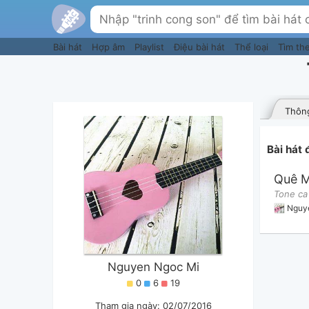
Bài hát
Hợp âm
Playlist
Điệu bài hát
Thể loại
Tìm th
Thông
Bài hát
Quê 
Tone ca
Nguy
Nguyen Ngoc Mi
0
6
19
Tham gia ngày: 02/07/2016