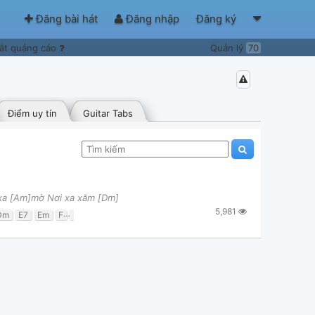
Đăng bài hát
Đăng nhập
Đăng ký
ắt quảng cáo
Quản lý
70
Điểm uy tín
Guitar Tabs
 xa [Am]mờ Nơi xa xăm [Dm]
5,981
Dm
E7
Em
F
G