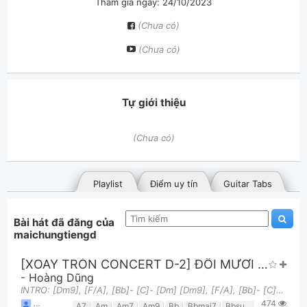
Tham gia ngày: 24/10/2023
(Chưa có)
(Chưa có)
Tự giới thiệu
(Chưa có)
Playlist
Điểm uy tín
Guitar Tabs
Bài hát đã đăng của
maichungtiengd
[XOAY TRÒN CONCERT D-2] ĐÔI MƯƠI + LA BÀN
-
Hoàng Dũng
INTRO: [Dm9], [F/A], [Bb]- [C]- [Dm] [Dm9], [F/A], [Bb]- [C]- [Dm7]- [Csus2/E], [F]- [Cm7], [Bm7]
474
Bài hát đã đăng
Bài hát yêu thích
maichungtiengd
,
15 tháng 05, 2026 lúc 07:51am
A7
Am
Am7
Am9
Bb
Bbmaj7
Bbsus2
Bm7
Bm7