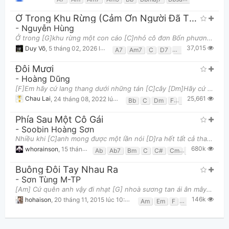
Ở Trong Khu Rừng (Cảm Ơn Người Đã Thức Cùng Tôi OST)
-
Nguyễn Hùng
Ở trong [G]khu rừng một con cáo [C]nhỏ cô đơn Bốn phương [G]đất trời về đâu khi thấy [C]lòng chơi v
37,015
Duy Võ
,
5 tháng 02, 2026 lúc 05:08am
A7
Am7
C
D7
Em7
G
Đôi Mươi
-
Hoàng Dũng
Thông tin chung
[F]Em hãy cứ lang thang dưới những tán [C]cây [Dm]Hãy cứ gối lên đôi chân anh suốt [Bb]ngày [F]Nế
25,661
Chau Lai
,
24 tháng 08, 2022 lúc 08:51pm
Bb
C
Dm
F
Gm
Phía Sau Một Cô Gái
-
Soobin Hoàng Sơn
Nhiều khi [C]anh mong được một lần nói [D]ra hết tất cả thay [Em]vì Ngồi lặng [C]im nghe em kể về
680k
whorainson
,
15 tháng 03, 2017 lúc 10:15pm
Ab
Ab7
Bm
C
C#
Cm
D
Eb
Em
Buông Đôi Tay Nhau Ra
-
Sơn Tùng M-TP
[Am] Cứ quên anh vậy đi nhạt [G] nhoà sương tan ái ân mây trôi buồn [Em] Những môi hôn chìm sâu còn
146k
hohaison
,
20 tháng 11, 2015 lúc 10:52pm
Am
Em
F
G