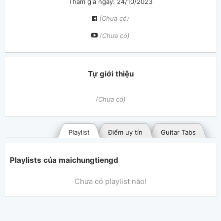
Tham gia ngày: 24/10/2023
(Chưa có)
(Chưa có)
Tự giới thiệu
(Chưa có)
Playlist
Điểm uy tín
Guitar Tabs
Playlists của maichungtiengd
Chưa có playlist nào!
Bài hát đã đăng
Bài hát yêu thích