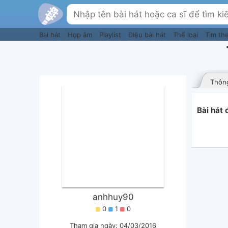
Bài hát
Hợp âm
Playlist
Điệu bài hát
Thể loại
Tìm th
Thông
Bài hát
anhhuy90
0
1
0
Tham gia ngày: 04/03/2016