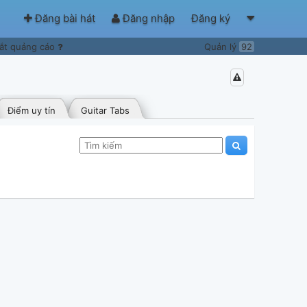
Đăng bài hát
Đăng nhập
Đăng ký
ắt quảng cáo
Quản lý
92
Điểm uy tín
Guitar Tabs