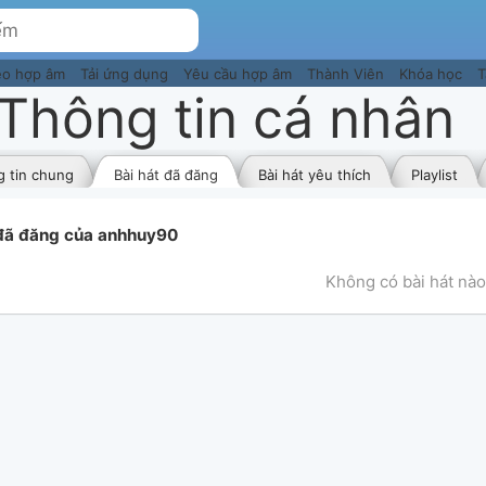
eo hợp âm
Tải ứng dụng
Yêu cầu hợp âm
Thành Viên
Khóa học
T
Thông tin cá nhân
 tin chung
Bài hát đã đăng
Bài hát yêu thích
Playlist
 đã đăng của anhhuy90
Không có bài hát nào