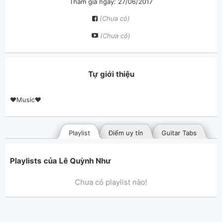
Tham gia ngày: 27/06/2017
(Chưa có)
(Chưa có)
Tự giới thiệu
❤Music❤
Playlist
Điểm uy tín
Guitar Tabs
Playlists của Lê Quỳnh Như
Chưa có playlist nào!
Bài hát đã đăng
Bài hát yêu thích