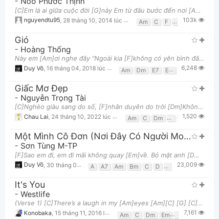
-
Noo Phước Thịnh
[C]Em là ai giữa cuộc đời [G]này Em từ đâu bước đến nơi [Am]đây Làm tôi say... Làm tôi [F]khát kha
103k
nguyendtu95
,
28 tháng 10, 2014 lúc 10:19pm
Am
C
F
G
Gió
-
Hoàng Thống
Này em [Am]ơi nghe đây "Ngoài kia [F]không có yên bình đâu" Như em [Dm]đã mơ về. Vậy [F]em có đi [E
6,248
Duy Võ
,
16 tháng 04, 2018 lúc 09:38am
Am
Dm
E7
Em
F
Giấc Mơ Đẹp
-
Nguyễn Trọng Tài
[C]Nghèo giàu sang do số, [F]nhân duyên do trời [Dm]Không trong mong chi hơn ngoài cuộc [G]sống bìn
1,520
Chau Lai
,
24 tháng 10, 2022 lúc 08:40pm
Am
C
Dm
F
G
Một Mình Cô Đơn (Nơi Đây Có Người Mong Em)
-
Sơn Tùng M-TP
[F]Sao em đi, em đi mãi không quay [Em]về. Bỏ mặt anh [Dm]cơn mưa qua ,cùng [G]với muôn vàn nỗi [C
23,009
Duy Võ
,
30 tháng 01, 2019 lúc 07:30am
A
A7
Am
Bm
C
D
Dm
Em
F
F#m
It's You
-
Westlife
(Verse 1) [C]There’s a laugh in my [Am]eyes [Am][C] [G] [C] [C]There’s a waltz in my [Am] walk [Am
7,161
Konobaka
,
15 tháng 11, 2016 lúc 12:16am
Am
C
Dm
Em
F
G