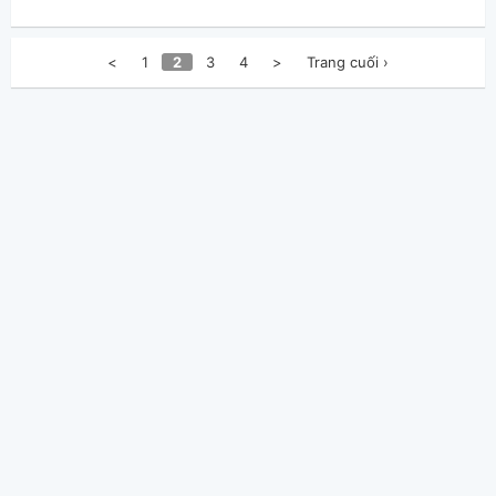
<
1
2
3
4
>
Trang cuối ›