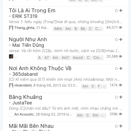
Tôi Là Ai Trong Em
-
ERIK ST319
Verse 1: Nếu ngày [Fmaj7]mai đi qua, những khoảng [Dm]trời không xanh Nếu thời [Bbsus2]gian quay
84,071
Thang_ghita
,
21 tháng 11, 2017 lúc 05:59pm
A#m
Am
B
Bb
C
C#
D#m
Dm
F
Người Như Anh
-
Mai Tiến Dũng
Thông tin chung
verse: Và rồi hôm [C]ấy, mình rời bước, cách xa [G/B]nhau [E7]Dẫu hai ta chẳng [Am7]ai giận hờn N
20,586
Nicholas Huynh
,
16 tháng 10, 2022 lúc 03:45am
A
A7
Am
Am7
Asus4
C
Cmaj7
Csus4
D7
Nơi Anh Không Thuộc Về
-
365daband
[C] Kỉ niệm qua [E7] khiến tim nhạt [Am] nhòa&nbsp; Một người [F] đau, một người bỏ lại phía [C] sau
147k
nhoknibmt
,
8 tháng 08, 2013 lúc 02:22pm
Am
C
F
G
Bâng Khuâng
-
JustaTee
Dừng [C]chân nơi đâu? Từ khi ánh mắt, nhìn nhau chẳng nói được gì Mình từng [F]cùng nhau đi Tì
258k
An Acoustic
,
28 tháng 02, 2019 lúc 08:43pm
Am
C
Dm
F
G
Mãi Mãi Bên Nhau