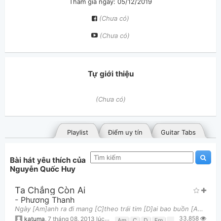
Tham gia ngày: 05/12/2019
(Chưa có)
(Chưa có)
Tự giới thiệu
(Chưa có)
Playlist
Điểm uy tín
Guitar Tabs
Bài hát yêu thích của
Nguyễn Quốc Huy
Ta Chẳng Còn Ai
-
Phương Thanh
Ngày [Am]anh ra đi mang [C]theo trái tim [D]ai bao buồn [Am]đau Bỏ đi rất [G]xa quê nhà nơi có những
33,858
Bài hát đã đăng
Bài hát yêu thích
katuma
,
7 tháng 08, 2013 lúc 11:43am
Am
C
D
Em
F
G