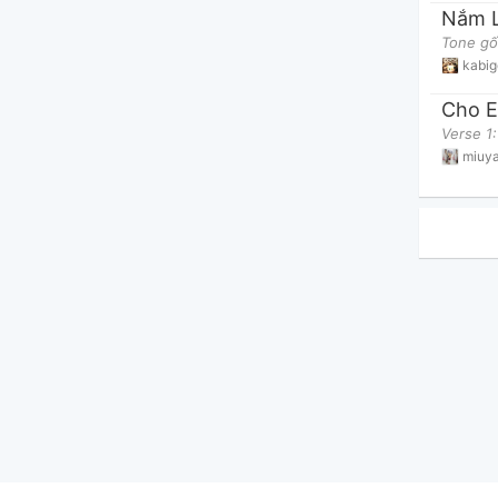
Nắm L
Tone gố
kabi
Cho E
Verse 1
miuy