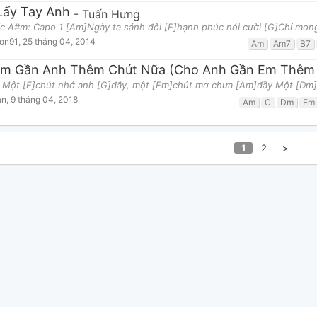
ấy Tay Anh
-
Tuấn Hưng
c A#m: Capo 1 [Am]Ngày ta sánh đôi [F]hạnh phúc nói cười [G]Chỉ mong
gon91
,
25 tháng 04, 2014
Am
Am7
B7
m Gần Anh Thêm Chút Nữa (Cho Anh Gần Em Thêm
: Một [F]chút nhớ anh [G]đấy, một [Em]chút mơ chưa [Am]đầy Một [Dm
an
,
9 tháng 04, 2018
Am
C
Dm
Em
1
2
>