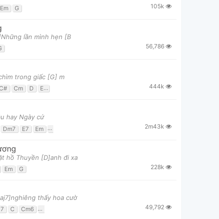
105k
Em
G
g
]Những lần mình hẹn [B
56,786
G
chìm trong giấc [G] m
444k
C#
Cm
D
Eb
Em
Fm
G
đâu hay Ngày cứ
2m43k
Dm7
E7
Em
F
Fm
G
G7
ương
t hồ Thuyền [D]anh đi xa
228k
Em
G
aj7]nghiêng thấy hoa cườ
49,792
7
C
Cm6
D
D7
Em
G
G7