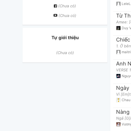
LeleL
(Chưa có)
Từ Th
(Chưa có)
Amee: [
Duy 
Tự giới thiệu
Chiếc
1. Ở bên
maitr
(Chưa có)
Ánh N
VERSE 1:
Nguy
Ngày 
Vì [Em]
Chau 
Nàng 
Ngả [G]
Vươn