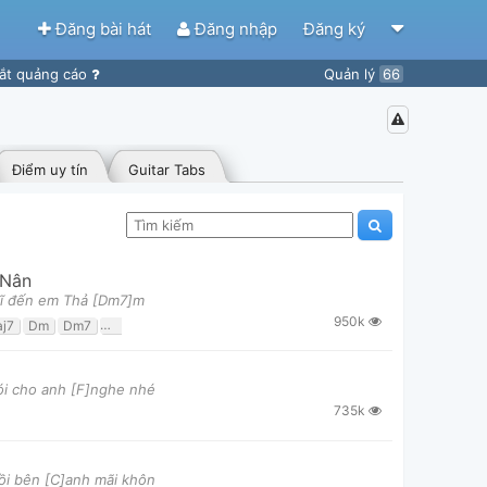
Đăng bài hát
Đăng nhập
Đăng ký
ắt quảng cáo
Quản lý
66
Điểm uy tín
Guitar Tabs
Nân
hĩ đến em Thả [Dm7]m
950k
j7
Dm
Dm7
G7
ói cho anh [F]nghe nhé
735k
ồi bên [C]anh mãi khôn