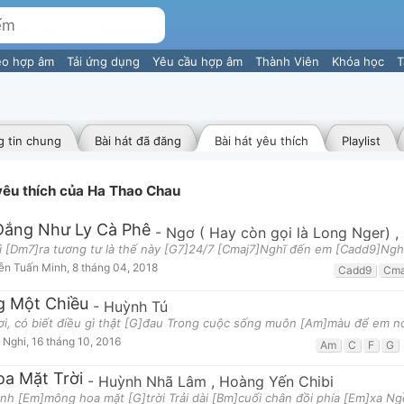
eo hợp âm
Tải ứng dụng
Yêu cầu hợp âm
Thành Viên
Khóa học
T
 tin chung
Bài hát đã đăng
Bài hát yêu thích
Playlist
 yêu thích của Ha Thao Chau
Đắng Như Ly Cà Phê
-
Ngơ ( Hay còn gọi là Long Nger)
,
ì [Dm7]ra tương tư là thế này [G7]24/7 [Cmaj7]Nghĩ đến em [Cadd9]Ng
ễn Tuấn Minh
,
8 tháng 04, 2018
Cadd9
Cma
 Một Chiều
-
Huỳnh Tú
ơi, có biết điều gì thật [G]đau Trong cuộc sống muôn [Am]màu để em n
 Nghi
,
16 tháng 10, 2016
Am
C
F
G
oa Mặt Trời
-
Huỳnh Nhã Lâm
,
Hoàng Yến Chibi
nh [Em]mông hoa mặt [G]trời Trải dài [Bm]cuối chân đồi phía [Em]xa Ng