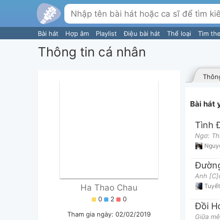
Bài hát
Hợp âm
Playlist
Điệu bài hát
Thể loại
Tìm th
Thông tin cá nhân
Thông
Bài hát
Tình 
Ngơ: Th
Nguy
Đường
Anh [C]
Tuyết
Ha Thao Chau
0
2
0
Đồi H
Tham gia ngày: 02/02/2019
Giữa mê