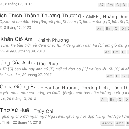
oli
,
8 tháng 08, 2013
A7
Bm
C
D
ích Thích Thành Thương Thương
-
AMEE
,
Hoàng Dũn
C]Anh ơi em đâu dám [Bm]nói [Am]Khi con [D]tim em đang [G]bối rối [C
Võ
,
8 tháng 12, 2020
Am
Bm
C
D
 Khăn Gió Ấm
-
Khánh Phương
 [Em] kia bầu trời, về đêm chắc [Bm] đang lạnh dần Và [C] em giờ đang 
inh791993
,
8 tháng 08, 2013
Ab
Bm
C
ắng Của Anh
-
Đức Phúc
 Từ [C] bao lâu nay anh cứ [F] mãi cô đơn bơ [G] vơ Bao lâu rồi [C] ai 
ễn Phúc Lâm
,
30 tháng 07, 2017
Am
C
C7
Chưa Giông Bão
-
Bùi Lan Hương
,
Phương Linh
,
Tùng D
ta yêu nhau như cơn sóng vỗ Quẩn [Bm]quanh bao năm không buông mặ
Lai
,
20 tháng 10, 2018
Am
Bm
C
D
Thơ Xứ Huế
-
Thùy Chi
nghiêng cho đời ngẩn ngơ Ngả [Bm]nghiêng nét đẹp Nàng thơ Ngả [Cm
g Thiện
,
22 tháng 11, 2018
Aadd9
Am7
B