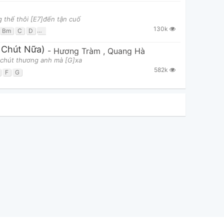
 thế thôi [E7]đến tận cuố
130k
Bm
C
D
Em
G
 Chút Nữa)
-
Hương Tràm
,
Quang Hà
]chút thương anh mà [G]xa
582k
F
G