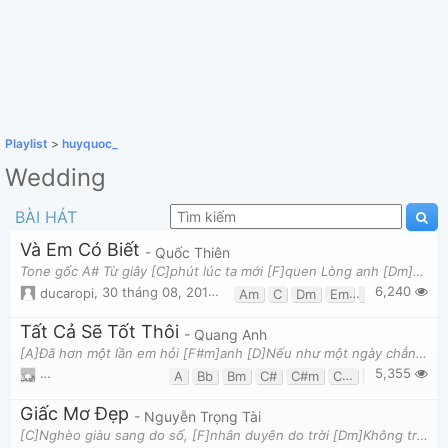
Playlist
>
huyquoc_
Wedding
BÀI HÁT
Và Em Có Biết
- Quốc Thiên
Tone gốc A# Từ giây [C]phút lúc ta mới [F]quen Lòng anh [Dm]đã nhớ thương đến [G]em Một người [Em]ma
6,240
ducaropi
,
30 tháng 08, 2016 lúc 12:28am
Am
C
Dm
Em
F
G
Tất Cả Sẽ Tốt Thôi
- Quang Anh
[A]Đã hơn một lần em hỏi [F#m]anh [D]Nếu như một ngày chẳng còn mãi [E]bên nhau [A]Lỡ đâu mai này ta
5,355
Phạm Nguyễn hoàng Duy
,
12 tháng 06, 2016 lúc 06:24pm
A
Bb
Bm
C#
C#m
Cm
D
D#
E
Giấc Mơ Đẹp
- Nguyễn Trọng Tài
[C]Nghèo giàu sang do số, [F]nhân duyên do trời [Dm]Không trong mong chi hơn ngoài cuộc [G]sống bìn