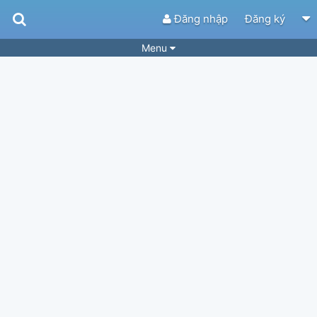
Đăng nhập
Đăng ký
Menu
Bài hát
Guitar Tabs
Playlist
Hợp âm
Điệu bài hát
Thể loại
Tìm theo hợp âm
Tải ứng dụng
Yêu cầu hợp âm
Thành Viên
Khóa học
Quản lý
66
Tắt quảng cáo