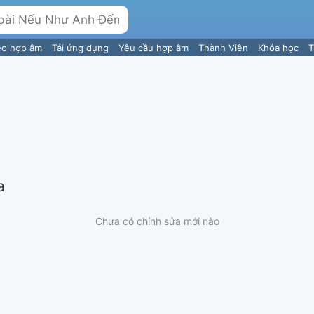
eo hợp âm
Tải ứng dụng
Yêu cầu hợp âm
Thành Viên
Khóa học
T
a
Chưa có chỉnh sửa mới nào