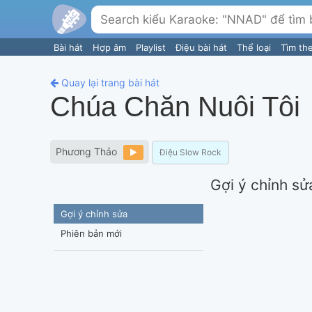
Bài hát
Hợp âm
Playlist
Điệu bài hát
Thể loại
Tìm th
Quay lại trang bài hát
Chúa Chăn Nuôi Tôi
Phương Thảo
Điệu Slow Rock
Gợi ý chỉnh sử
Gợi ý chỉnh sửa
Phiên bản mới