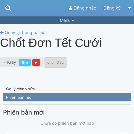
Đăng nhập
Đăng ký
Menu
Bài hát
Guitar Tabs
Quay lại trang bài hát
Chốt Đơn Tết Cưới
Playlist
Hợp âm
Điệu bài hát
Thể loại
H-Kray
Gm
chọn điệu
Tìm theo hợp âm
Tải ứng dụng
Yêu cầu hợp âm
Thành Viên
Gợi ý chỉnh sửa
Khóa học
Quản lý
56
Phiên bản mới
Tắt quảng cáo
Phiên bản mới
Chưa có phiên bản mới nào