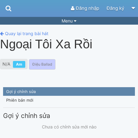
Đăng nhập
Đăng ký
Menu
Bài hát
Guitar Tabs
Quay lại trang bài hát
Ngoại Tôi Xa Rồi
Playlist
Hợp âm
Điệu bài hát
Thể loại
N/A
Am
Điệu Ballad
Tìm theo hợp âm
Tải ứng dụng
Yêu cầu hợp âm
Thành Viên
Gợi ý chỉnh sửa
Khóa học
Quản lý
77
Phiên bản mới
Tắt quảng cáo
Gợi ý chỉnh sửa
Chưa có chỉnh sửa mới nào