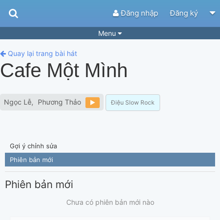
Đăng nhập
Đăng ký
Menu
Bài hát
Guitar Tabs
Quay lại trang bài hát
Cafe Một Mình
Playlist
Hợp âm
Điệu bài hát
Thể loại
Ngọc Lễ
Phương Thảo
Điệu Slow Rock
Tìm theo hợp âm
Tải ứng dụng
Yêu cầu hợp âm
Thành Viên
Gợi ý chỉnh sửa
Khóa học
Quản lý
62
Phiên bản mới
Tắt quảng cáo
Phiên bản mới
Chưa có phiên bản mới nào