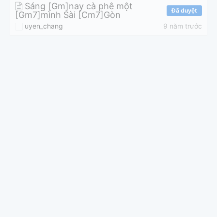
Sáng [Gm]nay cà phê một
Đã duyệt
[Gm7]mình Sài [Cm7]Gòn
uyen_chang
9 năm trước