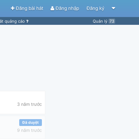
Đăng bài hát
Đăng nhập
Đăng ký
ắt quảng cáo
Quản lý
73
3 năm trước
Đã duyệt
9 năm trước