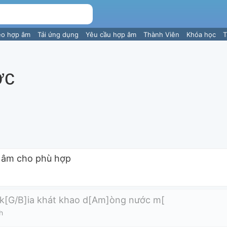
eo hợp âm
Tải ứng dụng
Yêu cầu hợp âm
Thành Viên
Khóa học
T
ớc
p âm cho phù hợp
 k[G/B]ia khát khao d[Am]òng nước m[
h