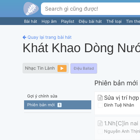
Bài hát
Hợp âm
Playlist
Điệu bài hát
Thể loại
Tìm th
Quay lại trang bài hát
Khát Khao Dòng Nư
Nhạc Tin Lành
Điệu Ballad
Phiên bản mới
Gợi ý chỉnh sửa
Sửa vị trí hợ
Phiên bản mới
Đinh Tuệ Nhân
1
1.Nh[C]ìn nai
Nguyễn Anh Thịn