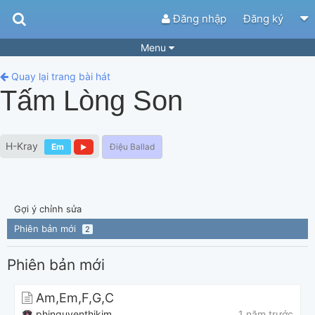
Đăng nhập
Đăng ký
Menu
Bài hát
Guitar Tabs
Quay lại trang bài hát
Tấm Lòng Son
Playlist
Hợp âm
Điệu bài hát
Thể loại
H-Kray
Em
Điệu Ballad
Tìm theo hợp âm
Tải ứng dụng
Yêu cầu hợp âm
Thành Viên
Gợi ý chỉnh sửa
Khóa học
Quản lý
83
Phiên bản mới
2
Tắt quảng cáo
Phiên bản mới
Am,Em,F,G,C
phinguyenthikim
1 năm trước