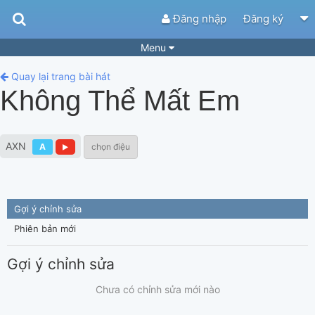
Đăng nhập
Đăng ký
Menu
Bài hát
Guitar Tabs
Quay lại trang bài hát
Không Thể Mất Em
Playlist
Hợp âm
Điệu bài hát
Thể loại
AXN
A
chọn điệu
Tìm theo hợp âm
Tải ứng dụng
Yêu cầu hợp âm
Thành Viên
Gợi ý chỉnh sửa
Khóa học
Quản lý
60
Phiên bản mới
Tắt quảng cáo
Gợi ý chỉnh sửa
Chưa có chỉnh sửa mới nào