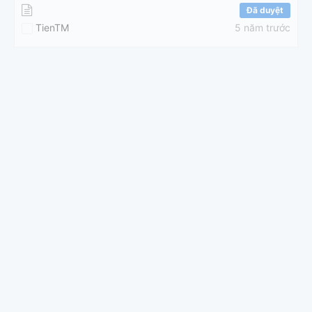
Đã duyệt
TienTM
5 năm trước