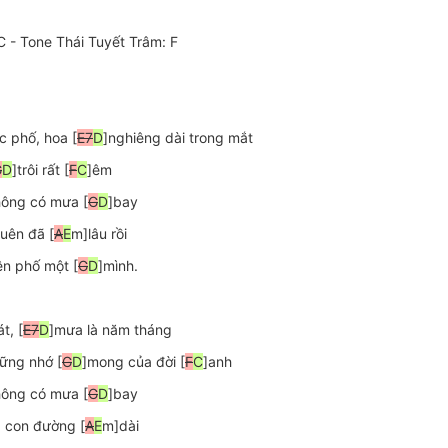
 - Tone Thái Tuyết Trâm: F

 phố, hoa [
E7
D
]nghiêng dài trong mắt

G
D
]trôi rất [
F
C
]êm

ông có mưa [
G
D
]bay

uên đã [
A
E
m]lâu rồi

ên phố một [
G
D
t, [
E7
D
]mưa là năm tháng

ững nhớ [
G
D
]mong của đời [
F
C
]anh

ông có mưa [
G
D
]bay

 con đường [
A
E
m]dài
