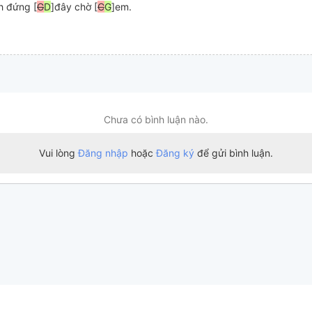
h đứng [
G
D
]đây chờ [
C
G
]em.
