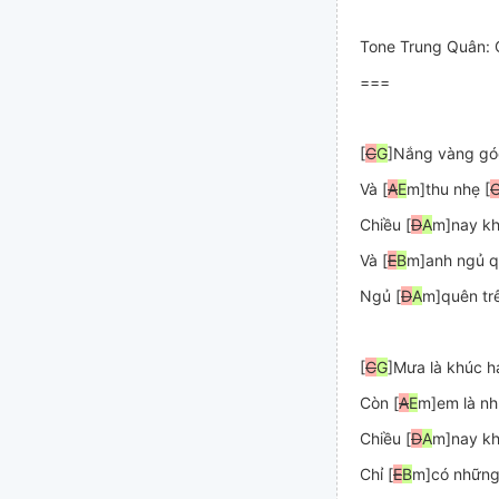
Tone Trung Quân: C
[
C
G
]Nắng vàng góc
Và [
A
E
m]thu nhẹ [
Chiều [
D
A
m]nay kh
Và [
E
B
m]anh ngủ q
Ngủ [
D
A
m]quên tr
[
C
G
]Mưa là khúc há
Còn [
A
E
m]em là nh
Chiều [
D
A
m]nay kh
Chỉ [
E
B
m]có những