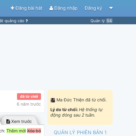
Đăng bài hát
Đăng nhập
Đăng ký
ắt quảng cáo
Quản lý
54
đã từ chối
Ma Đức Thiện
đã từ chối.
6 năm trước
Lý do từ chối:
Hệ thống tự
động đóng sau 2 tuần.
Xem trước
ch:
Thêm mới
Xóa bỏ
QUẢN LÝ PHIÊN BẢN 1