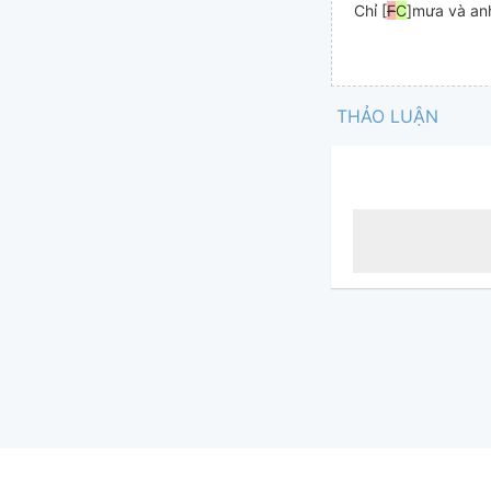
Chỉ [
F
C
]mưa và an
THẢO LUẬN