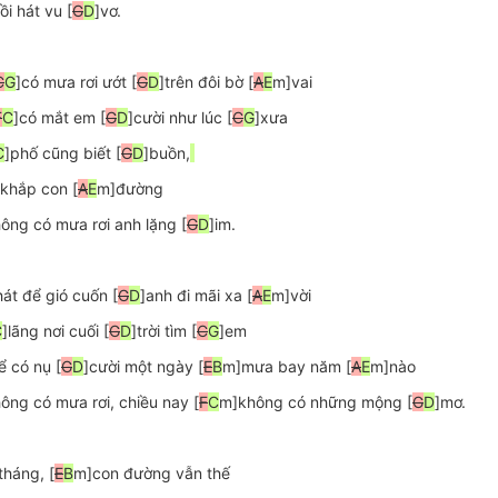
i hát vu [
G
D
C
G
]có mưa rơi ướt [
G
D
]trên đôi bờ [
A
E
m]vai

F
C
]có mắt em [
G
D
]cười như lúc [
C
G
]xưa

C
]phố cũng biết [
G
D
]buồn,
khắp con [
A
E
m]đường

ông có mưa rơi anh lặng [
G
D
hát để gió cuốn [
G
D
]anh đi mãi xa [
A
E
m]vời

C
]lãng nơi cuối [
G
D
]trời tìm [
C
G
]em

ể có nụ [
G
D
]cười một ngày [
E
B
m]mưa bay năm [
A
E
m]nào

ông có mưa rơi, chiều nay [
F
C
m]không có những mộng [
G
D
tháng, [
E
B
m]con đường vẫn thế
