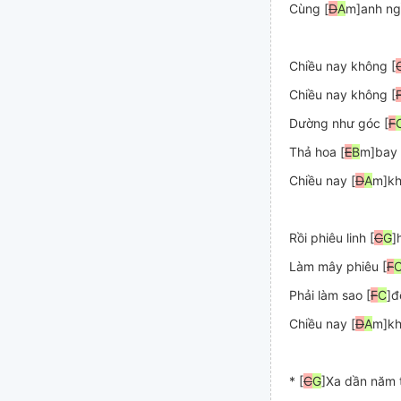
Cùng [
D
A
m]anh ngồ
Chiều nay không [
Chiều nay không [
Dường như góc [
F
Thả hoa [
E
B
m]bay 
Chiều nay [
D
A
m]kh
Rồi phiêu linh [
C
G
]
Làm mây phiêu [
F
Phải làm sao [
F
C
]đ
Chiều nay [
D
A
m]kh
* [
C
G
]Xa dần năm 