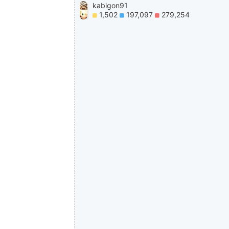
kabigon91
1,502
197,097
279,254