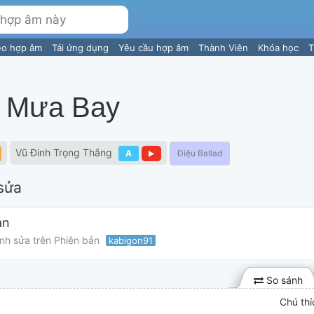
eo hợp âm
Tải ứng dụng
Yêu cầu hợp âm
Thành Viên
Khóa học
T
ó Mưa Bay
Vũ Đinh Trọng Thắng
A
Điệu Ballad
sửa
ản
ỉnh sửa trên Phiên bản
kabigon91
So sánh
Chú thí