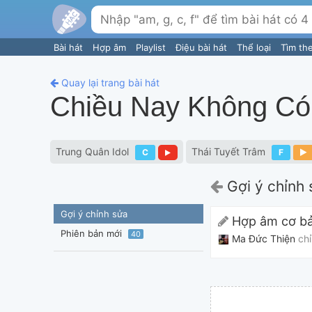
Bài hát
Hợp âm
Playlist
Điệu bài hát
Thể loại
Tìm th
Quay lại trang bài hát
Chiều Nay Không C
Trung Quân Idol
Thái Tuyết Trâm
C
F
Gợi ý chỉnh 
Gợi ý chỉnh sửa
Hợp âm cơ b
Phiên bản mới
40
Ma Đức Thiện
ch