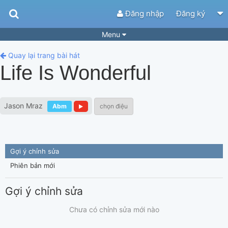
Đăng nhập
Đăng ký
Menu
Bài hát
Guitar Tabs
Quay lại trang bài hát
Life Is Wonderful
Playlist
Hợp âm
Điệu bài hát
Thể loại
Jason Mraz
Abm
chọn điệu
Tìm theo hợp âm
Tải ứng dụng
Yêu cầu hợp âm
Thành Viên
Gợi ý chỉnh sửa
Khóa học
Quản lý
78
Phiên bản mới
Tắt quảng cáo
Gợi ý chỉnh sửa
Chưa có chỉnh sửa mới nào