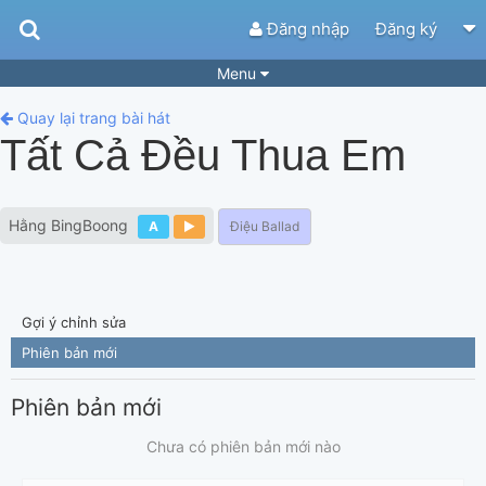
Đăng nhập
Đăng ký
Menu
Bài hát
Guitar Tabs
Quay lại trang bài hát
Tất Cả Đều Thua Em
Playlist
Hợp âm
Điệu bài hát
Thể loại
Hằng BingBoong
A
Điệu Ballad
Tìm theo hợp âm
Tải ứng dụng
Yêu cầu hợp âm
Thành Viên
Gợi ý chỉnh sửa
Khóa học
Quản lý
62
Phiên bản mới
Tắt quảng cáo
Phiên bản mới
Chưa có phiên bản mới nào