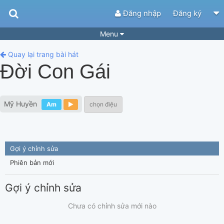
Đăng nhập
Đăng ký
Menu
Bài hát
Guitar Tabs
Quay lại trang bài hát
Đời Con Gái
Playlist
Hợp âm
Điệu bài hát
Thể loại
Mỹ Huyền
Am
chọn điệu
Tìm theo hợp âm
Tải ứng dụng
Yêu cầu hợp âm
Thành Viên
Gợi ý chỉnh sửa
Khóa học
Quản lý
53
Phiên bản mới
Tắt quảng cáo
Gợi ý chỉnh sửa
Chưa có chỉnh sửa mới nào