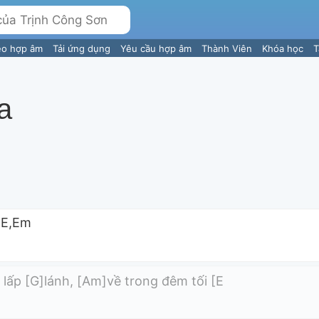
eo hợp âm
Tải ứng dụng
Yêu cầu hợp âm
Thành Viên
Khóa học
T
a
,E,Em
 lấp [G]lánh, [Am]về trong đêm tối [E