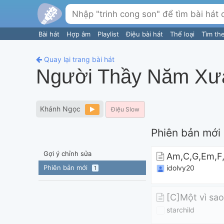
Bài hát
Hợp âm
Playlist
Điệu bài hát
Thể loại
Tìm th
Quay lại trang bài hát
Người Thầy Năm Xư
Khánh Ngọc
Điệu Slow
Phiên bản mới
Gợi ý chỉnh sửa
Am,C,G,Em,F
Phiên bản mới
idolvy20
1
[C]Một vì sao
starchild