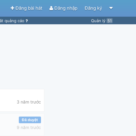
Đăng bài hát
Đăng nhập
Đăng ký
ắt quảng cáo
Quản lý
51
3 năm trước
Đã duyệt
9 năm trước