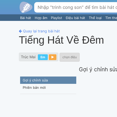
Bài hát
Hợp âm
Playlist
Điệu bài hát
Thể loại
Tìm th
Quay lại trang bài hát
Tiếng Hát Về Đêm
Trúc Mai
Em
chọn điệu
Gợi ý chỉnh sử
Gợi ý chỉnh sửa
Phiên bản mới