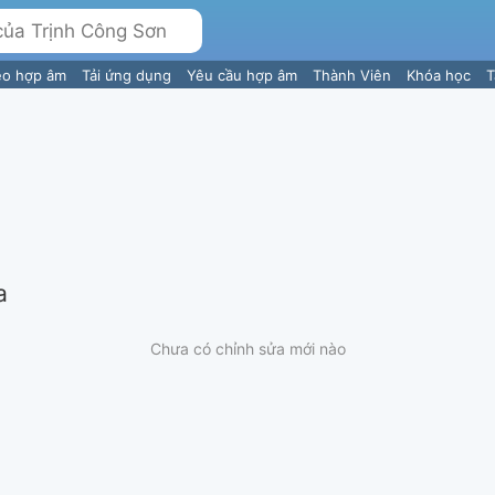
eo hợp âm
Tải ứng dụng
Yêu cầu hợp âm
Thành Viên
Khóa học
T
a
Chưa có chỉnh sửa mới nào