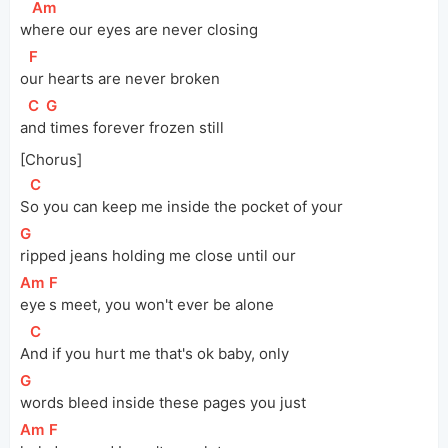
[
Am
]
w
here our eyes are never closing
[
F
]
o
ur hearts are never broken
[
C
]
[
G
]
a
nd
 times forever frozen still
[Chorus]
[
C
]
S
o you can keep me inside the pocket of your
[
G
]
ripped jeans holding me close until our
[
Am
]
[
F
]
eye
s meet, you won't ever be alone
[
C
]
A
nd if you hurt me that's ok baby, only
[
G
]
words bleed inside these pages you just
[
Am
]
[
F
]