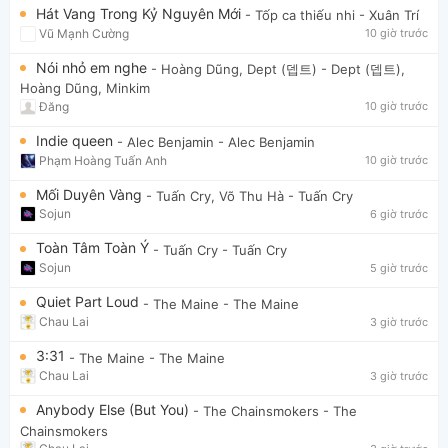
Hát Vang Trong Kỷ Nguyên Mới
- Tốp ca thiếu nhi
- Xuân Trí
Vũ Mạnh Cường
10 giờ trước
Nói nhỏ em nghe
- Hoàng Dũng, Dept (뎁트)
- Dept (뎁트),
Hoàng Dũng, Minkim
Đăng
10 giờ trước
Indie queen
- Alec Benjamin
- Alec Benjamin
Phạm Hoàng Tuấn Anh
10 giờ trước
Mối Duyên Vàng
- Tuấn Cry, Võ Thu Hà
- Tuấn Cry
Sojun
6 giờ trước
Toàn Tâm Toàn Ý
- Tuấn Cry
- Tuấn Cry
Sojun
5 giờ trước
Quiet Part Loud
- The Maine
- The Maine
Chau Lai
3 giờ trước
3:31
- The Maine
- The Maine
Chau Lai
3 giờ trước
Anybody Else (But You)
- The Chainsmokers
- The
Chainsmokers