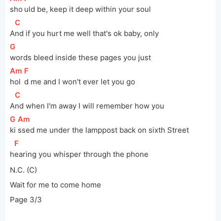
sho
uld be, keep it deep within your soul
[
C
]
A
nd if you hurt me well that's ok baby, only
[
G
]
words bleed inside these pages you just
[
Am
]
[
F
]
hol
d me and I won't ever let you go
[
C
]
A
nd when I'm away I will remember how you
[
G
]
[
Am
]
ki
ssed me under the lamppost back on sixth Street
[
F
]
h
earing you whisper through the phone
N.C. (C)
Wait for me to come home
Page 3/3