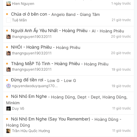
Hien Nguyen
1 ngày trước
Chúa ơi ở bên con
- Angelo Band
- Giang Tâm
Tuệ Mẫn
21 giờ trước
Người Anh Ấy Yêu Nhất - Hoàng Phiêu
- AI
- Hoàng Phiêu
thangnguyen19032011
20 giờ trước
NHÓI - Hoàng Phiêu
- Hoàng Phiêu
thangnguyen19032011
20 giờ trước
Thằng MẬP Tỏ Tình - Hoàng Phiêu
- Hoàng Phiêu
thangnguyen19032011
19 giờ trước
Đừng để tiền rơi
- Low G
- Low G
nguyendaoduyquang17021
19 giờ trước
Nói Nhỏ Em Nghe
- Hoàng Dũng, Dept
- Dept, Hoàng Dũng,
Minkim
Duy Võ
11 giờ trước
Nói Nhỏ Em Nghe (Say You Remember)
- Hoàng Dũng
-
Hoàng Dũng
Trần Hữu Quốc Hướng
11 giờ trước