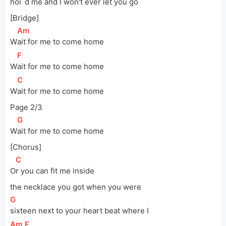
hol
d me and I won't ever let you go
[Bridge]
[
Am
]
W
ait for me to come home
[
F
]
W
ait for me to come home
[
C
]
W
ait for me to come home
Page 2/3
[
G
]
W
ait for me to come home
[Chorus]
[
C
]
O
r you can fit me inside 
the
 necklace you got when you were
[
G
]
sixteen next to your heart beat where I 
[
Am
]
[
F
]