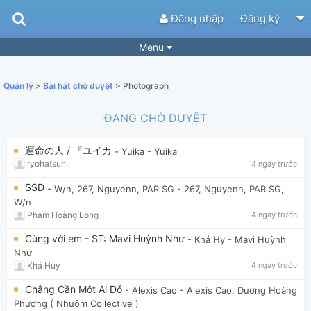
Đăng nhập
Đăng ký
Menu
Bài hát
Guitar Tabs
Quản lý
>
Bài hát chờ duyệt
> Photograph
Playlist
Hợp âm
ĐANG CHỜ DUYỆT
Điệu bài hát
Thể loại
運命の人 / 『ユイカ
- Yuika
- Yuika
Tìm theo hợp âm
Tải ứng dụng
ryohatsun
4 ngày trước
Yêu cầu hợp âm
Thành Viên
SSD
- W/n, 267, Nguyenn, PAR SG
- 267, Nguyenn, PAR SG,
W/n
Khóa học
Quản lý
66
Phạm Hoàng Long
4 ngày trước
Tắt quảng cáo
Cùng với em - ST: Mavi Huỳnh Như
- Khả Hy
- Mavi Huỳnh
Như
Khả Huy
4 ngày trước
Chẳng Cần Một Ai Đó
- Alexis Cao
- Alexis Cao, Dương Hoàng
Phương ( Nhuộm Collective )