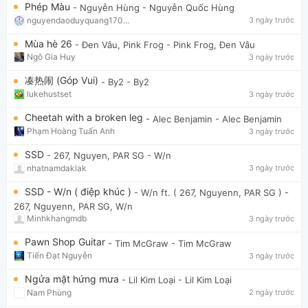
Phép Màu
- Nguyễn Hùng
- Nguyễn Quốc Hùng
nguyendaoduyquang17021
3 ngày trước
Mùa hè 26
- Đen Vâu, Pink Frog
- Pink Frog, Đen Vâu
Ngô Gia Huy
3 ngày trước
凑热闹 (Góp Vui)
- By2
- By2
lukehustset
3 ngày trước
Cheetah with a broken leg
- Alec Benjamin
- Alec Benjamin
Phạm Hoàng Tuấn Anh
3 ngày trước
SSD
- 267, Nguyen, PAR SG
- W/n
nhatnamdaklak
3 ngày trước
SSD - W/n ( điệp khúc )
- W/n ft. ( 267, Nguyenn, PAR SG )
-
267, Nguyenn, PAR SG, W/n
Minhkhangmdb
3 ngày trước
Pawn Shop Guitar
- Tim McGraw
- Tim McGraw
Tiến Đạt Nguyễn
3 ngày trước
Ngửa mặt hứng mưa
- Lil Kim Loại
- Lil Kim Loại
Nam Phùng
2 ngày trước