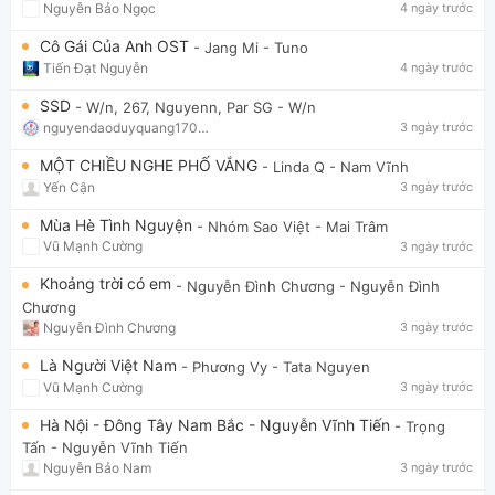
Nguyễn Bảo Ngọc
4 ngày trước
Cô Gái Của Anh OST
- Jang Mi
- Tuno
Tiến Đạt Nguyễn
4 ngày trước
SSD
- W/n, 267, Nguyenn, Par SG
- W/n
nguyendaoduyquang17021
3 ngày trước
MỘT CHIỀU NGHE PHỐ VẮNG
- Linda Q
- Nam Vĩnh
Yến Cận
3 ngày trước
Mùa Hè Tình Nguyện
- Nhóm Sao Việt
- Mai Trâm
Vũ Mạnh Cường
3 ngày trước
Khoảng trời có em
- Nguyễn Đình Chương
- Nguyễn Đình
Chương
Nguyễn Đình Chương
3 ngày trước
Là Người Việt Nam
- Phương Vy
- Tata Nguyen
Vũ Mạnh Cường
3 ngày trước
Hà Nội - Đông Tây Nam Bắc - Nguyễn Vĩnh Tiến
- Trọng
Tấn
- Nguyễn Vĩnh Tiến
Nguyễn Bảo Nam
3 ngày trước