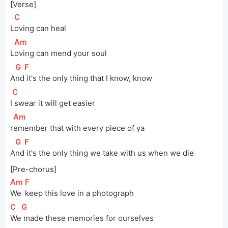
[Verse]
[
C
]
L
oving can heal
[
Am
]
L
oving can mend your soul
[
G
]
[
F
]
A
nd
 it's the only thing that I know, know
[
C
]
I
 swear it will get easier
[
Am
]
r
emember that with every piece of ya
[
G
]
[
F
]
A
nd
 it's the only thing we take with us when we die
[Pre-chorus]
[
Am
]
[
F
]
We 
keep this love in a photograph
[
C
]
[
G
]
We
 made these memories for ourselves