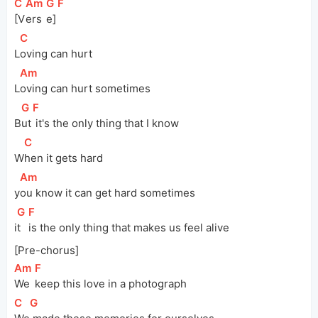
[
C
]
[
Am
]
[
G
]
[
F
]
[V
ers
e]
[
C
]
L
oving can hurt
[
Am
]
L
oving can hurt sometimes
[
G
]
[
F
]
B
ut
 it's the only thing that I know
[
C
]
W
hen it gets hard
[
Am
]
y
ou know it can get hard sometimes
[
G
]
[
F
]
i
t 
is the only thing that makes us feel alive
[Pre-chorus]
[
Am
]
[
F
]
We 
keep this love in a photograph
[
C
]
[
G
]