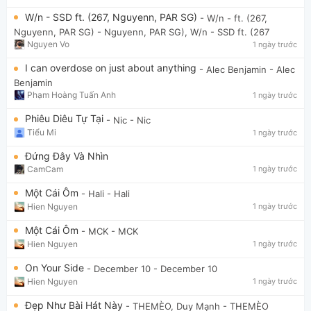
W/n - SSD ft. (267, Nguyenn, PAR SG)
- W/n - ft. (267,
Nguyenn, PAR SG)
- Nguyenn, PAR SG), W/n - SSD ft. (267
Nguyen Vo
1 ngày trước
I can overdose on just about anything
- Alec Benjamin
- Alec
Benjamin
Phạm Hoàng Tuấn Anh
1 ngày trước
Phiêu Diêu Tự Tại
- Nic
- Nic
Tiểu Mi
1 ngày trước
Đứng Đây Và Nhìn
CamCam
1 ngày trước
Một Cái Ôm
- Hali
- Hali
Hien Nguyen
1 ngày trước
Một Cái Ôm
- MCK
- MCK
Hien Nguyen
1 ngày trước
On Your Side
- December 10
- December 10
Hien Nguyen
1 ngày trước
Đẹp Như Bài Hát Này
- THEMÈO, Duy Mạnh
- THEMÈO