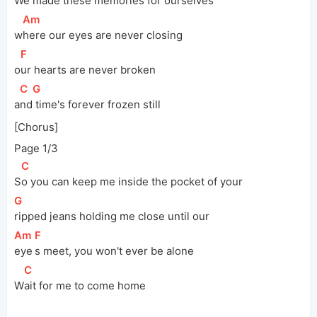
We
 made these memories for ourselves
[
Am
]
w
here our eyes are never closing
[
F
]
o
ur hearts are never broken
[
C
]
[
G
]
a
nd
 time's forever frozen still
[Chorus]
Page 1/3
[
C
]
S
o you can keep me inside the pocket of your
[
G
]
ripped jeans holding me close until our
[
Am
]
[
F
]
eye
s meet, you won't ever be alone
[
C
]
W
ait for me to come home