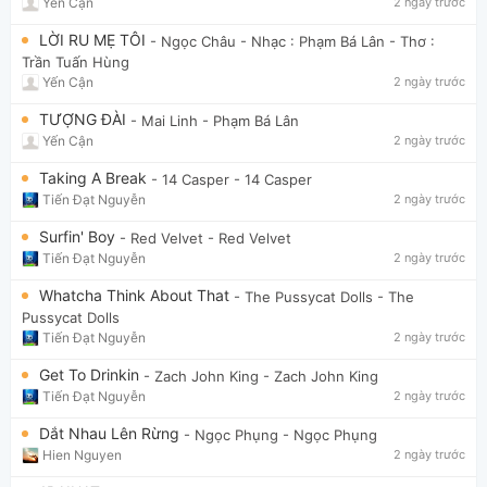
Yến Cận
2 ngày trước
LỜI RU MẸ TÔI
- Ngọc Châu
- Nhạc : Phạm Bá Lân - Thơ :
Trần Tuấn Hùng
Yến Cận
2 ngày trước
TƯỢNG ĐÀI
- Mai Linh
- Phạm Bá Lân
Yến Cận
2 ngày trước
Taking A Break
- 14 Casper
- 14 Casper
Tiến Đạt Nguyễn
2 ngày trước
Surfin' Boy
- Red Velvet
- Red Velvet
Tiến Đạt Nguyễn
2 ngày trước
Whatcha Think About That
- The Pussycat Dolls
- The
Pussycat Dolls
Tiến Đạt Nguyễn
2 ngày trước
Get To Drinkin
- Zach John King
- Zach John King
Tiến Đạt Nguyễn
2 ngày trước
Dắt Nhau Lên Rừng
- Ngọc Phụng
- Ngọc Phụng
Hien Nguyen
2 ngày trước