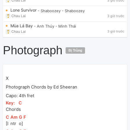
Chau Lai
3 giờ trước
Lone Survivor
- Shaboozey
- Shaboozey
Chau Lai
3 giờ trước
Mùa Lá Bay
- Anh Thúy
- Minh Thái
Chau Lai
3 giờ trước
Photograph
Bị Trùng
X
Photograph Chords by Ed Sheeran
Capo: 4th fret
[
Key:
]
[
C
]
Chord
s
[
C
]
[
Am
]
[
G
]
[
F
]
[I
ntr
o]