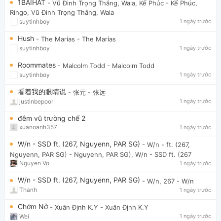
1BAIHAT
- Vũ Đinh Trọng Thắng, Wala, Kế Phúc
- Kế Phúc,
Ringo, Vũ Đinh Trọng Thắng, Wala
suytinhboy
1 ngày trước
Hush
- The Marías
- The Marías
suytinhboy
1 ngày trước
Roommates
- Malcolm Todd
- Malcolm Todd
suytinhboy
1 ngày trước
看着我的眼睛说
- 张元
- 张远
justinbepoor
1 ngày trước
đêm vũ trường chế 2
xuanoanh357
1 ngày trước
W/n - SSD ft. (267, Nguyenn, PAR SG)
- W/n - ft. (267,
Nguyenn, PAR SG)
- Nguyenn, PAR SG), W/n - SSD ft. (267
Nguyen Vo
1 ngày trước
W/n - SSD ft. (267, Nguyenn, PAR SG)
- W/n, 267
- W/n
Thanh
1 ngày trước
Chớm Nở
- Xuân Định K.Y
- Xuân Định K.Y
Wei
1 ngày trước