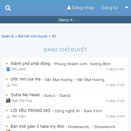
Đăng nhập
Đăng ký
Menu
Bài hát
Guitar Tabs
Quản lý
>
Bài hát chờ duyệt
> 55
Playlist
Hợp âm
ĐANG CHỜ DUYỆT
Điệu bài hát
Thể loại
thành phố phía đông
- Phùng Khánh Linh, Vương Bình
Tìm theo hợp âm
Tải ứng dụng
hth_nata
3 ngày trước
Yêu cầu hợp âm
Thành Viên
Ước mơ của mẹ
- Văn Mai Hương
- Văn Mai Hương
hac
3 ngày trước
Khóa học
Quản lý
81
Outta My Head
- Sueco
- Sueco
Tắt quảng cáo
Ngô Gia Huy
3 ngày trước
LỜI YÊU TRONG GIÓ
- Công nghệ AI
- Nam Vĩnh
Yến Cận
3 ngày trước
Bán thời gian (I hate my life)
- Dreamwork.
- Dreamwork.