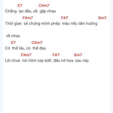
[
E7
]
[
C#m7
]
Chẳng 
 lạc đâu, sẽ 
 gặp nhau
[
F#m7
]
[
F#7
]
[
Bm7
]
Thời gian 
 sẽ chứng minh phép 
 màu nếu tâm hướng 
 về nhau
[
E7
]
[
C#m7
]
Có 
 thể lâu, có 
 thể đau
[
F#m7
]
[
F#7
]
[
Bm7
]
Lời chưa 
 nói hôm nay biết 
 đâu nở hoa 
 sau này