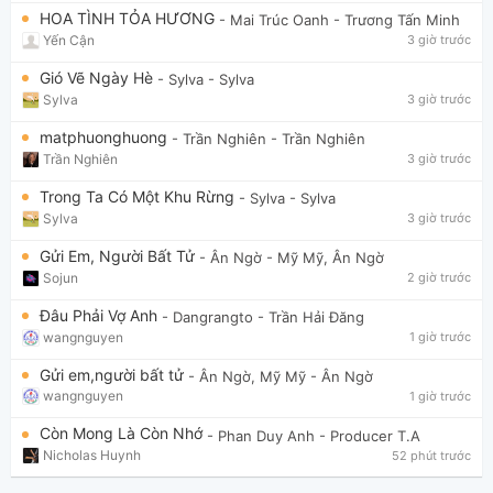
HOA TÌNH TỎA HƯƠNG
- Mai Trúc Oanh
- Trương Tấn Minh
Yến Cận
3 giờ trước
Gió Vẽ Ngày Hè
- Sylva
- Sylva
Sylva
3 giờ trước
matphuonghuong
- Trần Nghiên
- Trần Nghiên
Trần Nghiên
3 giờ trước
Trong Ta Có Một Khu Rừng
- Sylva
- Sylva
Sylva
3 giờ trước
Gửi Em, Người Bất Tử
- Ân Ngờ
- Mỹ Mỹ, Ân Ngờ
Sojun
2 giờ trước
Đâu Phải Vợ Anh
- Dangrangto
- Trần Hải Đăng
wangnguyen
1 giờ trước
Gửi em,người bất tử
- Ân Ngờ, Mỹ Mỹ
- Ân Ngờ
wangnguyen
1 giờ trước
Còn Mong Là Còn Nhớ
- Phan Duy Anh
- Producer T.A
Nicholas Huynh
52 phút trước