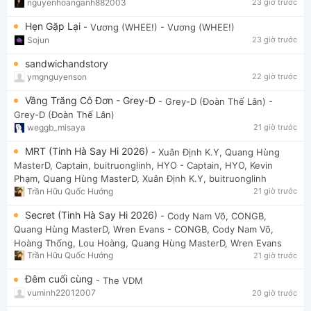
nguyenhoanganh882003
23 giờ trước
Hẹn Gặp Lại
- Vương (WHEE!)
- Vương (WHEE!)
Sojun
23 giờ trước
sandwichandstory
ymgnguyenson
22 giờ trước
Vầng Trăng Cô Đơn - Grey-D
- Grey-D (Đoàn Thế Lân)
-
Grey-D (Đoàn Thế Lân)
weggb_misaya
21 giờ trước
MRT (Tinh Hà Say Hi 2026)
- Xuân Định K.Y, Quang Hùng
MasterD, Captain, buitruonglinh, HYO
- Captain, HYO, Kevin
Phạm, Quang Hùng MasterD, Xuân Định K.Y, buitruonglinh
Trần Hữu Quốc Hướng
21 giờ trước
Secret (Tinh Hà Say Hi 2026)
- Cody Nam Võ, CONGB,
Quang Hùng MasterD, Wren Evans
- CONGB, Cody Nam Võ,
Hoàng Thống, Lou Hoàng, Quang Hùng MasterD, Wren Evans
Trần Hữu Quốc Hướng
21 giờ trước
Đêm cuối cùng
- The VDM
vuminh22012007
20 giờ trước