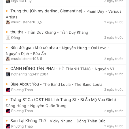
Ngô Gia Huy
3 ngày trước
Trung thu (Oh my darling, Clementine)
- Phạm Duy
- Various
Artists
musiclistener103_5
2 ngày trước
thu tha
- Trần Duy Khang
- Trần Duy Khang
Đăng
2 ngày trước
Bên đời gian khó có nhau
- Nguyên Hùng - Oai Levo
-
Nguyên Định - Bửu Ấn
musiclistener103_5
2 ngày trước
CÁNH HỒNG TÀN PHAI
- HỒ THANH TĂNG
- Nguyễn Vĩ
hothanhtang04112004
2 ngày trước
Blue About You
- The Band Loula
- The Band Loula
Phương Thảo
2 ngày trước
Tráng Sĩ Ca (OST Hộ Linh Tráng Sĩ - Bí Ẩn Mộ Vua Đinh)
-
Đông Hùng
- Nguyễn Quốc Trung
Phương Thảo
2 ngày trước
Sao Lại Không Thể
- Vicky Nhung
- Đông Thiên Đức
Phương Thảo
2 ngày trước