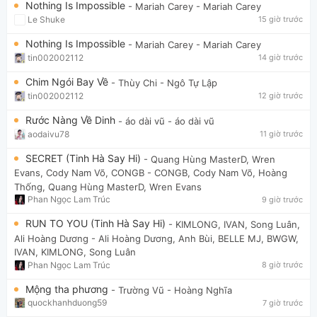
Nothing Is Impossible
- Mariah Carey
- Mariah Carey
Le Shuke
15 giờ trước
Nothing Is Impossible
- Mariah Carey
- Mariah Carey
tin002002112
14 giờ trước
Chim Ngói Bay Về
- Thùy Chi
- Ngô Tự Lập
tin002002112
12 giờ trước
Rước Nàng Về Dinh
- áo dài vũ
- áo dài vũ
aodaivu78
11 giờ trước
SECRET (Tinh Hà Say Hi)
- Quang Hùng MasterD, Wren
Evans, Cody Nam Võ, CONGB
- CONGB, Cody Nam Võ, Hoàng
Thống, Quang Hùng MasterD, Wren Evans
Phan Ngọc Lam Trúc
9 giờ trước
RUN TO YOU (Tinh Hà Say Hi)
- KIMLONG, IVAN, Song Luân,
Ali Hoàng Dương
- Ali Hoàng Dương, Anh Bùi, BELLE MJ, BWGW,
IVAN, KIMLONG, Song Luân
Phan Ngọc Lam Trúc
8 giờ trước
Mộng tha phương
- Trường Vũ
- Hoàng Nghĩa
quockhanhduong59
7 giờ trước