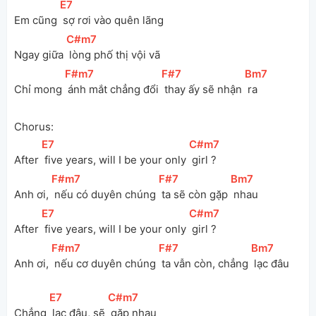
[
E7
]
Em cũng 
 sợ rơi vào quên lãng
[
C#m7
]
Ngay giữa 
 lòng phố thị vội vã
[
F#m7
]
[
F#7
]
[
Bm7
]
Chỉ mong 
 ánh mắt chẳng đổi 
 thay ấy sẽ nhận 
 ra
Chorus:
[
E7
]
[
C#m7
]
After 
 five years, will I be your only 
 girl ?
[
F#m7
]
[
F#7
]
[
Bm7
]
Anh ơi, 
 nếu có duyên chúng 
 ta sẽ còn gặp 
 nhau
[
E7
]
[
C#m7
]
After 
 five years, will I be your only 
 girl ?
[
F#m7
]
[
F#7
]
[
Bm7
]
Anh ơi, 
 nếu cơ duyên chúng 
 ta vẫn còn, chẳng 
 lạc đâu
[
E7
]
[
C#m7
]
Chẳng 
 lạc đâu, sẽ 
 gặp nhau