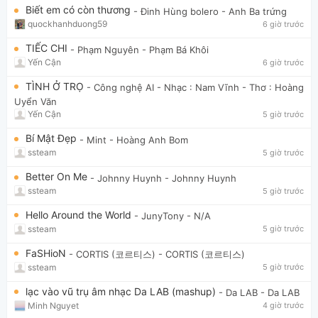
Biết em có còn thương
- Đinh Hùng bolero
- Anh Ba trứng
quockhanhduong59
6 giờ trước
TIẾC CHI
- Phạm Nguyên
- Phạm Bá Khôi
Yến Cận
6 giờ trước
TÌNH Ở TRỌ
- Công nghệ AI
- Nhạc : Nam Vĩnh - Thơ : Hoàng
Uyển Văn
Yến Cận
5 giờ trước
Bí Mật Đẹp
- Mint
- Hoàng Anh Bom
ssteam
5 giờ trước
Better On Me
- Johnny Huynh
- Johnny Huynh
ssteam
5 giờ trước
Hello Around the World
- JunyTony
- N/A
ssteam
5 giờ trước
FaSHioN
- CORTIS (코르티스)
- CORTIS (코르티스)
ssteam
5 giờ trước
lạc vào vũ trụ âm nhạc Da LAB (mashup)
- Da LAB
- Da LAB
Minh Nguyet
4 giờ trước