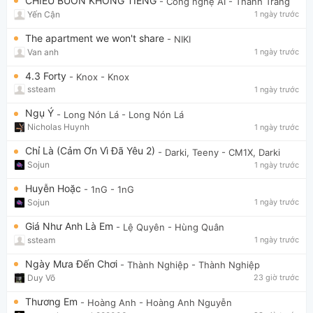
CHIỀU BUỒN KHÔNG TIẾNG
- Công nghệ AI
- Thanh Trang
Yến Cận
1 ngày trước
The apartment we won't share
- NIKI
Van anh
1 ngày trước
4.3 Forty
- Knox
- Knox
ssteam
1 ngày trước
Ngụ Ý
- Long Nón Lá
- Long Nón Lá
Nicholas Huynh
1 ngày trước
Chỉ Là (Cảm Ơn Vì Đã Yêu 2)
- Darki, Teeny
- CM1X, Darki
Sojun
1 ngày trước
Huyễn Hoặc
- 1nG
- 1nG
Sojun
1 ngày trước
Giá Như Anh Là Em
- Lệ Quyên
- Hùng Quân
ssteam
1 ngày trước
Ngày Mưa Đến Chơi
- Thành Nghiệp
- Thành Nghiệp
Duy Võ
23 giờ trước
Thương Em
- Hoàng Anh
- Hoàng Anh Nguyễn