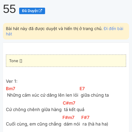
55
Đã Duyệt
Bài hát này đã được duyệt và hiển thị ở trang chủ.
Đi đến bài
hát
Tone []
Ver 1:
[
Bm7
]
[
E7
]
 Những cảm xúc cứ dâng lên len lỏi 
 giữa chúng ta
[
C#m7
]
Cứ chông chênh giữa hàng 
 tá kết quả
[
F#m7
]
[
F#7
]
Cuối cùng, em cũng chẳng 
 dám nói 
 ra (hà ha ha)