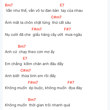
[
Bm7
]
[
E7
]
 Vẫn như thế, vẫn vô tư đan bàn 
 tay của nhau
[
C#m7
]
Ánh mắt ta chôn chặt từng 
 thứ cất sâu
[
F#m7
]
[
F#7
]
Nụ cười đã che 
 giấu hàng cây ướt 
 mưa ngâu
[
Bm7
]
Anh cứ 
 chạy theo cơn mơ ấy
[
E7
]
Em chẳng 
 kiềm chân anh đâu đấy
[
C#m7
]
Anh biết 
 thừa tính em rồi đấy
[
F#m7
]
[
F#7
]
Không muốn 
 ép buộc, không muốn 
 đọa đày
[
Bm7
]
Không muốn 
 thời gian trôi nhanh quá