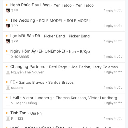
Hạnh Phúc Đau Lòng
- Yến Tatoo
- Yến Tatoo
TPP
1 ngày trước
The Wedding
- ROLE MODEL
- ROLE MODEL
TPP
1 ngày trước
Lạc Mất Bản Đồ
- Picker Band
- Picker Band
TPP
1 ngày trước
Ngày Hôm Ấy (EP ONEmoRE)
- hun
- B/Kyo
XHQA8995
1 ngày trước
Changing Partners
- Patti Page
- Joe Darion, Larry Coleman
Nguyễn Thế Nguyên
1 ngày trước
FE
- Santos Bravos
- Santos Bravos
ssteam
1 ngày trước
I Fall
- Victor Lundberg
- Thomas Karlsson, Victor Lundberg
Vũ Mạnh Cường
1 ngày trước
Tình Tan
- Gia Phi
Phi_123
1 ngày trước