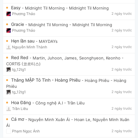
Easy
- Midnight Til Morning
- Midnight Til Morning
Phương Thảo
2 ngày trước
Gracie
- Midnight Til Morning
- Midnight Til Morning
Phương Thảo
2 ngày trước
Hẹn lần sau
- MAYDAYs
Nguyễn Minh Thành
2 ngày trước
Red Red
- Martin, Juhoon, James, Seonghyeon, Keonho
-
CORTIS (코르티스)
tg_12tg1
2 ngày trước
Thằng MẬP Tỏ Tình - Hoàng Phiêu
- Hoàng Phiêu
- Hoàng
Phiêu
tg_12tg1
2 ngày trước
Hoa Đăng
- Công nghệ A.I
- Trần Liêu
Trần Liêu
2 ngày trước
Cá mơ
- Nguyễn Minh Xuân Ái
- Hoan Le, Nguyễn Minh Xuân
Ái
Phạm Ngọc Ánh
2 ngày trước