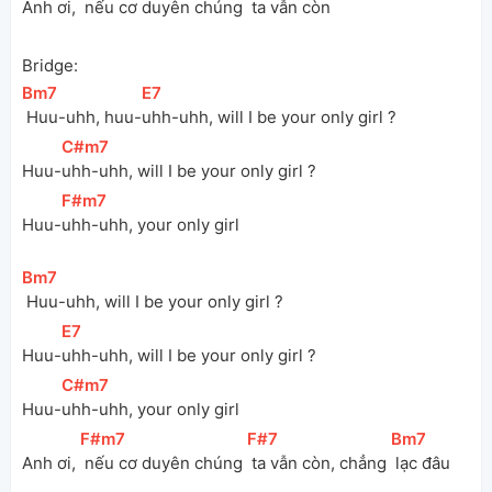
Anh ơi, 
 nếu cơ duyên chúng 
 ta vẫn còn
Bridge:
[
Bm7
]
[
E7
]
 Huu-uhh, huu-
uhh-uhh, will I be your only girl ?
[
C#m7
]
Huu-
uhh-uhh, will I be your only girl ?
[
F#m7
]
Huu-
uhh-uhh, your only girl
[
Bm7
]
 Huu-uhh, will I be your only girl ?
[
E7
]
Huu-
uhh-uhh, will I be your only girl ?
[
C#m7
]
Huu-
uhh-uhh, your only girl
[
F#m7
]
[
F#7
]
[
Bm7
]
Anh ơi, 
 nếu cơ duyên chúng 
 ta vẫn còn, chẳng 
 lạc đâu