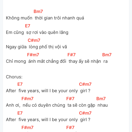
[
Bm7
]
Không muốn 
 thời gian trôi nhanh quá
[
E7
]
Em cũng 
 sợ rơi vào quên lãng
[
C#m7
]
Ngay giữa 
 lòng phố thị vội vã
[
F#m7
]
[
F#7
]
[
Bm7
]
Chỉ mong 
 ánh mắt chẳng đổi 
 thay ấy sẽ nhận 
 ra
Chorus:
[
E7
]
[
C#m7
]
After 
 five years, will I be your only 
 girl ?
[
F#m7
]
[
F#7
]
[
Bm7
]
Anh ơi, 
 nếu có duyên chúng 
 ta sẽ còn gặp 
 nhau
[
E7
]
[
C#m7
]
After 
 five years, will I be your only 
 girl ?
[
F#m7
]
[
F#7
]