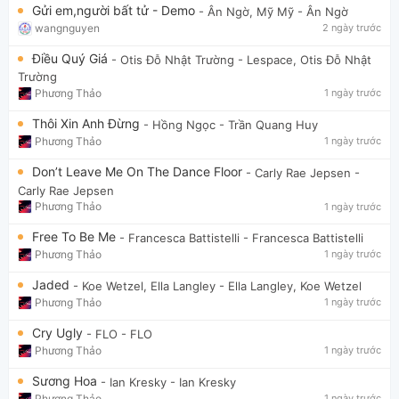
Gửi em,người bất tử - Demo
- Ân Ngờ, Mỹ Mỹ
- Ân Ngờ
wangnguyen
2 ngày trước
Điều Quý Giá
- Otis Đỗ Nhật Trường
- Lespace, Otis Đỗ Nhật
Trường
Phương Thảo
1 ngày trước
Thôi Xin Anh Đừng
- Hồng Ngọc
- Trần Quang Huy
Phương Thảo
1 ngày trước
Don’t Leave Me On The Dance Floor
- Carly Rae Jepsen
-
Carly Rae Jepsen
Phương Thảo
1 ngày trước
Free To Be Me
- Francesca Battistelli
- Francesca Battistelli
Phương Thảo
1 ngày trước
Jaded
- Koe Wetzel, Ella Langley
- Ella Langley, Koe Wetzel
Phương Thảo
1 ngày trước
Cry Ugly
- FLO
- FLO
Phương Thảo
1 ngày trước
Sương Hoa
- Ian Kresky
- Ian Kresky
Phương Thảo
1 ngày trước