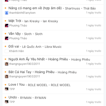
Nắng có mang em về (hợp âm dễ)
- Shartnuss
- Thái Bảo
thanhbinh61anyken
1 ngày trước
Mặt Trời
- Ian Kresky
- Ian Kresky
Phương Thảo
1 ngày trước
Vẫn Vậy
- Sloth
- Sloth
Phương Thảo
1 ngày trước
Đổi vai
- Lê Quốc Anh
- Libra Music
Khánh Hân
1 ngày trước
Người Anh Ấy Yêu Nhất – Hoàng Phiêu
- Hoàng Phiêu
thangnguyen19032011
1 ngày trước
Bắt Cá Hai Tay - Hoàng Phiêu
- Hoàng Phiêu
thangnguyen19032011
1 ngày trước
Love I You
- ROLE MODEL
- ROLE MODEL
TPP
1 ngày trước
Undo
- RYMAN
- RYMAN
TPP
1 ngày trước