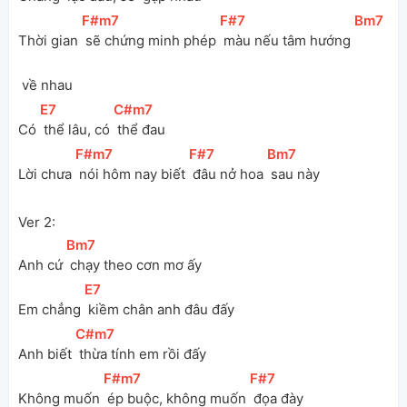
[
F#m7
]
[
F#7
]
[
Bm7
]
Thời gian 
 sẽ chứng minh phép 
 màu nếu tâm hướng 
 về nhau
[
E7
]
[
C#m7
]
Có 
 thể lâu, có 
 thể đau
[
F#m7
]
[
F#7
]
[
Bm7
]
Lời chưa 
 nói hôm nay biết 
 đâu nở hoa 
 sau này
Ver 2:
[
Bm7
]
Anh cứ 
 chạy theo cơn mơ ấy
[
E7
]
Em chẳng 
 kiềm chân anh đâu đấy
[
C#m7
]
Anh biết 
 thừa tính em rồi đấy
[
F#m7
]
[
F#7
]
Không muốn 
 ép buộc, không muốn 
 đọa đày