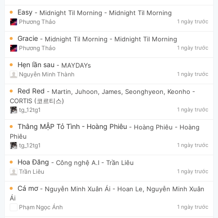
Easy
- Midnight Til Morning
- Midnight Til Morning
Phương Thảo
1 ngày trước
Gracie
- Midnight Til Morning
- Midnight Til Morning
Phương Thảo
1 ngày trước
Hẹn lần sau
- MAYDAYs
Nguyễn Minh Thành
1 ngày trước
Red Red
- Martin, Juhoon, James, Seonghyeon, Keonho
-
CORTIS (코르티스)
tg_12tg1
1 ngày trước
Thằng MẬP Tỏ Tình - Hoàng Phiêu
- Hoàng Phiêu
- Hoàng
Phiêu
tg_12tg1
1 ngày trước
Hoa Đăng
- Công nghệ A.I
- Trần Liêu
Trần Liêu
1 ngày trước
Cá mơ
- Nguyễn Minh Xuân Ái
- Hoan Le, Nguyễn Minh Xuân
Ái
Phạm Ngọc Ánh
1 ngày trước