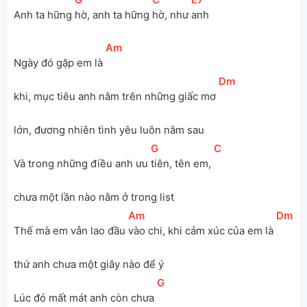
Anh ta hững 
hờ, anh ta hững 
hờ, như 
anh
[
Am
]
Ngày đó gặp em là 
[
Dm
]
khi, mục tiêu anh nằm trên những giấc mơ 
lớn, đương nhiên tình yêu luôn nằm sau
[
G
]
[
C
]
Và trong những điều anh ưu 
tiên, tên em, 
chưa một lần nào nằm ở trong list
[
Am
]
[
Dm
]
Thế mà em vẫn lao đầu 
vào chi, khi cảm xúc của em là 
thứ anh chưa một giây nào để ý
[
G
]
Lúc đó mất mát anh còn chưa 