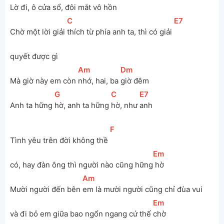
Lờ đi, ô cửa 
sổ, đôi mắt 
vô hồn
[
C
]
[
E7
]
Chờ một lời giải 
thích từ phía anh ta, thì có giải 
quyết được gì
[
Am
]
[
Dm
]
Mà giờ này em còn 
nhớ, hai, ba 
giờ đêm
[
G
]
[
C
]
[
E7
]
Anh ta hững 
hờ, anh ta hững 
hờ, như 
anh
[
F
]
Tình yêu trên đời không thề 
[
Em
]
có, hay đàn ông thì người nào cũng hững
 hờ
[
Am
]
Mười người đến bên 
em là mười người cũng chỉ đùa vui 
[
Em
]
và đi bỏ em giữa bao ngổn ngang cứ thế 
chờ