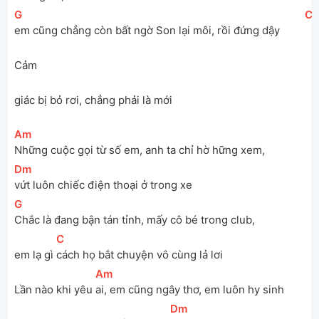
[
G
]
[
C
em cũng chẳng còn bất ngờ Son lại môi, rồi đứng dậy 
Cảm 
giác bị bỏ rơi, chẳng phải là mới
[
Am
]
Những cuộc gọi từ số em, anh ta chỉ hờ hững xem, 
[
Dm
]
vứt luôn chiếc điện thoại ở trong xe
[
G
]
Chắc là đang bận tán tỉnh, mấy cô bé trong club, 
[
C
]
em lạ gì 
cách họ bắt chuyện vô cùng lả lơi
[
Am
]
Lần nào khi yêu 
ai, em cũng ngây thơ, em luôn hy sinh 
[
Dm
]