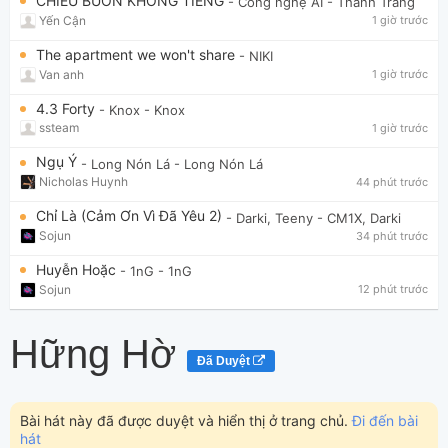
CHIỀU BUỒN KHÔNG TIẾNG
- Công nghệ AI
- Thanh Trang
Yến Cận
1 giờ trước
The apartment we won't share
- NIKI
Van anh
1 giờ trước
4.3 Forty
- Knox
- Knox
ssteam
1 giờ trước
Ngụ Ý
- Long Nón Lá
- Long Nón Lá
Nicholas Huynh
44 phút trước
Chỉ Là (Cảm Ơn Vì Đã Yêu 2)
- Darki, Teeny
- CM1X, Darki
Sojun
34 phút trước
Huyễn Hoặc
- 1nG
- 1nG
Sojun
12 phút trước
Hững Hờ
Đã Duyệt
Bài hát này đã được duyệt và hiển thị ở trang chủ.
Đi đến bài
hát