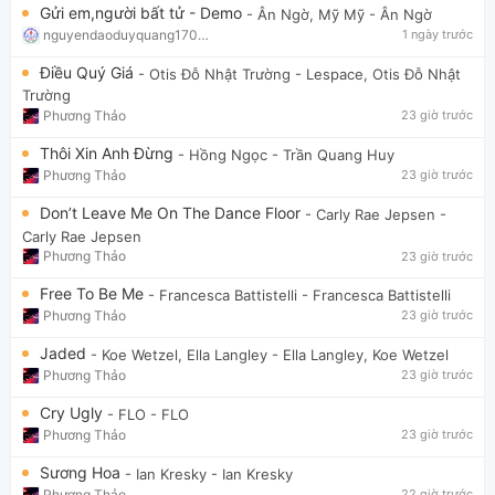
Gửi em,người bất tử - Demo
- Ân Ngờ, Mỹ Mỹ
- Ân Ngờ
nguyendaoduyquang17021
1 ngày trước
Điều Quý Giá
- Otis Đỗ Nhật Trường
- Lespace, Otis Đỗ Nhật
Trường
Phương Thảo
23 giờ trước
Thôi Xin Anh Đừng
- Hồng Ngọc
- Trần Quang Huy
Phương Thảo
23 giờ trước
Don’t Leave Me On The Dance Floor
- Carly Rae Jepsen
-
Carly Rae Jepsen
Phương Thảo
23 giờ trước
Free To Be Me
- Francesca Battistelli
- Francesca Battistelli
Phương Thảo
23 giờ trước
Jaded
- Koe Wetzel, Ella Langley
- Ella Langley, Koe Wetzel
Phương Thảo
23 giờ trước
Cry Ugly
- FLO
- FLO
Phương Thảo
23 giờ trước
Sương Hoa
- Ian Kresky
- Ian Kresky
Phương Thảo
22 giờ trước