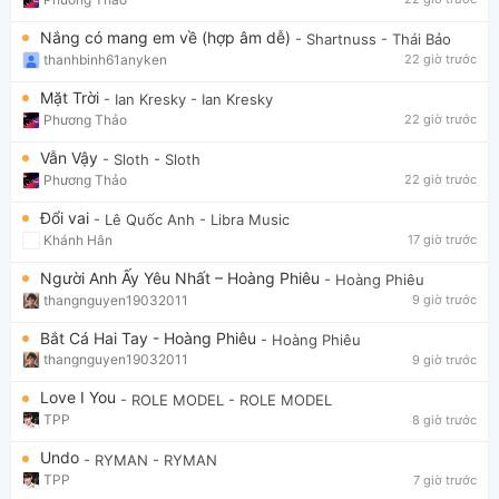
Nắng có mang em về (hợp âm dễ)
- Shartnuss
- Thái Bảo
thanhbinh61anyken
22 giờ trước
Mặt Trời
- Ian Kresky
- Ian Kresky
Phương Thảo
22 giờ trước
Vẫn Vậy
- Sloth
- Sloth
Phương Thảo
22 giờ trước
Đổi vai
- Lê Quốc Anh
- Libra Music
Khánh Hân
17 giờ trước
Người Anh Ấy Yêu Nhất – Hoàng Phiêu
- Hoàng Phiêu
thangnguyen19032011
9 giờ trước
Bắt Cá Hai Tay - Hoàng Phiêu
- Hoàng Phiêu
thangnguyen19032011
9 giờ trước
Love I You
- ROLE MODEL
- ROLE MODEL
TPP
8 giờ trước
Undo
- RYMAN
- RYMAN
TPP
7 giờ trước