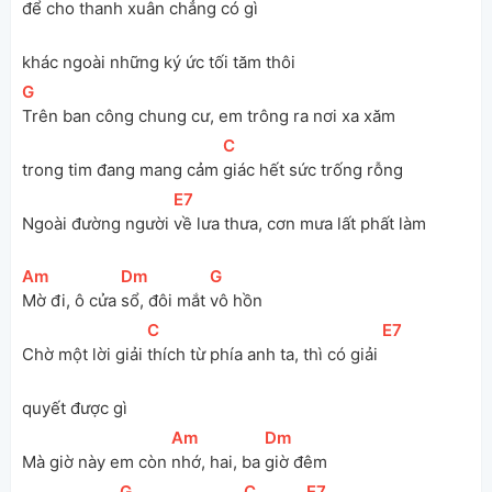
để cho thanh xuân chẳng có gì 
khác ngoài những ký ức tối tăm thôi
[
G
]
Trên ban công chung cư, em trông ra nơi xa xăm
[
C
]
trong tim đang mang cảm 
giác hết sức trống rỗng
[
E7
]
Ngoài đường người 
về lưa thưa, cơn mưa lất phất làm
[
Am
]
[
Dm
]
[
G
]
Mờ đi, ô cửa 
sổ, đôi mắt 
vô hồn
[
C
]
[
E7
]
Chờ một lời giải 
thích từ phía anh ta, thì có giải 
quyết được gì
[
Am
]
[
Dm
]
Mà giờ này em còn 
nhớ, hai, ba 
giờ đêm
[
G
]
[
C
]
[
E7
]