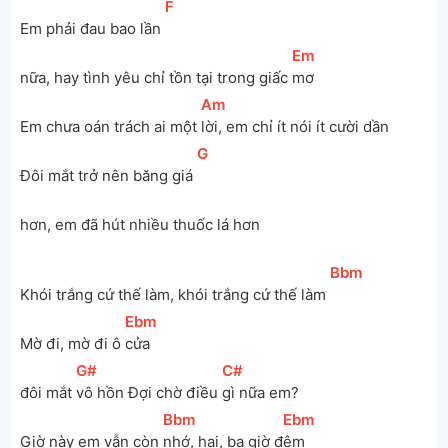
[
F
]
Em phải đau bao lần 
[
Em
]
nữa, hay tình yêu chỉ tồn tại trong giấc 
mơ
[
Am
]
Em chưa oán trách ai một 
lời, em chỉ ít nói ít cười dần
[
G
]
Đôi mắt trở nên băng giá 
hơn, em đã hút nhiều thuốc lá hơn
[
Bbm
]
Khói trắng cứ thế làm, khói trắng cứ thế làm 
[
Ebm
]
Mờ đi, mờ đi ô 
cửa
[
G#
]
[
C#
]
đôi mắt 
vô hồn Đợi chờ điều 
gì nữa em? 
[
Bbm
]
[
Ebm
]
Giờ này em vẫn còn 
nhớ, hai, ba giờ đ
êm