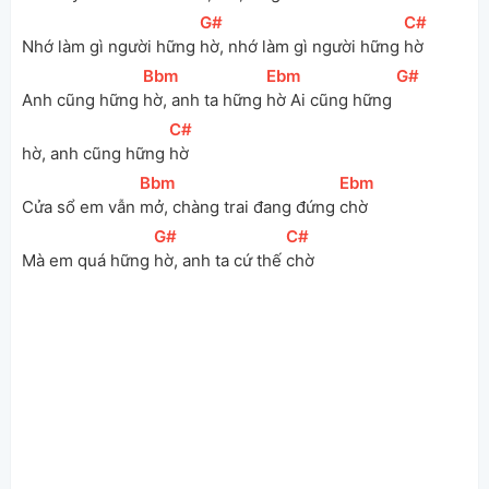
[
G#
]
[
C#
]
Nhớ làm gì người hững 
hờ, nhớ làm gì người hững 
hờ
[
Bbm
]
[
Ebm
]
[
G#
]
Anh cũng hững 
hờ, anh ta hững 
hờ Ai cũng hững 
[
C#
]
hờ, anh cũng hững 
hờ
[
Bbm
]
[
Ebm
]
Cửa sổ em vẫn 
mở, chàng trai đang đứng 
chờ
[
G#
]
[
C#
]
Mà em quá hững 
hờ, anh ta cứ thế 
chờ