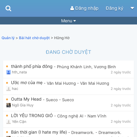
Đăng nhập
Đăng ký
Menu
Bài hát
Guitar Tabs
Quản lý
>
Bài hát chờ duyệt
> Hững Hờ
Playlist
Hợp âm
ĐANG CHỜ DUYỆT
Điệu bài hát
Thể loại
thành phố phía đông
- Phùng Khánh Linh, Vương Bình
Tìm theo hợp âm
Tải ứng dụng
hth_nata
2 ngày trước
Yêu cầu hợp âm
Thành Viên
Ước mơ của mẹ
- Văn Mai Hương
- Văn Mai Hương
hac
2 ngày trước
Khóa học
Quản lý
49
Outta My Head
- Sueco
- Sueco
Tắt quảng cáo
Ngô Gia Huy
2 ngày trước
LỜI YÊU TRONG GIÓ
- Công nghệ AI
- Nam Vĩnh
Yến Cận
2 ngày trước
Bán thời gian (I hate my life)
- Dreamwork.
- Dreamwork.