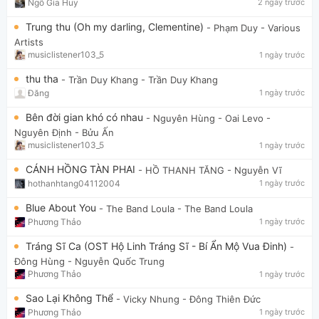
Ngô Gia Huy
2 ngày trước
Trung thu (Oh my darling, Clementine)
- Phạm Duy
- Various
Artists
musiclistener103_5
1 ngày trước
thu tha
- Trần Duy Khang
- Trần Duy Khang
Đăng
1 ngày trước
Bên đời gian khó có nhau
- Nguyên Hùng - Oai Levo
-
Nguyên Định - Bửu Ấn
musiclistener103_5
1 ngày trước
CÁNH HỒNG TÀN PHAI
- HỒ THANH TĂNG
- Nguyễn Vĩ
hothanhtang04112004
1 ngày trước
Blue About You
- The Band Loula
- The Band Loula
Phương Thảo
1 ngày trước
Tráng Sĩ Ca (OST Hộ Linh Tráng Sĩ - Bí Ẩn Mộ Vua Đinh)
-
Đông Hùng
- Nguyễn Quốc Trung
Phương Thảo
1 ngày trước
Sao Lại Không Thể
- Vicky Nhung
- Đông Thiên Đức
Phương Thảo
1 ngày trước