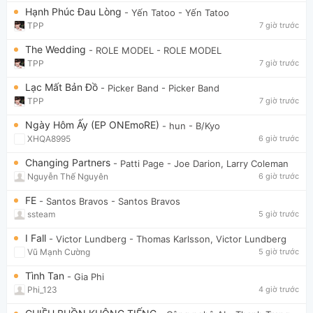
Hạnh Phúc Đau Lòng
- Yến Tatoo
- Yến Tatoo
TPP
7 giờ trước
The Wedding
- ROLE MODEL
- ROLE MODEL
TPP
7 giờ trước
Lạc Mất Bản Đồ
- Picker Band
- Picker Band
TPP
7 giờ trước
Ngày Hôm Ấy (EP ONEmoRE)
- hun
- B/Kyo
XHQA8995
6 giờ trước
Changing Partners
- Patti Page
- Joe Darion, Larry Coleman
Nguyễn Thế Nguyên
6 giờ trước
FE
- Santos Bravos
- Santos Bravos
ssteam
5 giờ trước
I Fall
- Victor Lundberg
- Thomas Karlsson, Victor Lundberg
Vũ Mạnh Cường
5 giờ trước
Tình Tan
- Gia Phi
Phi_123
4 giờ trước