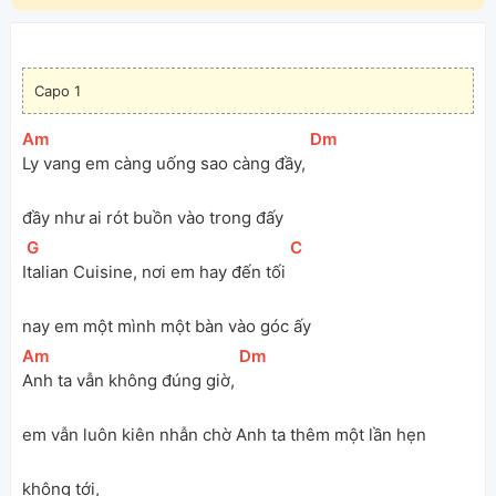
Capo 1
[
Am
]
[
Dm
]
Ly vang em càng uống sao càng đầy, 
đầy như ai rót buồn vào trong đấy
[
G
]
[
C
]
I
talian Cuisine, nơi em hay đến tối 
nay em một mình một bàn vào góc ấy
[
Am
]
[
Dm
]
Anh ta vẫn không đúng giờ, 
em vẫn luôn kiên nhẫn chờ Anh ta thêm một lần hẹn 
không tới, 