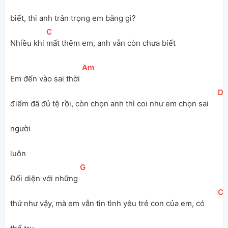
biết, thi anh trân trọng em bằng gì?
[
C
]
Nhiều khi 
mất thêm em, anh vẫn còn chưa biết
[
Am
]
Em đến vào sai thời 
[
D
điểm đã đủ tệ rồi, còn chọn anh thì coi như em chọn sai 
người 
luôn
[
G
]
Đối diện với những 
[
C
thứ như vậy, mà em vẫn tin tình yêu trẻ con của em, có 