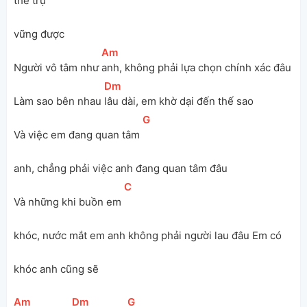
thể trụ 
vững được
[
Am
]
Người vô tâm như 
anh, không phải lựa chọn chính xác đâu
[
Dm
]
Làm sao bên nhau 
lâu dài, em khờ dại đến thế sao
[
G
]
Và việc em đang quan tâm 
anh, chẳng phải việc anh đang quan tâm đâu
[
C
]
Và những khi buồn em 
khóc, nước mắt em anh không phải người lau đâu Em có 
khóc anh cũng sẽ
[
Am
]
[
Dm
]
[
G
]