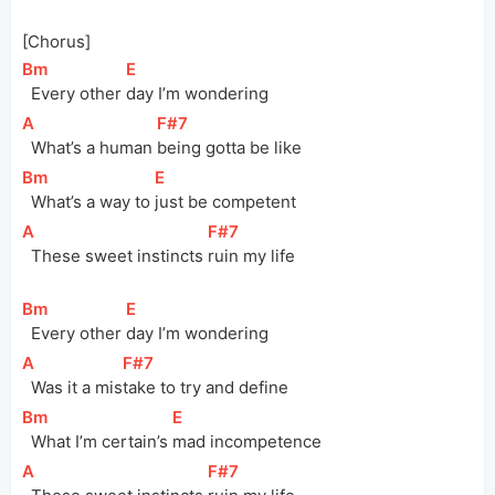
[Chorus]
[
Bm
]
[
E
]
  Every other 
day I’m wondering
[
A
]
[
F#7
]
  What’s a human 
being gotta be like
[
Bm
]
[
E
]
  What’s a way to 
just be competent
[
A
]
[
F#7
]
  These sweet instincts 
ruin my life
[
Bm
]
[
E
]
  Every other 
day I’m wondering
[
A
]
[
F#7
]
  Was it a 
mis
take to try and define
[
Bm
]
[
E
]
  What I’m certain’s 
mad incompetence
[
A
]
[
F#7
]