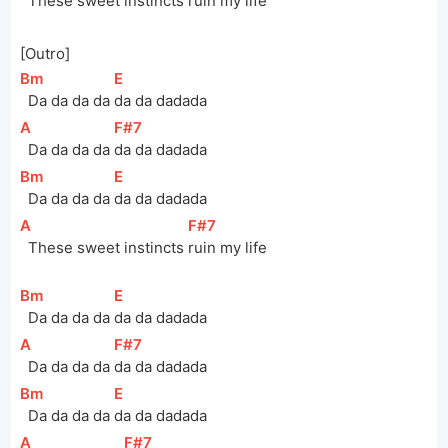
  These sweet instincts 
ruin my life
[Outro]
[
Bm
]
[
E
]
  Da da da da 
da da dadada
[
A
]
[
F#7
]
  Da da da da 
da da dadada
[
Bm
]
[
E
]
  Da da da da 
da da dadada
[
A
]
[
F#7
]
  These sweet instincts 
ruin my life
[
Bm
]
[
E
]
  Da da da da 
da da dadada
[
A
]
[
F#7
]
  Da da da da 
da da dadada
[
Bm
]
[
E
]
  Da da da da 
da da dadada
[
A
]
[
F#7
]