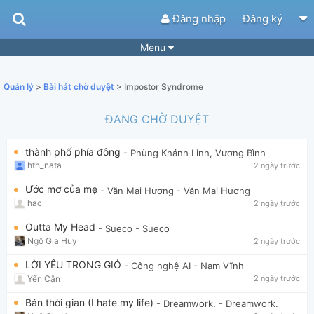
Đăng nhập
Đăng ký
Menu
Bài hát
Guitar Tabs
Quản lý
>
Bài hát chờ duyệt
> Impostor Syndrome
Playlist
Hợp âm
ĐANG CHỜ DUYỆT
Điệu bài hát
Thể loại
thành phố phía đông
- Phùng Khánh Linh, Vương Bình
Tìm theo hợp âm
Tải ứng dụng
hth_nata
2 ngày trước
Yêu cầu hợp âm
Thành Viên
Ước mơ của mẹ
- Văn Mai Hương
- Văn Mai Hương
hac
2 ngày trước
Khóa học
Quản lý
58
Outta My Head
- Sueco
- Sueco
Tắt quảng cáo
Ngô Gia Huy
2 ngày trước
LỜI YÊU TRONG GIÓ
- Công nghệ AI
- Nam Vĩnh
Yến Cận
2 ngày trước
Bán thời gian (I hate my life)
- Dreamwork.
- Dreamwork.