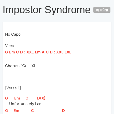
Impostor Syndrome
Bị Trùng
No Capo
Verse:
[
G
]
[
Em
]
[
C
]
[
D
]
[
:
]
[
XXL
]
[
Em
]
[
A
]
[
C
]
[
D
]
[
:
]
[
XXL
]
[
LXL
]
Chorus : XXL LXL
[Verse 1]
[
G
]
[
Em
]
[
C
]
[
D(X)
]
Un
fortun
ately I 
am  
[
G
]
[
Em
]
[
C
]
[
D
]