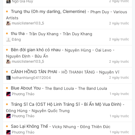
Ngô Gia Huy
2 ngày trước
Trung thu (Oh my darling, Clementine)
- Phạm Duy
- Various
Artists
musiclistener103_5
2 ngày trước
thu tha
- Trần Duy Khang
- Trần Duy Khang
Đăng
2 ngày trước
Bên đời gian khó có nhau
- Nguyên Hùng - Oai Levo
-
Nguyên Định - Bửu Ấn
musiclistener103_5
2 ngày trước
CÁNH HỒNG TÀN PHAI
- HỒ THANH TĂNG
- Nguyễn Vĩ
hothanhtang04112004
2 ngày trước
Blue About You
- The Band Loula
- The Band Loula
Phương Thảo
1 ngày trước
Tráng Sĩ Ca (OST Hộ Linh Tráng Sĩ - Bí Ẩn Mộ Vua Đinh)
-
Đông Hùng
- Nguyễn Quốc Trung
Phương Thảo
1 ngày trước
Sao Lại Không Thể
- Vicky Nhung
- Đông Thiên Đức
Phương Thảo
1 ngày trước