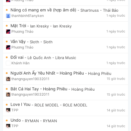
Nắng có mang em về (hợp âm dễ)
- Shartnuss
- Thái Bảo
thanhbinh61anyken
1 ngày trước
Mặt Trời
- Ian Kresky
- Ian Kresky
Phương Thảo
1 ngày trước
Vẫn Vậy
- Sloth
- Sloth
Phương Thảo
1 ngày trước
Đổi vai
- Lê Quốc Anh
- Libra Music
Khánh Hân
1 ngày trước
Người Anh Ấy Yêu Nhất – Hoàng Phiêu
- Hoàng Phiêu
thangnguyen19032011
15 giờ trước
Bắt Cá Hai Tay - Hoàng Phiêu
- Hoàng Phiêu
thangnguyen19032011
15 giờ trước
Love I You
- ROLE MODEL
- ROLE MODEL
TPP
14 giờ trước
Undo
- RYMAN
- RYMAN
TPP
14 giờ trước