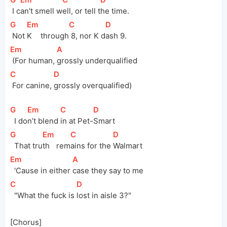
 I c
an't smell w
ell, or tell t
he time.
[
G
]
[
Em
]
[
C
]
[
D
]
 Not 
K 
through
 8, nor K 
d
ash 9.
[
Em
]
[
A
]
 (For human, 
grossly underqualified
[
C
]
[
D
]
 For canine, 
grossly overqualified)
[
G
]
[
Em
]
[
C
]
[
D
]
  I 
do
n’t blend 
in at 
Pet-
Smart
[
G
]
[
Em
]
[
C
]
[
D
]
  That 
tru
th 
rem
ains for the 
Walmart
[
Em
]
[
A
]
  'Cause in either 
case they say to me
[
C
]
[
D
]
  "What the fuck is 
lost in aisle 3?"
[Chorus]