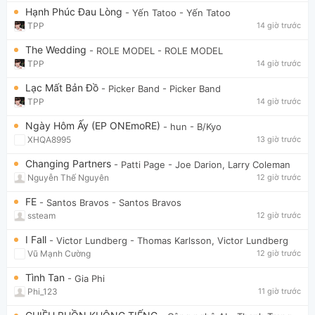
Hạnh Phúc Đau Lòng
- Yến Tatoo
- Yến Tatoo
TPP
14 giờ trước
The Wedding
- ROLE MODEL
- ROLE MODEL
TPP
14 giờ trước
Lạc Mất Bản Đồ
- Picker Band
- Picker Band
TPP
14 giờ trước
Ngày Hôm Ấy (EP ONEmoRE)
- hun
- B/Kyo
XHQA8995
13 giờ trước
Changing Partners
- Patti Page
- Joe Darion, Larry Coleman
Nguyễn Thế Nguyên
12 giờ trước
FE
- Santos Bravos
- Santos Bravos
ssteam
12 giờ trước
I Fall
- Victor Lundberg
- Thomas Karlsson, Victor Lundberg
Vũ Mạnh Cường
12 giờ trước
Tình Tan
- Gia Phi
Phi_123
11 giờ trước