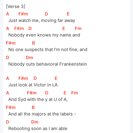
[Verse 3]
[
A
]
[
F#m
]
[
D
]
[
E
]
  Just 
watch me, 
m
oving far 
a
way
[
A
]
[
F#m
]
[
D
]
[
E
]
[
Fm
]
  No
body e
ven knows my n
ame a
nd
[
F#m
]
[
B
]
  No one 
sus
pects that I’m not fine, and
[
D
]
[
Dm
]
  Nobody 
outs behavioral Frankenstein
[
A
]
[
F#m
]
[
D
]
[
E
]
  Just 
look at 
Victor in 
L
A
[
A
]
[
F#m
]
[
D
]
[
E
]
[
Fm
]
  And Syd 
with the 
y at U of 
A,   
[
F#m
]
[
B
]
  And all the 
majors at the labels -
[
D
]
[
Dm
]
  Rebooting 
soon as I am able