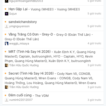
nguyenhoanganh882003
5 giờ trước
Hẹn Gặp Lại
- Vương (WHEE!)
- Vương (WHEE!)
Sojun
5 giờ trước
sandwichandstory
ymgnguyenson
5 giờ trước
Vầng Trăng Cô Đơn - Grey-D
- Grey-D (Đoàn Thế Lân)
-
Grey-D (Đoàn Thế Lân)
weggb_misaya
4 giờ trước
MRT (Tinh Hà Say Hi 2026)
- Xuân Định K.Y, Quang Hùng
MasterD, Captain, buitruonglinh, HYO
- Captain, HYO, Kevin
Phạm, Quang Hùng MasterD, Xuân Định K.Y, buitruonglinh
Trần Hữu Quốc Hướng
3 giờ trước
Secret (Tinh Hà Say Hi 2026)
- Cody Nam Võ, CONGB,
Quang Hùng MasterD, Wren Evans
- CONGB, Cody Nam Võ,
Hoàng Thống, Lou Hoàng, Quang Hùng MasterD, Wren Evans
Trần Hữu Quốc Hướng
3 giờ trước
Đêm cuối cùng
- The VDM
vuminh22012007
3 giờ trước