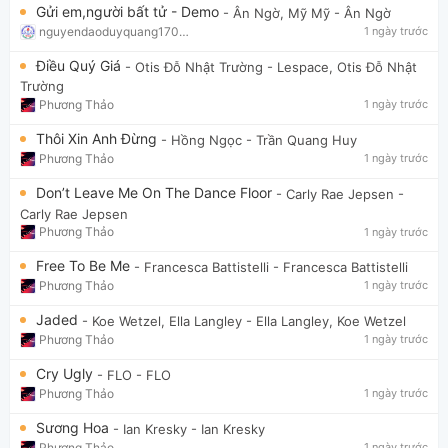
Gửi em,người bất tử - Demo
- Ân Ngờ, Mỹ Mỹ
- Ân Ngờ
nguyendaoduyquang17021
1 ngày trước
Điều Quý Giá
- Otis Đỗ Nhật Trường
- Lespace, Otis Đỗ Nhật
Trường
Phương Thảo
1 ngày trước
Thôi Xin Anh Đừng
- Hồng Ngọc
- Trần Quang Huy
Phương Thảo
1 ngày trước
Don’t Leave Me On The Dance Floor
- Carly Rae Jepsen
-
Carly Rae Jepsen
Phương Thảo
1 ngày trước
Free To Be Me
- Francesca Battistelli
- Francesca Battistelli
Phương Thảo
1 ngày trước
Jaded
- Koe Wetzel, Ella Langley
- Ella Langley, Koe Wetzel
Phương Thảo
1 ngày trước
Cry Ugly
- FLO
- FLO
Phương Thảo
1 ngày trước
Sương Hoa
- Ian Kresky
- Ian Kresky
Phương Thảo
1 ngày trước