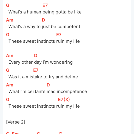
[
G
]
[
E7
]
  What’s a human 
being gotta be like
[
Am
]
[
D
]
  What’s a way to 
just be competent
[
G
]
[
E7
]
  These sweet instincts 
ruin my life
[
Am
]
[
D
]
  Every other 
day I’m wondering
[
G
]
[
E7
]
  Was it a 
mis
take to try and define
[
Am
]
[
D
]
  What I’m certain’s 
mad incompetence
[
G
]
[
E7(X)
]
  These sweet instincts 
r
uin my life
[Verse 2]
[
G
]
[
Em
]
[
C
]
[
D
]