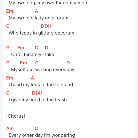
  My 
own dog, 
my own fur 
comp
anion
[
Em
]
[
A
]
  My own old 
lady on a forum
[
C
]
[
D(X)
]
  Who types in 
g
littery decorum
[
G
]
[
Em
]
[
C
]
[
D
]
Un
fortunat
ely I 
take
[
G
]
[
Em
]
[
C
]
[
D
]
Mys
elf out 
walking every 
day
[
Em
]
[
A
]
  I hand my 
legs to the feet and
[
C
]
[
D(X)
]
  I give my 
h
ead to the leash
[Chorus]
[
Am
]
[
D
]
  Every other 
day I’m wondering