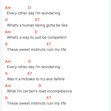
[
Am
]
[
D
]
  Every other 
day I’m wondering
[
G
]
[
E7
]
  What’s a human 
being gotta be like
[
Am
]
[
D
]
  What’s a way to 
just be competent
[
G
]
[
E7
]
  These sweet instincts 
ruin my life
[
Am
]
[
D
]
  Every other 
day I’m wondering
[
G
]
[
E7
]
  Was it a 
mis
take to try and define
[
Am
]
[
D
]
  What I’m certain’s 
mad incompetence
[
G
]
[
E7
]
  These sweet instincts 
ruin my life