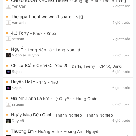
CHIỀU BUỒN KHÔNG TIẾNG
- Công nghệ AI
- Thanh Trang
Yến Cận
7 giờ trước
The apartment we won't share
- NIKI
Van anh
7 giờ trước
4.3 Forty
- Knox
- Knox
ssteam
7 giờ trước
Ngụ Ý
- Long Nón Lá
- Long Nón Lá
Nicholas Huynh
7 giờ trước
Chỉ Là (Cảm Ơn Vì Đã Yêu 2)
- Darki, Teeny
- CM1X, Darki
Sojun
6 giờ trước
Huyễn Hoặc
- 1nG
- 1nG
Sojun
6 giờ trước
Giá Như Anh Là Em
- Lệ Quyên
- Hùng Quân
ssteam
6 giờ trước
Ngày Mưa Đến Chơi
- Thành Nghiệp
- Thành Nghiệp
Duy Võ
6 giờ trước
Thương Em
- Hoàng Anh
- Hoàng Anh Nguyễn