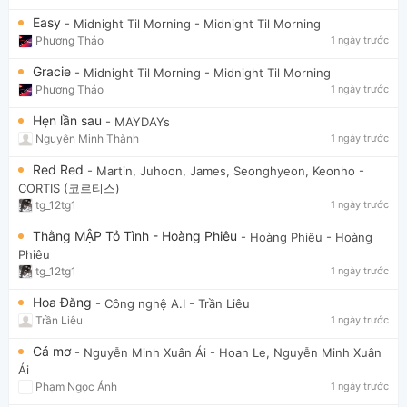
Easy
- Midnight Til Morning
- Midnight Til Morning
Phương Thảo
1 ngày trước
Gracie
- Midnight Til Morning
- Midnight Til Morning
Phương Thảo
1 ngày trước
Hẹn lần sau
- MAYDAYs
Nguyễn Minh Thành
1 ngày trước
Red Red
- Martin, Juhoon, James, Seonghyeon, Keonho
-
CORTIS (코르티스)
tg_12tg1
1 ngày trước
Thằng MẬP Tỏ Tình - Hoàng Phiêu
- Hoàng Phiêu
- Hoàng
Phiêu
tg_12tg1
1 ngày trước
Hoa Đăng
- Công nghệ A.I
- Trần Liêu
Trần Liêu
1 ngày trước
Cá mơ
- Nguyễn Minh Xuân Ái
- Hoan Le, Nguyễn Minh Xuân
Ái
Phạm Ngọc Ánh
1 ngày trước