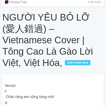
Phương Thảo
2 giờ trước
NGƯỜI YÊU BỎ LỠ
(愛人錯過) –
Vietnamese Cover |
Tông Cao Là Gào Lời
Việt, Việt Hóa,
Chờ Chỉnh Sửa
Verse)
[
F
]
 Chắc rằng em cũng từng nhớ
[
G
]