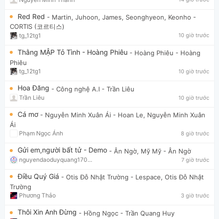
Red Red
- Martin, Juhoon, James, Seonghyeon, Keonho
-
CORTIS (코르티스)
tg_12tg1
10 giờ trước
Thằng MẬP Tỏ Tình - Hoàng Phiêu
- Hoàng Phiêu
- Hoàng
Phiêu
tg_12tg1
10 giờ trước
Hoa Đăng
- Công nghệ A.I
- Trần Liêu
Trần Liêu
10 giờ trước
Cá mơ
- Nguyễn Minh Xuân Ái
- Hoan Le, Nguyễn Minh Xuân
Ái
Phạm Ngọc Ánh
8 giờ trước
Gửi em,người bất tử - Demo
- Ân Ngờ, Mỹ Mỹ
- Ân Ngờ
nguyendaoduyquang17021
7 giờ trước
Điều Quý Giá
- Otis Đỗ Nhật Trường
- Lespace, Otis Đỗ Nhật
Trường
Phương Thảo
3 giờ trước
Thôi Xin Anh Đừng
- Hồng Ngọc
- Trần Quang Huy