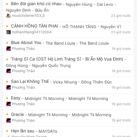
Bên đời gian khó có nhau
- Nguyên Hùng - Oai Levo
-
Nguyên Định - Bửu Ấn
musiclistener103_5
23 giờ trước
CÁNH HỒNG TÀN PHAI
- HỒ THANH TĂNG
- Nguyễn Vĩ
hothanhtang04112004
23 giờ trước
Blue About You
- The Band Loula
- The Band Loula
Phương Thảo
19 giờ trước
Tráng Sĩ Ca (OST Hộ Linh Tráng Sĩ - Bí Ẩn Mộ Vua Đinh)
-
Đông Hùng
- Nguyễn Quốc Trung
Phương Thảo
19 giờ trước
Sao Lại Không Thể
- Vicky Nhung
- Đông Thiên Đức
Phương Thảo
19 giờ trước
Easy
- Midnight Til Morning
- Midnight Til Morning
Phương Thảo
19 giờ trước
Gracie
- Midnight Til Morning
- Midnight Til Morning
Phương Thảo
19 giờ trước
Hẹn lần sau
- MAYDAYs
Nguyễn Minh Thành
14 giờ trước