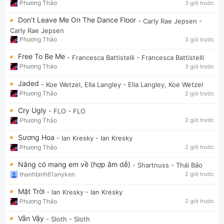
Phương Thảo
3 giờ trước
Don’t Leave Me On The Dance Floor
- Carly Rae Jepsen
-
Carly Rae Jepsen
Phương Thảo
3 giờ trước
Free To Be Me
- Francesca Battistelli
- Francesca Battistelli
Phương Thảo
3 giờ trước
Jaded
- Koe Wetzel, Ella Langley
- Ella Langley, Koe Wetzel
Phương Thảo
2 giờ trước
Cry Ugly
- FLO
- FLO
Phương Thảo
2 giờ trước
Sương Hoa
- Ian Kresky
- Ian Kresky
Phương Thảo
2 giờ trước
Nắng có mang em về (hợp âm dễ)
- Shartnuss
- Thái Bảo
thanhbinh61anyken
2 giờ trước
Mặt Trời
- Ian Kresky
- Ian Kresky
Phương Thảo
2 giờ trước
Vẫn Vậy
- Sloth
- Sloth