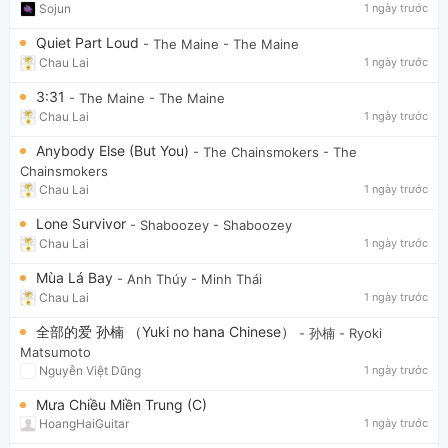
Sojun
1 ngày trước
Quiet Part Loud
- The Maine
- The Maine
Chau Lai
1 ngày trước
3:31
- The Maine
- The Maine
Chau Lai
1 ngày trước
Anybody Else (But You)
- The Chainsmokers
- The
Chainsmokers
Chau Lai
1 ngày trước
Lone Survivor
- Shaboozey
- Shaboozey
Chau Lai
1 ngày trước
Mùa Lá Bay
- Anh Thúy
- Minh Thái
Chau Lai
1 ngày trước
全部的爱 孙楠 （Yuki no hana Chinese）
- 孙楠
- Ryoki
Matsumoto
Nguyễn Việt Dũng
1 ngày trước
Mưa Chiều Miền Trung (C)
HoangHaiGuitar
1 ngày trước