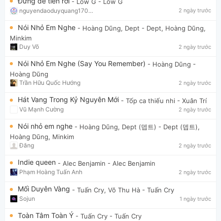
Đừng để tiền rơi
- Low G
- Low G
nguyendaoduyquang17021
2 ngày trước
Nói Nhỏ Em Nghe
- Hoàng Dũng, Dept
- Dept, Hoàng Dũng,
Minkim
Duy Võ
2 ngày trước
Nói Nhỏ Em Nghe (Say You Remember)
- Hoàng Dũng
-
Hoàng Dũng
Trần Hữu Quốc Hướng
2 ngày trước
Hát Vang Trong Kỷ Nguyên Mới
- Tốp ca thiếu nhi
- Xuân Trí
Vũ Mạnh Cường
2 ngày trước
Nói nhỏ em nghe
- Hoàng Dũng, Dept (뎁트)
- Dept (뎁트),
Hoàng Dũng, Minkim
Đăng
2 ngày trước
Indie queen
- Alec Benjamin
- Alec Benjamin
Phạm Hoàng Tuấn Anh
2 ngày trước
Mối Duyên Vàng
- Tuấn Cry, Võ Thu Hà
- Tuấn Cry
Sojun
1 ngày trước
Toàn Tâm Toàn Ý
- Tuấn Cry
- Tuấn Cry