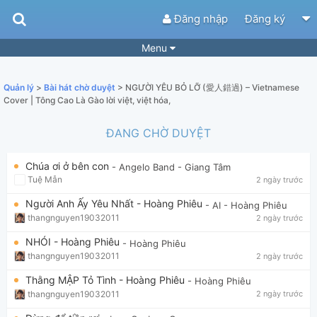
Đăng nhập
Đăng ký
Menu
Bài hát
Guitar Tabs
Quản lý
>
Bài hát chờ duyệt
> NGƯỜI YÊU BỎ LỠ (愛人錯過) – Vietnamese
Playlist
Hợp âm
Cover | Tông Cao Là Gào lời việt, việt hóa,
Điệu bài hát
Thể loại
ĐANG CHỜ DUYỆT
Tìm theo hợp âm
Tải ứng dụng
Chúa ơi ở bên con
- Angelo Band
- Giang Tâm
Tuệ Mẫn
2 ngày trước
Yêu cầu hợp âm
Thành Viên
Người Anh Ấy Yêu Nhất - Hoàng Phiêu
- AI
- Hoàng Phiêu
Khóa học
Quản lý
50
thangnguyen19032011
2 ngày trước
Tắt quảng cáo
NHÓI - Hoàng Phiêu
- Hoàng Phiêu
thangnguyen19032011
2 ngày trước
Thằng MẬP Tỏ Tình - Hoàng Phiêu
- Hoàng Phiêu
thangnguyen19032011
2 ngày trước