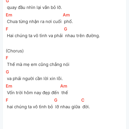
[
G
]
 quay đầu nhìn lại vẫn bỏ lỡ.
[
Em
]
[
Am
]
 Chưa từng nhận ra nơi cuối 
 phố.
[
F
]
[
G
]
 Hai chúng ta vô tình va phải 
 nhau trên đường.
(Chorus)
[
F
]
 Thế mà mẹ em cũng chẳng nói
[
G
]
 va phải người cần lời xin lỗi.
[
Em
]
[
Am
]
 Vốn trời hôm nay đẹp đến 
 thế
[
F
]
[
G
]
[
C
]
 hai chúng ta vô tình bỏ 
 lỡ nhau giữa 
 đời.