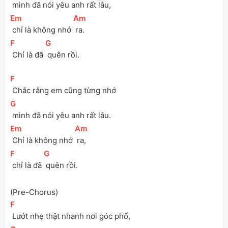
 mình đã nói yêu anh rất lâu,
[
Em
]
[
Am
]
 chỉ là không nhớ 
 ra.
[
F
]
[
G
]
 Chỉ là đã 
 quên rồi.
[
F
]
 Chắc rằng em cũng từng nhớ
[
G
]
 mình đã nói yêu anh rất lâu.
[
Em
]
[
Am
]
 Chỉ là không nhớ 
 ra,
[
F
]
[
G
]
 chỉ là đã 
 quên rồi.
(Pre-Chorus)
[
F
]
 Lướt nhẹ thật nhanh nơi góc phố,