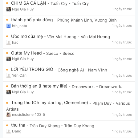
CHIM SA CÁ LẶN
- Tuấn Cry
- Tuấn Cry
Ngô Gia Huy
1 ngày trước
thành phố phía đông
- Phùng Khánh Linh, Vương Bình
hth_nata
1 ngày trước
Ước mơ của mẹ
- Văn Mai Hương
- Văn Mai Hương
hac
1 ngày trước
Outta My Head
- Sueco
- Sueco
Ngô Gia Huy
1 ngày trước
LỜI YÊU TRONG GIÓ
- Công nghệ AI
- Nam Vĩnh
Yến Cận
1 ngày trước
Bán thời gian (I hate my life)
- Dreamwork.
- Dreamwork.
Ngô Gia Huy
1 ngày trước
Trung thu (Oh my darling, Clementine)
- Phạm Duy
- Various
Artists
musiclistener103_5
1 ngày trước
thu tha
- Trần Duy Khang
- Trần Duy Khang
Đăng
1 ngày trước