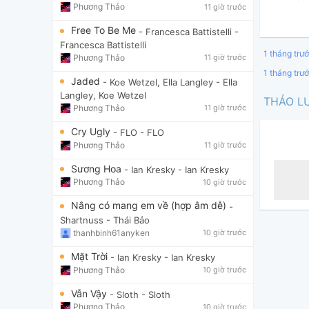
Phương Thảo
11 giờ trước
Free To Be Me
- Francesca Battistelli
-
Francesca Battistelli
1 tháng trư
Phương Thảo
11 giờ trước
1 tháng trư
Jaded
- Koe Wetzel, Ella Langley
- Ella
Langley, Koe Wetzel
THẢO L
Phương Thảo
11 giờ trước
Cry Ugly
- FLO
- FLO
Phương Thảo
11 giờ trước
Sương Hoa
- Ian Kresky
- Ian Kresky
Phương Thảo
10 giờ trước
Nắng có mang em về (hợp âm dễ)
-
Shartnuss
- Thái Bảo
thanhbinh61anyken
10 giờ trước
Mặt Trời
- Ian Kresky
- Ian Kresky
Phương Thảo
10 giờ trước
Vẫn Vậy
- Sloth
- Sloth
Phương Thảo
10 giờ trước