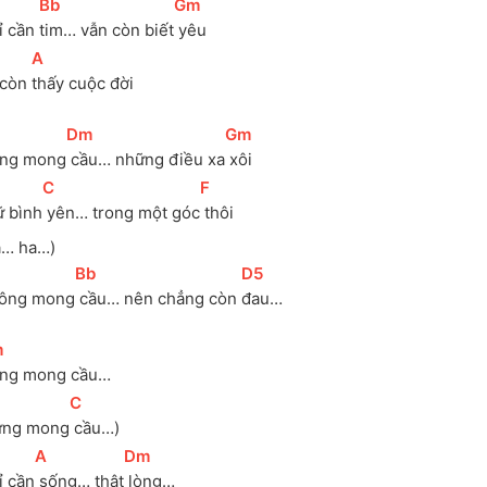
[
Bb
]
[
Gm
]
ỉ cần 
tim… vẫn còn biết
 yêu
[
A
]
 còn 
thấy cuộc đời
[
Dm
]
[
Gm
]
ng mong
 cầu… những điều xa
 xôi
[
C
]
[
F
]
ữ bình
 yên… trong một góc
 thôi
a… ha…)
[
Bb
]
[
D5
]
ông mong
 cầu… nên chẳng còn 
đau…
m
]
ng mong cầu…
[
C
]
ừng mong
 cầu…)
[
A
]
[
Dm
]
ỉ cần
 sống… thật
 lòng…