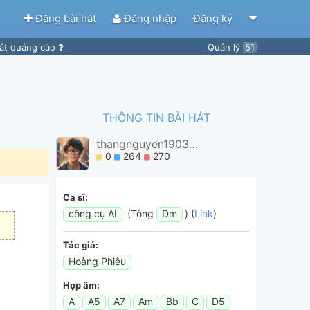
Đăng bài hát
Đăng nhập
Đăng ký
ắt quảng cáo
Quản lý
51
THÔNG TIN BÀI HÁT
thangnguyen19032011
0
264
270
Ca sĩ:
công cụ AI
(Tông
Dm
) (
Link
)
Tác giả:
Hoàng Phiêu
Hợp âm:
A
A5
A7
Am
Bb
C
D5