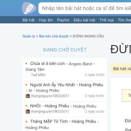
Bài hát
Hợp âm
Playlist
Điệu bài hát
Thể loại
Tìm th
Quản lý
>
Bài hát chờ duyệt
> ĐỪNG MONG CẦU
ĐỪ
ĐANG CHỜ DUYỆT
Chúa ơi ở bên con
- Angelo Band
-
Bài hát n
Giang Tâm
Tuệ Mẫn
2 ngày trước
Người Anh Ấy Yêu Nhất - Hoàng Phiêu
- AI
- Hoàng Phiêu
T
thangnguyen19032011
2 ngày trước
NHÓI - Hoàng Phiêu
- Hoàng Phiêu
thangnguyen19032011
2 ngày trước
Đừ
Thằng MẬP Tỏ Tình - Hoàng Phiêu
-
Hoàng Phiêu
(h