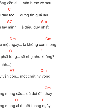
ông cần
 ai — vẫn bước về sau
[
C
]
i dạy
 tao — đừng tin quá lâu
[
A7
]
[
Am
]
 lấy
 mình… là điều duy 
nhất
[
Dm
]
[
Gm
]
u một
 ngày… ta không còn
 mong
[
C
]
[
F
]
 phải 
lòng… sẽ nhẹ như
 không?
hhhh…)
[
A7
]
[
Dm
]
y vẫn 
còn… một chút hy
 vọng
[
Gm
]
ng mong cầu… dù đời đổi 
thay
[
C
]
[
F
]
ng mong
 ai đi hết tháng 
ngày