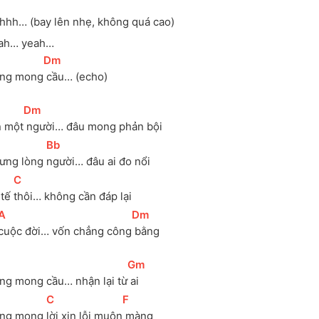
hhh… (bay lên nhẹ, không quá cao)
ah… yeah…
[
Dm
]
ng mong
 cầu… (echo)
[
Dm
]
n một
 người… đâu mong phản bội
[
Bb
]
ưng lòng 
người… đâu ai đo nổi
[
C
]
tế 
thôi… không cần đáp lại
[
A
]
[
Dm
]
cuộc đời… vốn chẳng công
 bằng
[
Gm
]
ng mong cầu… nhận lại từ
 ai
[
C
]
[
F
]
ng mong 
lời xin lỗi muộn
 màng