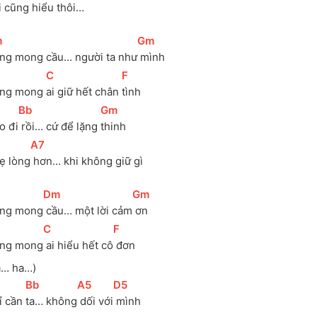
i cũng hiểu 
thôi…
m
]
[
Gm
]
ng mong cầu… người ta như
 mình
[
C
]
[
F
]
ng mong 
ai giữ hết chân 
tình
[
Bb
]
[
Gm
]
o đi
 rồi… cứ để lặng 
thinh
[
A7
]
ẹ lòng
 hơn… khi không giữ gì
[
Dm
]
[
Gm
]
ng mong
 cầu… một lời cảm
 ơn
[
C
]
[
F
]
ng mong
 ai hiểu hết cô
 đơn
a… ha…)
[
Bb
]
[
A5
]
[
D5
]
ỉ cần 
ta… không
 dối với
 mình