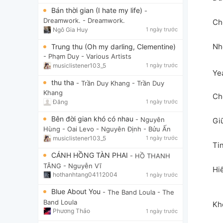
Bán thời gian (I hate my life)
-
Dreamwork.
- Dreamwork.
Ch
Ngô Gia Huy
1 ngày trước
Nh
Trung thu (Oh my darling, Clementine)
- Phạm Duy
- Various Artists
musiclistener103_5
1 ngày trước
Ye
thu tha
- Trần Duy Khang
- Trần Duy
Khang
Ch
Đăng
1 ngày trước
Bên đời gian khó có nhau
- Nguyên
Gi
Hùng - Oai Levo
- Nguyên Định - Bửu Ấn
musiclistener103_5
1 ngày trước
Ti
CÁNH HỒNG TÀN PHAI
- HỒ THANH
TĂNG
- Nguyễn Vĩ
Hi
hothanhtang04112004
1 ngày trước
Blue About You
- The Band Loula
- The
Band Loula
Kh
Phương Thảo
1 ngày trước