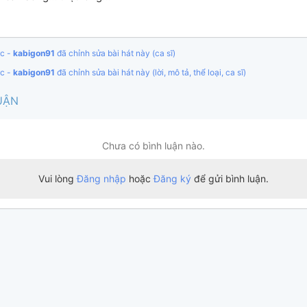
ớc -
kabigon91
đã chỉnh sửa bài hát này (ca sĩ)
ớc -
kabigon91
đã chỉnh sửa bài hát này (lời, mô tả, thể loại, ca sĩ)
UẬN