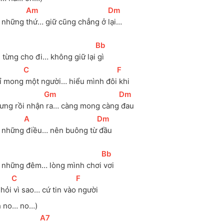
[
Am
]
[
Dm
]
 những 
thứ… giữ cũng chẳng ở 
lại…
[
Bb
]
i từng cho đi… không giữ lại
 gì
[
C
]
[
F
]
ỉ mong
 một người… hiểu mình đôi
 khi
[
Gm
]
[
Dm
]
ưng rồi nhận
 ra… càng mong càng
 đau
[
A
]
[
Dm
]
 những
 điều… nên buông từ
 đầu
[
Bb
]
 những đêm… lòng mình chơi
 vơi
[
C
]
[
F
]
 hỏi
 vì sao… cứ tin vào
 người
h no… no…)
[
A7
]