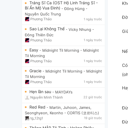
Tráng Sĩ Ca (OST Hộ Linh Tráng Sĩ -
Kh
Bí Ẩn Mộ Vua Đinh)
- Đông Hùng
-
Nguyễn Quốc Trung
Đờ
Phương Thảo
1 ngày trước
Sao Lại Không Thể
- Vicky Nhung
-
Giữ
Đông Thiên Đức
Phương Thảo
1 ngày trước
Easy
- Midnight Til Morning
- Midnight
Nế
Til Morning
Phương Thảo
1 ngày trước
Có
Gracie
- Midnight Til Morning
- Midnight
(o
Til Morning
Phương Thảo
1 ngày trước
Ha
Hẹn lần sau
- MAYDAYs
Nguyễn Minh Thành
22 giờ trước
Red Red
- Martin, Juhoon, James,
Đừ
Seonghyeon, Keonho
- CORTIS (코르티스)
tg_12tg1
19 giờ trước
Đừ
Thằng MẬP Tỏ Tình - Hoàng Phiêu