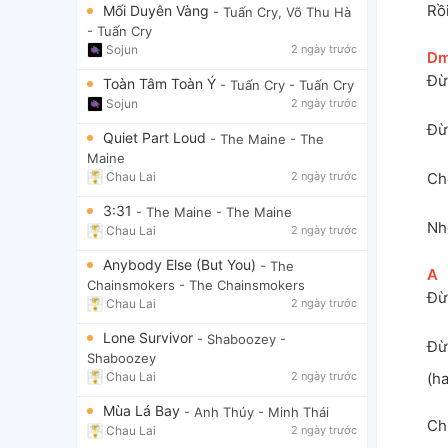
Rồ
Mối Duyên Vàng
- Tuấn Cry, Võ Thu Hà
- Tuấn Cry
Sojun
2 ngày trước
[
D
Đừ
Toàn Tâm Toàn Ý
- Tuấn Cry
- Tuấn Cry
Sojun
2 ngày trước
Đừ
Quiet Part Loud
- The Maine
- The
Maine
Ch
Chau Lai
2 ngày trước
3:31
- The Maine
- The Maine
Nh
Chau Lai
2 ngày trước
Anybody Else (But You)
- The
[
A
]
Chainsmokers
- The Chainsmokers
Đừ
Chau Lai
2 ngày trước
Lone Survivor
- Shaboozey
-
Đừ
Shaboozey
(h
Chau Lai
2 ngày trước
Mùa Lá Bay
- Anh Thúy
- Minh Thái
Ch
Chau Lai
2 ngày trước