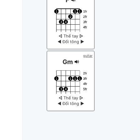
◁
Thế tay
▷
◀
Đổi tông
▶
guitar
Gm
◁
Thế tay
▷
◀
Đổi tông
▶