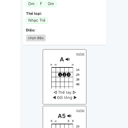
Dm
F
Gm
Thể loại:
Nhạc Trẻ
Điệu:
chọn điệu
guitar
A
◁
Thế tay
▷
◀
Đổi tông
▶
guitar
A5