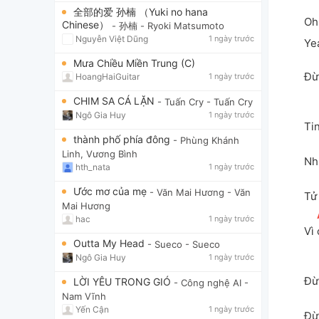
全部的爱 孙楠 （Yuki no hana
Oh
Chinese）
- 孙楠
- Ryoki Matsumoto
Nguyễn Việt Dũng
1 ngày trước
Ye
Mưa Chiều Miền Trung (C)
Đừ
HoangHaiGuitar
1 ngày trước
CHIM SA CÁ LẶN
- Tuấn Cry
- Tuấn Cry
Ngô Gia Huy
1 ngày trước
Ti
thành phố phía đông
- Phùng Khánh
Linh, Vương Bình
Nh
hth_nata
1 ngày trước
Ước mơ của mẹ
- Văn Mai Hương
- Văn
Tử 
Mai Hương
hac
1 ngày trước
Vì 
Outta My Head
- Sueco
- Sueco
Ngô Gia Huy
1 ngày trước
Đừ
LỜI YÊU TRONG GIÓ
- Công nghệ AI
-
Nam Vĩnh
Yến Cận
1 ngày trước
Đừ