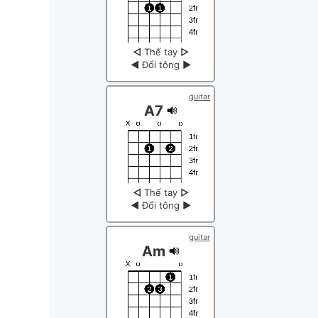
◁
Thế tay
▷
◀
Đổi tông
▶
guitar
A7
◁
Thế tay
▷
◀
Đổi tông
▶
guitar
Am