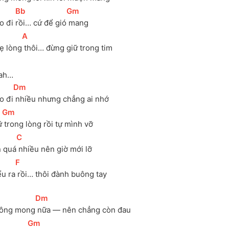
[
Bb
]
[
Gm
]
o đi 
rồi… cứ để gió
 mang
[
A
]
ẹ lòng
 thôi… đừng giữ trong tim
ah…
[
Dm
]
o đi
 nhiều nhưng chẳng ai nhớ
[
Gm
]
ữ
 trong lòng rồi tự mình vỡ
[
C
]
n quá
 nhiều nên giờ mới lỡ
[
F
]
ểu ra
 rồi… thôi đành buông tay
[
Dm
]
ông mong
 nữa — nên chẳng còn đau
[
Gm
]