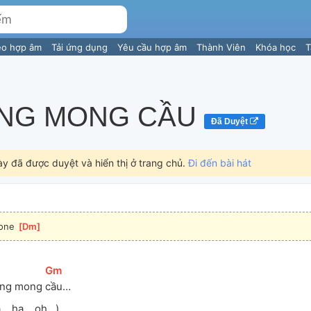
eo hợp âm
Tải ứng dụng
Yêu cầu hợp âm
Thành Viên
Khóa học
T
NG MONG CẦU
Đã Duyệt
ày đã được duyệt và hiển thị ở trang chủ.
Đi đến bài hát
one 
[
Dm
]
[
Gm
]
ng mong 
cầu…
a… ha… oh…)