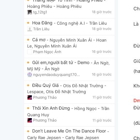
-
Hoàng Phiêu
- Hoàng Phiêu
Ch
tg_12tg1
18 giờ trước
Hoa Đăng
- Công nghệ A.I
- Trần Liêu
Là
Trần Liêu
18 giờ trước
Cá mơ
- Nguyễn Minh Xuân Ái
- Hoan
Đừ
Le, Nguyễn Minh Xuân Ái
Phạm Ngọc Ánh
16 giờ trước
Gi
Gửi em,người bất tử - Demo
- Ân Ngờ,
Mỹ Mỹ
- Ân Ngờ
(h
nguyendaoduyquang17021
16 giờ trước
Điều Quý Giá
Kh
- Otis Đỗ Nhật Trường
-
Lespace, Otis Đỗ Nhật Trường
Phương Thảo
11 giờ trước
[
D
Đừ
Thôi Xin Anh Đừng
- Hồng Ngọc
- Trần
Quang Huy
Phương Thảo
11 giờ trước
(đ
Don’t Leave Me On The Dance Floor
-
Carly Rae Jepsen
- Carly Rae Jepsen
Ch