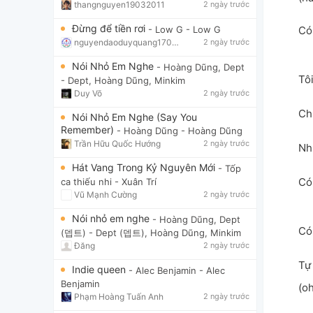
thangnguyen19032011
2 ngày trước
Đừng để tiền rơi
- Low G
- Low G
Có
nguyendaoduyquang17021
2 ngày trước
Nói Nhỏ Em Nghe
- Hoàng Dũng, Dept
Tô
- Dept, Hoàng Dũng, Minkim
Duy Võ
2 ngày trước
Ch
Nói Nhỏ Em Nghe (Say You
Remember)
- Hoàng Dũng
- Hoàng Dũng
Trần Hữu Quốc Hướng
2 ngày trước
Nh
Hát Vang Trong Kỷ Nguyên Mới
- Tốp
Có
ca thiếu nhi
- Xuân Trí
Vũ Mạnh Cường
2 ngày trước
Nói nhỏ em nghe
- Hoàng Dũng, Dept
Có
(뎁트)
- Dept (뎁트), Hoàng Dũng, Minkim
Đăng
2 ngày trước
Tự
Indie queen
- Alec Benjamin
- Alec
Benjamin
(o
Phạm Hoàng Tuấn Anh
2 ngày trước