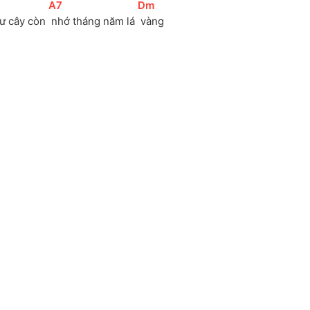
[
A7
]
[
Dm
]
ư cây còn 
 nhớ tháng năm lá 
 vàng