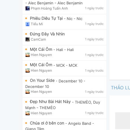
- Alec Benjamin
- Alec Benjamin
Phạm Hoàng Tuấn Anh
1 ngày trước
Phiêu Diêu Tự Tại
- Nic
- Nic
Tiểu Mi
1 ngày trước
Đứng Đây Và Nhìn
CamCam
1 ngày trước
Một Cái Ôm
- Hali
- Hali
Hien Nguyen
1 ngày trước
Một Cái Ôm
- MCK
- MCK
Hien Nguyen
1 ngày trước
On Your Side
- December 10
-
December 10
THẢO L
Hien Nguyen
1 ngày trước
Đẹp Như Bài Hát Này
- THEMÈO, Duy
Mạnh
- THEMÈO
Hien Nguyen
1 ngày trước
Chúa ơi ở bên con
- Angelo Band
-
Giang Tâm