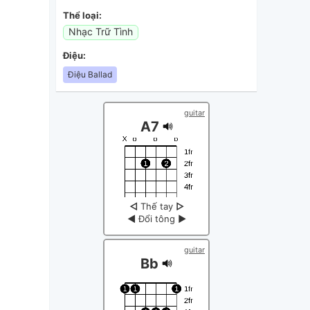
Thể loại:
Nhạc Trữ Tình
Điệu:
Điệu Ballad
guitar
A7
◁
Thế tay
▷
◀
Đổi tông
▶
guitar
Bb