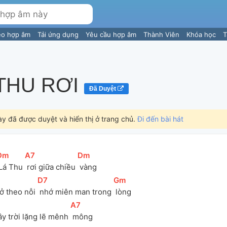
eo hợp âm
Tải ứng dụng
Yêu cầu hợp âm
Thành Viên
Khóa học
T
THU RƠI
Đã Duyệt
ày đã được duyệt và hiển thị ở trang chủ.
Đi đến bài hát
Dm
]
[
A7
]
[
Dm
]
 Lá Thu 
 rơi giữa chiều 
 vàng
[
D7
]
[
Gm
]
ở theo nỗi 
 nhớ miên man trong 
 lòng
]
[
A7
]
ây trời lặng lẽ mênh 
 mông