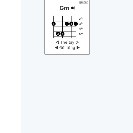
guitar
Gm
◁
Thế tay
▷
◀
Đổi tông
▶