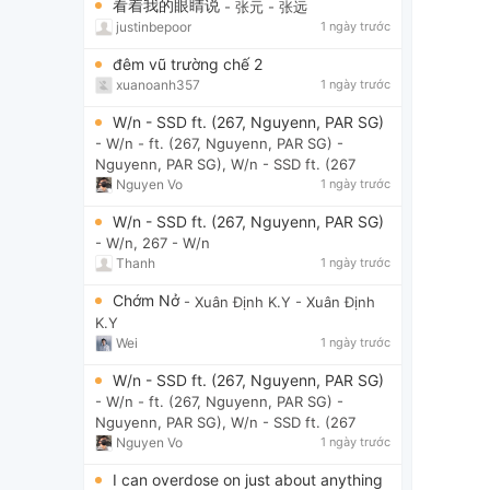
看着我的眼睛说
- 张元
- 张远
justinbepoor
1 ngày trước
đêm vũ trường chế 2
xuanoanh357
1 ngày trước
W/n - SSD ft. (267, Nguyenn, PAR SG)
- W/n - ft. (267, Nguyenn, PAR SG)
-
Nguyenn, PAR SG), W/n - SSD ft. (267
Nguyen Vo
1 ngày trước
W/n - SSD ft. (267, Nguyenn, PAR SG)
- W/n, 267
- W/n
Thanh
1 ngày trước
Chớm Nở
- Xuân Định K.Y
- Xuân Định
K.Y
Wei
1 ngày trước
W/n - SSD ft. (267, Nguyenn, PAR SG)
- W/n - ft. (267, Nguyenn, PAR SG)
-
Nguyenn, PAR SG), W/n - SSD ft. (267
Nguyen Vo
1 ngày trước
I can overdose on just about anything