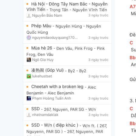
Hà Nội - Đông Tây Nam Bắc - Nguyễn
[
A7
Vĩnh Tiến
- Trọng Tấn
- Nguyễn Vĩnh Tiến
 M
Nguyễn Bảo Nam
3 ngày trước
Phép Màu
- Nguyễn Hùng
- Nguyễn
Quốc Hùng
Đê
nguyendaoduyquang17021
3 ngày trước
[
C
]
Mùa hè 26
- Đen Vâu, Pink Frog
- Pink
 S
Frog, Đen Vâu
[
Bb
Ngô Gia Huy
3 ngày trước
 A
凑热闹 (Góp Vui)
- By2
- By2
lukehustset
3 ngày trước
Gửi
Cheetah with a broken leg
- Alec
Benjamin
- Alec Benjamin
Phạm Hoàng Tuấn Anh
3 ngày trước
3. 
[
C
]
SSD
- 267, Nguyen, PAR SG
- W/n
nhatnamdaklak
3 ngày trước
 D
[
Bb
SSD - W/n ( điệp khúc )
- W/n ft. ( 267,
 T
Nguyenn, PAR SG )
- 267, Nguyenn, PAR