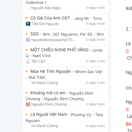
Collective )
Ri
Nguyễn Bảo Ngọc
4 ngày trước
Cô Gái Của Anh OST
- Jang Mi
- Tuno
Tiến Đạt Nguyễn
4 ngày trước
2. 
SSD
- W/n, 267, Nguyenn, Par SG
- W/n
nguyendaoduyquang17021
3 ngày trước
Lá
MỘT CHIỀU NGHE PHỐ VẮNG
- Linda
[
C
]
Q
- Nam Vĩnh
 C
Yến Cận
3 ngày trước
Mùa Hè Tình Nguyện
- Nhóm Sao Việt
Ng
- Mai Trâm
Vũ Mạnh Cường
3 ngày trước
Ch
Khoảng trời có em
- Nguyễn Đình
Chương
- Nguyễn Đình Chương
Ng
Nguyễn Đình Chương
3 ngày trước
[
C
]
Là Người Việt Nam
- Phương Vy
- Tata
 L
Nguyen
[
Bb
Vũ Mạnh Cường
3 ngày trước
 T