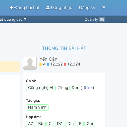
Đăng bài hát
Đăng nhập
Đăng ký
ắt quảng cáo
Quản lý
68
THÔNG TIN BÀI HÁT
Yến Cận
4
12,222
12,324
Ca sĩ:
Công nghệ AI
(Tông
Dm
) (
Link
)
Tác giả:
Nam Vĩnh
Hợp âm:
A7
Bb
C
D7
Dm
F
Gm