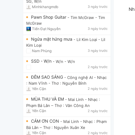
SG, W/n
Minhkhangmdb
3 ngày trước
Nh
Pawn Shop Guitar
- Tim McGraw
- Tim
McGraw
Tiến Đạt Nguyễn
3 ngày trước
Ngửa mặt hứng mưa
- Lil Kim Loại
- Lil
Kim Loại
Nam Phùng
3 ngày trước
SSD - W/n
- W/n
- W/n
2 ngày trước
ĐÊM SAO SÁNG
- Công nghệ AI
- Nhạc
: Nam Vĩnh - Thơ : Nguyễn Bính
Yến Cận
2 ngày trước
MÙA THU VÀ EM
- Mai Linh
- Nhạc :
Phạm Bá Lân – Thơ : Văn Công An
Yến Cận
2 ngày trước
CÁM ƠN CON
- Mai Linh
- Nhạc : Phạm
Bá Lân – Thơ : Nguyễn Xuân Xe
Yến Cận
2 ngày trước