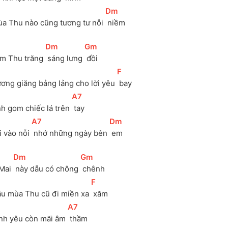
]
[
Dm
]
ùa Thu nào cũng tương tư nỗi 
 niềm
[
Dm
]
[
Gm
]
m Thu trăng 
 sáng lưng 
 đồi
[
F
]
ương giăng bảng lảng cho lời yêu 
 bay
]
[
A7
]
nh gom chiếc lá trên 
 tay
[
A7
]
[
Dm
]
 vào nỗi 
 nhớ những ngày bên 
 em
[
Dm
]
[
Gm
]
Mai 
 này dẫu có chông 
 chênh
[
F
]
ẫu mùa Thu cũ đi miền xa 
 xăm
]
[
A7
]
ình yêu còn mãi âm 
 thầm