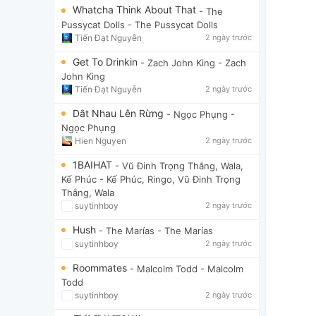
Whatcha Think About That
- The
Pussycat Dolls
- The Pussycat Dolls
Tiến Đạt Nguyễn
2 ngày trước
Get To Drinkin
- Zach John King
- Zach
John King
Tiến Đạt Nguyễn
2 ngày trước
Dắt Nhau Lên Rừng
- Ngọc Phụng
-
Ngọc Phụng
Hien Nguyen
2 ngày trước
1BAIHAT
- Vũ Đinh Trọng Thắng, Wala,
Kế Phúc
- Kế Phúc, Ringo, Vũ Đinh Trọng
Thắng, Wala
suytinhboy
2 ngày trước
Hush
- The Marías
- The Marías
suytinhboy
2 ngày trước
Roommates
- Malcolm Todd
- Malcolm
Todd
suytinhboy
2 ngày trước