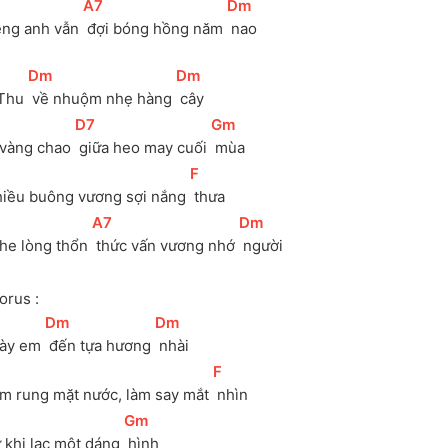
[
A7
]
[
Dm
]
êng anh vẫn 
 đợi bóng hồng năm 
 nao
[
Dm
]
[
Dm
]
Thu 
 về nhuộm nhẹ hàng 
 cây
[
D7
]
[
Gm
]
 vàng chao 
 giữa heo may cuối 
 mùa
[
F
]
hiều buông vương sợi nắng 
 thưa
[
A7
]
[
Dm
]
he lòng thổn 
 thức vấn vương nhớ 
 người
orus :
[
Dm
]
[
Dm
]
ày em 
 đến tựa hương 
 nhài
[
F
]
àm rung mặt nước, làm say mắt 
 nhìn
]
[
Gm
]
ừ khi lạc một dáng 
 hình