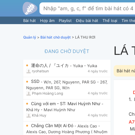
Bài hát
Hợp âm
Playlist
Điệu bài hát
Thể loại
Tìm th
Quản lý
>
Bài hát chờ duyệt
> LÁ THU RƠI
LÁ 
ĐANG CHỜ DUYỆT
運命の人 / 『ユイカ
- Yuika
- Yuika
Bài hát n
ryohatsun
4 ngày trước
SSD
- W/n, 267, Nguyenn, PAR SG
- 267,
Nguyenn, PAR SG, W/n
[
Phạm Hoàng Long
4 ngày trước
1. 
Cùng với em - ST: Mavi Huỳnh Như
-
Khả Hy
- Mavi Huỳnh Như
Ch
Khả Huy
4 ngày trước
[
A7
Chẳng Cần Một Ai Đó
- Alexis Cao
-
 M
Alexis Cao, Dương Hoàng Phương ( Nhuộm