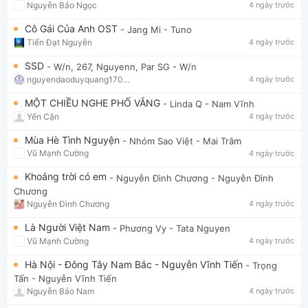
Nguyễn Bảo Ngọc
4 ngày trước
Cô Gái Của Anh OST
- Jang Mi
- Tuno
Tiến Đạt Nguyễn
4 ngày trước
SSD
- W/n, 267, Nguyenn, Par SG
- W/n
nguyendaoduyquang17021
4 ngày trước
MỘT CHIỀU NGHE PHỐ VẮNG
- Linda Q
- Nam Vĩnh
Yến Cận
4 ngày trước
Mùa Hè Tình Nguyện
- Nhóm Sao Việt
- Mai Trâm
Vũ Mạnh Cường
4 ngày trước
Khoảng trời có em
- Nguyễn Đình Chương
- Nguyễn Đình
Chương
Nguyễn Đình Chương
4 ngày trước
Là Người Việt Nam
- Phương Vy
- Tata Nguyen
Vũ Mạnh Cường
4 ngày trước
Hà Nội - Đông Tây Nam Bắc - Nguyễn Vĩnh Tiến
- Trọng
Tấn
- Nguyễn Vĩnh Tiến
Nguyễn Bảo Nam
4 ngày trước