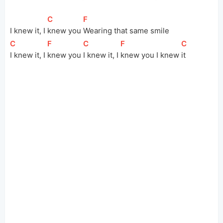
[
C
]
[
F
]
I knew it, I 
knew you 
Wearing that same smile
[
C
]
[
F
]
[
C
]
[
F
]
[
C
]
I knew it, I 
knew you 
I knew it, I 
knew you I knew 
it