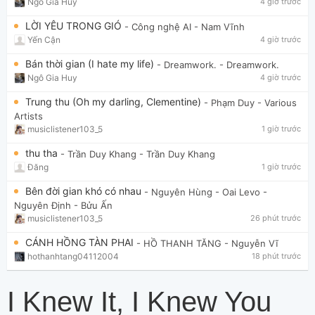
Ngô Gia Huy
4 giờ trước
LỜI YÊU TRONG GIÓ
- Công nghệ AI
- Nam Vĩnh
Yến Cận
4 giờ trước
Bán thời gian (I hate my life)
- Dreamwork.
- Dreamwork.
Ngô Gia Huy
4 giờ trước
Trung thu (Oh my darling, Clementine)
- Phạm Duy
- Various
Artists
musiclistener103_5
1 giờ trước
thu tha
- Trần Duy Khang
- Trần Duy Khang
Đăng
1 giờ trước
Bên đời gian khó có nhau
- Nguyên Hùng - Oai Levo
-
Nguyên Định - Bửu Ấn
musiclistener103_5
26 phút trước
CÁNH HỒNG TÀN PHAI
- HỒ THANH TĂNG
- Nguyễn Vĩ
hothanhtang04112004
18 phút trước
I Knew It, I Knew You