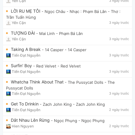
Yến Cận
3 ngày trước
LỜI RU MẸ TÔI
- Ngọc Châu
- Nhạc : Phạm Bá Lân - Thơ :
Trần Tuấn Hùng
Yến Cận
3 ngày trước
TƯỢNG ĐÀI
- Mai Linh
- Phạm Bá Lân
Yến Cận
3 ngày trước
Taking A Break
- 14 Casper
- 14 Casper
Tiến Đạt Nguyễn
3 ngày trước
Surfin' Boy
- Red Velvet
- Red Velvet
Tiến Đạt Nguyễn
3 ngày trước
Whatcha Think About That
- The Pussycat Dolls
- The
Pussycat Dolls
Tiến Đạt Nguyễn
3 ngày trước
Get To Drinkin
- Zach John King
- Zach John King
Tiến Đạt Nguyễn
2 ngày trước
Dắt Nhau Lên Rừng
- Ngọc Phụng
- Ngọc Phụng
Hien Nguyen
2 ngày trước