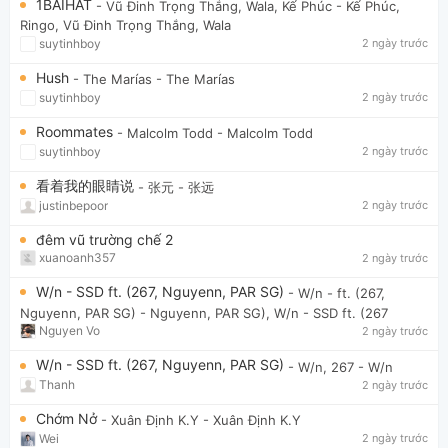
1BAIHAT
- Vũ Đinh Trọng Thắng, Wala, Kế Phúc
- Kế Phúc,
Ringo, Vũ Đinh Trọng Thắng, Wala
suytinhboy
2 ngày trước
Hush
- The Marías
- The Marías
suytinhboy
2 ngày trước
Roommates
- Malcolm Todd
- Malcolm Todd
suytinhboy
2 ngày trước
看着我的眼睛说
- 张元
- 张远
justinbepoor
2 ngày trước
đêm vũ trường chế 2
xuanoanh357
2 ngày trước
W/n - SSD ft. (267, Nguyenn, PAR SG)
- W/n - ft. (267,
Nguyenn, PAR SG)
- Nguyenn, PAR SG), W/n - SSD ft. (267
Nguyen Vo
2 ngày trước
W/n - SSD ft. (267, Nguyenn, PAR SG)
- W/n, 267
- W/n
Thanh
2 ngày trước
Chớm Nở
- Xuân Định K.Y
- Xuân Định K.Y
Wei
2 ngày trước