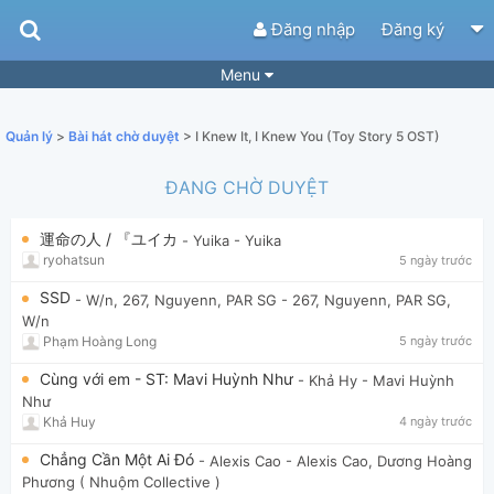
Đăng nhập
Đăng ký
Menu
Bài hát
Guitar Tabs
Quản lý
>
Bài hát chờ duyệt
> I Knew It, I Knew You (Toy Story 5 OST)
Playlist
Hợp âm
ĐANG CHỜ DUYỆT
Điệu bài hát
Thể loại
運命の人 / 『ユイカ
- Yuika
- Yuika
Tìm theo hợp âm
Tải ứng dụng
ryohatsun
5 ngày trước
Yêu cầu hợp âm
Thành Viên
SSD
- W/n, 267, Nguyenn, PAR SG
- 267, Nguyenn, PAR SG,
W/n
Khóa học
Quản lý
78
Phạm Hoàng Long
5 ngày trước
Tắt quảng cáo
Cùng với em - ST: Mavi Huỳnh Như
- Khả Hy
- Mavi Huỳnh
Như
Khả Huy
4 ngày trước
Chẳng Cần Một Ai Đó
- Alexis Cao
- Alexis Cao, Dương Hoàng
Phương ( Nhuộm Collective )