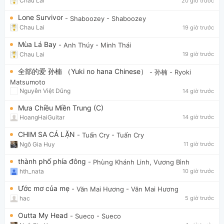
Chau Lai
20 giờ trước
Lone Survivor
- Shaboozey
- Shaboozey
Chau Lai
19 giờ trước
Mùa Lá Bay
- Anh Thúy
- Minh Thái
Chau Lai
19 giờ trước
全部的爱 孙楠 （Yuki no hana Chinese）
- 孙楠
- Ryoki
Matsumoto
Nguyễn Việt Dũng
14 giờ trước
Mưa Chiều Miền Trung (C)
HoangHaiGuitar
14 giờ trước
CHIM SA CÁ LẶN
- Tuấn Cry
- Tuấn Cry
Ngô Gia Huy
11 giờ trước
thành phố phía đông
- Phùng Khánh Linh, Vương Bình
hth_nata
10 giờ trước
Ước mơ của mẹ
- Văn Mai Hương
- Văn Mai Hương
hac
5 giờ trước
Outta My Head
- Sueco
- Sueco