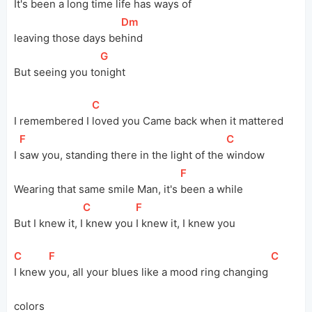
It's been a long 
time life has ways of 
[
Dm
]
leaving those days be
hind
[
G
]
But seeing you to
night
[
C
]
I remembered I 
loved you Came back when it mattered
[
F
]
[
C
]
I 
saw you, standing there in the light of the 
window
[
F
]
Wearing that same smile Man, it's 
been a while
[
C
]
[
F
]
But I knew it, I
 knew you 
I knew it, I knew you 
[
C
]
[
F
]
[
C
]
I knew 
you, all your blues like a mood ring changing 
colors