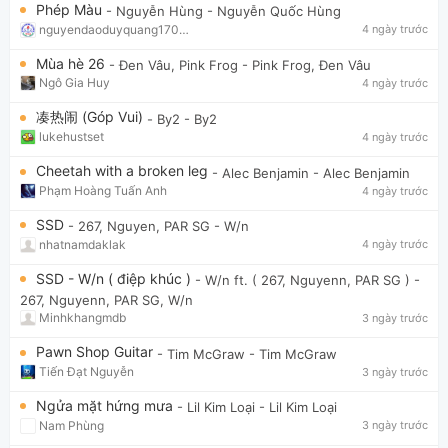
Phép Màu
- Nguyễn Hùng
- Nguyễn Quốc Hùng
nguyendaoduyquang17021
4 ngày trước
Mùa hè 26
- Đen Vâu, Pink Frog
- Pink Frog, Đen Vâu
Ngô Gia Huy
4 ngày trước
凑热闹 (Góp Vui)
- By2
- By2
lukehustset
4 ngày trước
Cheetah with a broken leg
- Alec Benjamin
- Alec Benjamin
Phạm Hoàng Tuấn Anh
4 ngày trước
SSD
- 267, Nguyen, PAR SG
- W/n
nhatnamdaklak
4 ngày trước
SSD - W/n ( điệp khúc )
- W/n ft. ( 267, Nguyenn, PAR SG )
-
267, Nguyenn, PAR SG, W/n
Minhkhangmdb
3 ngày trước
Pawn Shop Guitar
- Tim McGraw
- Tim McGraw
Tiến Đạt Nguyễn
3 ngày trước
Ngửa mặt hứng mưa
- Lil Kim Loại
- Lil Kim Loại
Nam Phùng
3 ngày trước