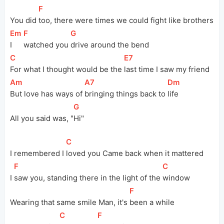
[
F
]
You did 
too, there were times we could fight like brothers
[
Em
]
[
F
]
[
G
]
I 
watched you 
drive around the bend
[
C
]
[
E7
]
For what I thought would be the 
last time I saw my friend
[
Am
]
[
A7
]
[
Dm
]
But love has ways of 
bringing things back to 
life
[
G
]
All you said was, "
Hi"
[
C
]
I remembered I 
loved you Came back when it mattered
[
F
]
[
C
]
I 
saw you, standing there in the light of the 
window
[
F
]
Wearing that same smile Man, it's 
been a while
[
C
]
[
F
]