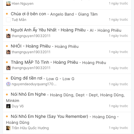
Hien Nguyen
1 ngày trước
Chúa ơi ở bên con
- Angelo Band
- Giang Tâm
Tuệ Mẫn
1 ngày trước
Người Anh Ấy Yêu Nhất - Hoàng Phiêu
- AI
- Hoàng Phiêu
thangnguyen19032011
1 ngày trước
NHÓI - Hoàng Phiêu
- Hoàng Phiêu
thangnguyen19032011
1 ngày trước
Thằng MẬP Tỏ Tình - Hoàng Phiêu
- Hoàng Phiêu
thangnguyen19032011
1 ngày trước
Đừng để tiền rơi
- Low G
- Low G
nguyendaoduyquang17021
1 ngày trước
Nói Nhỏ Em Nghe
- Hoàng Dũng, Dept
- Dept, Hoàng Dũng,
Minkim
Duy Võ
1 ngày trước
Nói Nhỏ Em Nghe (Say You Remember)
- Hoàng Dũng
-
Hoàng Dũng
Trần Hữu Quốc Hướng
1 ngày trước