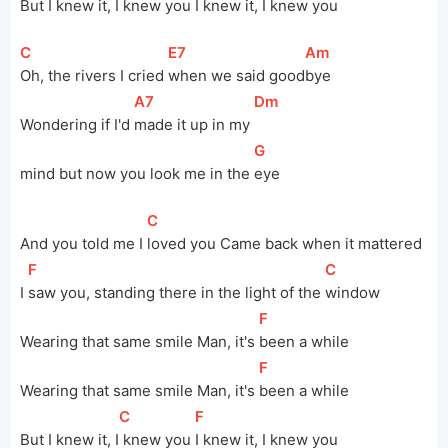
But I knew it, I
 knew you 
I knew it, I knew you 
[
C
]
[
E7
]
[
Am
]
Oh, the rivers I cried 
when we said good
bye
[
A7
]
[
Dm
]
Wondering if I'd 
made it up in my 
[
G
]
mind but now you look me in the 
eye
[
C
]
And you told me I 
loved you Came back when it mattered
[
F
]
[
C
]
I 
saw you, standing there in the light of the 
window
[
F
]
Wearing that same smile Man, it's 
been a while
[
F
]
Wearing that same smile Man, it's 
been a while
[
C
]
[
F
]
But I knew it, I
 knew you 
I knew it, I knew you 