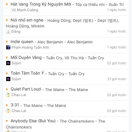
Hát Vang Trong Kỷ Nguyên Mới
- Tốp ca thiếu nhi
- Xuân Trí
Vũ Mạnh Cường
1 ngày trước
Nói nhỏ em nghe
- Hoàng Dũng, Dept (뎁트)
- Dept (뎁트),
Hoàng Dũng, Minkim
Đăng
1 ngày trước
Indie queen
- Alec Benjamin
- Alec Benjamin
Phạm Hoàng Tuấn Anh
1 ngày trước
Mối Duyên Vàng
- Tuấn Cry, Võ Thu Hà
- Tuấn Cry
Sojun
22 giờ trước
Toàn Tâm Toàn Ý
- Tuấn Cry
- Tuấn Cry
Sojun
21 giờ trước
Quiet Part Loud
- The Maine
- The Maine
Chau Lai
20 giờ trước
3:31
- The Maine
- The Maine
Chau Lai
20 giờ trước
Anybody Else (But You)
- The Chainsmokers
- The
Chainsmokers