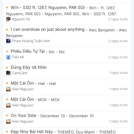
W/n - SSD ft. (267, Nguyenn, PAR SG)
- W/n - ft. (267,
Nguyenn, PAR SG)
- Nguyenn, PAR SG), W/n - SSD ft. (267
Nguyen Vo
2 ngày trước
I can overdose on just about anything
- Alec Benjamin
- Alec
Benjamin
Phạm Hoàng Tuấn Anh
2 ngày trước
Phiêu Diêu Tự Tại
- Nic
- Nic
Tiểu Mi
2 ngày trước
Đứng Đây Và Nhìn
CamCam
1 ngày trước
Một Cái Ôm
- Hali
- Hali
Hien Nguyen
1 ngày trước
Một Cái Ôm
- MCK
- MCK
Hien Nguyen
1 ngày trước
On Your Side
- December 10
- December 10
Hien Nguyen
1 ngày trước
Đẹp Như Bài Hát Này
- THEMÈO, Duy Mạnh
- THEMÈO