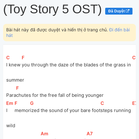
(Toy Story 5 OST)
Đã Duyệt
Bài hát này đã được duyệt và hiển thị ở trang chủ.
Đi đến bài
hát
[
C
]
[
F
]
[
C
]
I knew 
you through the daze of the blades of the grass in 
summer
[
F
]
Para
chutes for the free fall of being younger
[
Em
]
[
F
]
[
G
]
[
C
]
[
E7
I 
memor
ized the sound of your bare foot
steps running 
wild
[
Am
]
[
A7
]