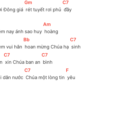
[
Gm
]
[
C7
]
ời Đông giá 
 rét tuyết rơi phủ 
 đầy
[
Am
]
êm nay ánh sao huy 
 hoàng
[
Bb
]
[
C7
]
ềm vui hân 
 hoan mừng Chúa hạ 
 sinh
[
C7
]
[
C7
]
n 
 xin Chúa ban an 
 bình 
[
C7
]
[
F
]
i dân nước 
 Chúa một lòng tin 
 yêu