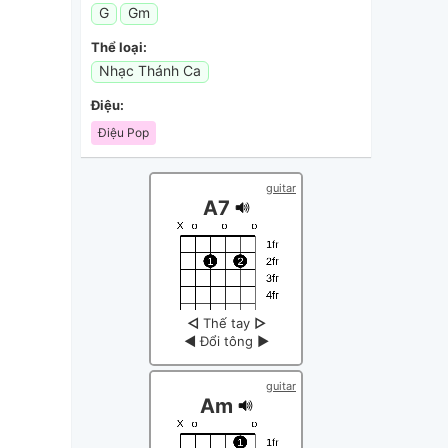
G
Gm
Thể loại:
Nhạc Thánh Ca
Điệu:
Điệu Pop
guitar
A7
◁
Thế tay
▷
◀
Đổi tông
▶
guitar
Am