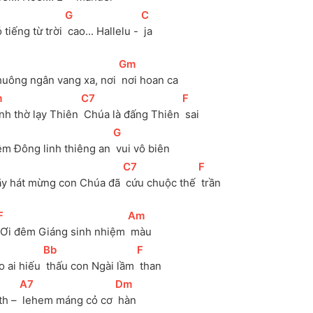
[
G
]
[
C
]
ó tiếng từ trời 
 cao... Hallelu - 
 ja
[
Gm
]
huông ngân vang xa, nơi 
 nơi hoan ca
m
]
[
C7
]
[
F
]
ính thờ lạy Thiên 
 Chúa là đấng Thiên 
 sai
[
G
]
êm Đông linh thiêng an 
 vui vô biên
[
C7
]
[
F
]
ãy hát mừng con Chúa đã 
 cứu chuộc thế 
 trần
[
F
]
[
Am
]
 Ơi đêm Giáng sinh nhiệm 
 màu
[
Bb
]
[
F
]
 ai hiếu 
 thấu con Ngài lầm 
 than
[
A7
]
[
Dm
]
h – 
 lehem máng cỏ cơ 
 hàn