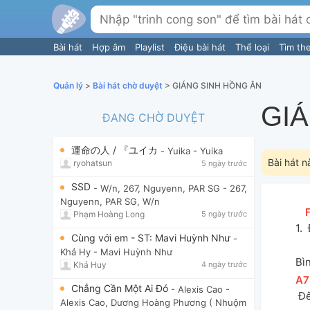
Bài hát
Hợp âm
Playlist
Điệu bài hát
Thể loại
Tìm th
Quản lý
>
Bài hát chờ duyệt
> GIÁNG SINH HỒNG ÂN
GI
ĐANG CHỜ DUYỆT
運命の人 / 『ユイカ
- Yuika
- Yuika
Bài hát n
ryohatsun
5 ngày trước
SSD
- W/n, 267, Nguyenn, PAR SG
- 267,
Nguyenn, PAR SG, W/n
[
Phạm Hoàng Long
5 ngày trước
1. 
Cùng với em - ST: Mavi Huỳnh Như
-
Khả Hy
- Mavi Huỳnh Như
Bì
Khả Huy
4 ngày trước
[
A7
Chẳng Cần Một Ai Đó
- Alexis Cao
-
 Đ
Alexis Cao, Dương Hoàng Phương ( Nhuộm