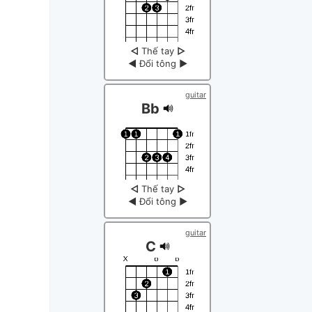
◁
Thế tay
▷
◀
Đổi tông
▶
guitar
Bb
◁
Thế tay
▷
◀
Đổi tông
▶
guitar
C