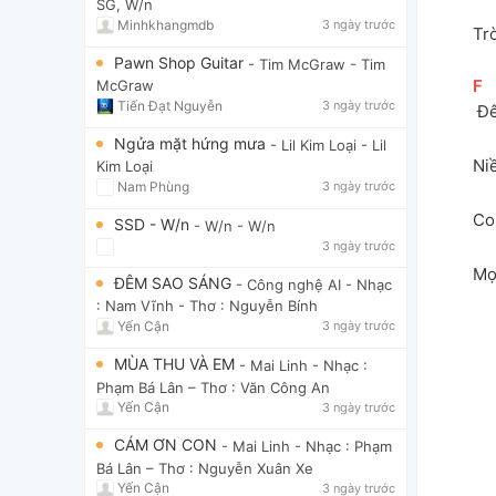
SG, W/n
Minhkhangmdb
3 ngày trước
Tr
Pawn Shop Guitar
- Tim McGraw
- Tim
[
F
]
McGraw
Tiến Đạt Nguyễn
3 ngày trước
 Đ
Ngửa mặt hứng mưa
- Lil Kim Loại
- Lil
Ni
Kim Loại
Nam Phùng
3 ngày trước
Co
SSD - W/n
- W/n
- W/n
3 ngày trước
Mọ
ĐÊM SAO SÁNG
- Công nghệ AI
- Nhạc
: Nam Vĩnh - Thơ : Nguyễn Bính
Yến Cận
3 ngày trước
MÙA THU VÀ EM
- Mai Linh
- Nhạc :
Phạm Bá Lân – Thơ : Văn Công An
Yến Cận
3 ngày trước
CÁM ƠN CON
- Mai Linh
- Nhạc : Phạm
Bá Lân – Thơ : Nguyễn Xuân Xe
Yến Cận
3 ngày trước