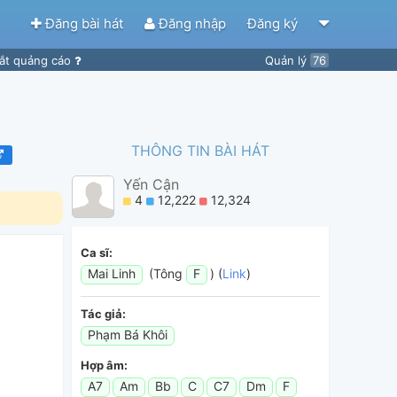
Đăng bài hát
Đăng nhập
Đăng ký
ắt quảng cáo
Quản lý
76
THÔNG TIN BÀI HÁT
Yến Cận
4
12,222
12,324
Ca sĩ:
Mai Linh
(Tông
F
) (
Link
)
Tác giả:
Phạm Bá Khôi
Hợp âm:
A7
Am
Bb
C
C7
Dm
F