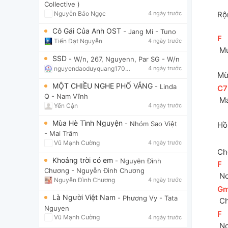
Collective )
Rộ
Nguyễn Bảo Ngọc
4 ngày trước
Cô Gái Của Anh OST
- Jang Mi
- Tuno
[
F
]
Tiến Đạt Nguyễn
4 ngày trước
 M
SSD
- W/n, 267, Nguyenn, Par SG
- W/n
nguyendaoduyquang17021
4 ngày trước
Mừ
MỘT CHIỀU NGHE PHỐ VẮNG
- Linda
[
C7
Q
- Nam Vĩnh
 M
Yến Cận
4 ngày trước
Mùa Hè Tình Nguyện
- Nhóm Sao Việt
Hồ
- Mai Trâm
Vũ Mạnh Cường
4 ngày trước
Ch
Khoảng trời có em
- Nguyễn Đình
[
F
]
Chương
- Nguyễn Đình Chương
 N
Nguyễn Đình Chương
4 ngày trước
[
G
Là Người Việt Nam
- Phương Vy
- Tata
 C
Nguyen
[
F
]
Vũ Mạnh Cường
4 ngày trước
 N