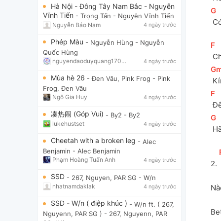
Hà Nội - Đông Tây Nam Bắc - Nguyễn
[
G
]
Vĩnh Tiến
- Trọng Tấn
- Nguyễn Vĩnh Tiến
 C
Nguyễn Bảo Nam
4 ngày trước
Phép Màu
- Nguyễn Hùng
- Nguyễn
[
F
]
Quốc Hùng
 C
nguyendaoduyquang17021
4 ngày trước
[
G
Mùa hè 26
- Đen Vâu, Pink Frog
- Pink
 K
Frog, Đen Vâu
[
F
]
Ngô Gia Huy
4 ngày trước
 Đ
凑热闹 (Góp Vui)
- By2
- By2
[
G
]
lukehustset
4 ngày trước
 H
Cheetah with a broken leg
- Alec
Benjamin
- Alec Benjamin
Phạm Hoàng Tuấn Anh
4 ngày trước
2. 
SSD
- 267, Nguyen, PAR SG
- W/n
nhatnamdaklak
4 ngày trước
Nào
SSD - W/n ( điệp khúc )
- W/n ft. ( 267,
Bet
Nguyenn, PAR SG )
- 267, Nguyenn, PAR