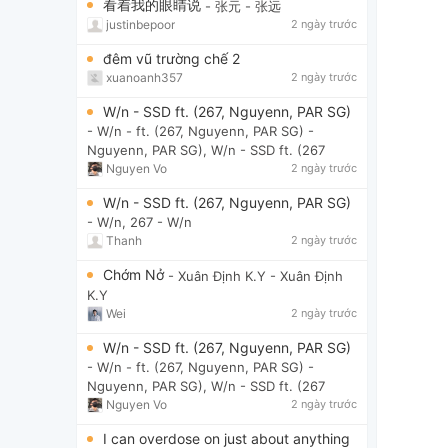
看着我的眼睛说
- 张元
- 张远
justinbepoor
2 ngày trước
đêm vũ trường chế 2
xuanoanh357
2 ngày trước
W/n - SSD ft. (267, Nguyenn, PAR SG)
- W/n - ft. (267, Nguyenn, PAR SG)
-
Nguyenn, PAR SG), W/n - SSD ft. (267
Nguyen Vo
2 ngày trước
W/n - SSD ft. (267, Nguyenn, PAR SG)
- W/n, 267
- W/n
Thanh
2 ngày trước
Chớm Nở
- Xuân Định K.Y
- Xuân Định
K.Y
Wei
2 ngày trước
W/n - SSD ft. (267, Nguyenn, PAR SG)
- W/n - ft. (267, Nguyenn, PAR SG)
-
Nguyenn, PAR SG), W/n - SSD ft. (267
Nguyen Vo
2 ngày trước
I can overdose on just about anything