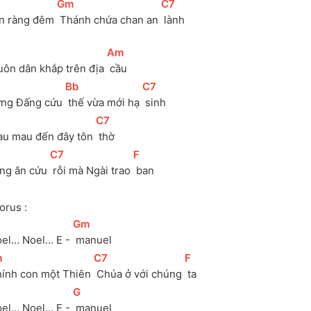
[
Gm
]
[
C7
]
n ràng đêm 
 Thánh chứa chan an 
 lành
[
Am
]
uôn dân khắp trên địa 
 cầu
[
Bb
]
[
C7
]
ng Đấng cứu 
 thế vừa mới hạ 
 sinh
]
[
C7
]
au mau đến đây tôn 
 thờ
[
C7
]
[
F
]
ng ân cứu 
 rỗi mà Ngài trao 
 ban
orus :
[
Gm
]
oel… Noel… E - 
 manuel
m
]
[
C7
]
[
F
]
hính con một Thiên 
 Chúa ở với chúng 
 ta
[
G
]
oel… Noel… E - 
 manuel