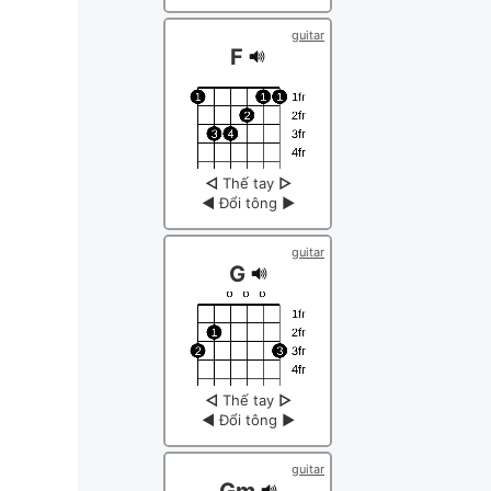
guitar
F
◁
Thế tay
▷
◀
Đổi tông
▶
guitar
G
◁
Thế tay
▷
◀
Đổi tông
▶
guitar
Gm