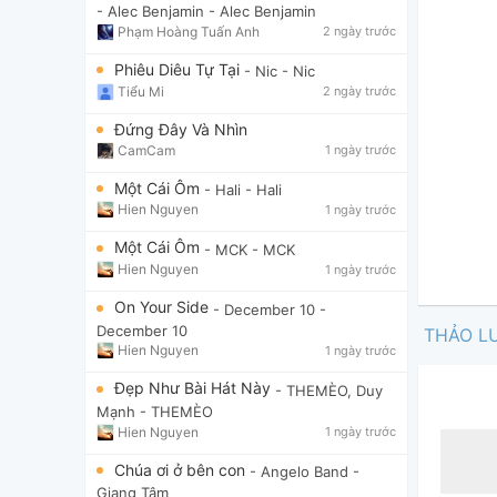
- Alec Benjamin
- Alec Benjamin
Phạm Hoàng Tuấn Anh
2 ngày trước
Phiêu Diêu Tự Tại
- Nic
- Nic
Tiểu Mi
2 ngày trước
Đứng Đây Và Nhìn
CamCam
1 ngày trước
Một Cái Ôm
- Hali
- Hali
Hien Nguyen
1 ngày trước
Một Cái Ôm
- MCK
- MCK
Hien Nguyen
1 ngày trước
On Your Side
- December 10
-
December 10
THẢO L
Hien Nguyen
1 ngày trước
Đẹp Như Bài Hát Này
- THEMÈO, Duy
Mạnh
- THEMÈO
Hien Nguyen
1 ngày trước
Chúa ơi ở bên con
- Angelo Band
-
Giang Tâm