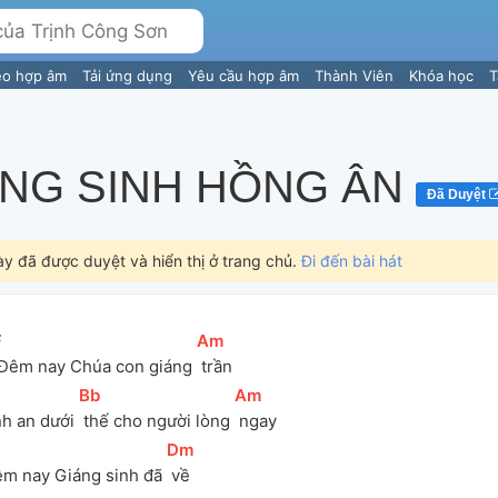
eo hợp âm
Tải ứng dụng
Yêu cầu hợp âm
Thành Viên
Khóa học
T
ÁNG SINH HỒNG ÂN
Đã Duyệt
ày đã được duyệt và hiển thị ở trang chủ.
Đi đến bài hát
F
]
[
Am
]
 Đêm nay Chúa con giáng 
 trần
[
Bb
]
[
Am
]
nh an dưới 
 thế cho người lòng 
 ngay
]
[
Dm
]
êm nay Giáng sinh đã 
 về