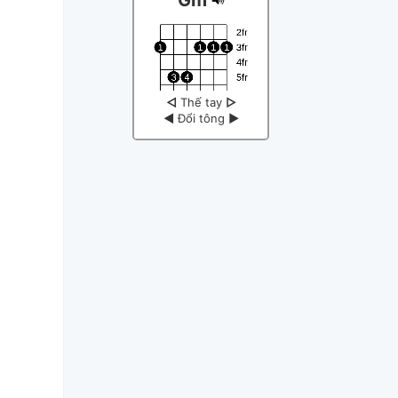
◁
Thế tay
▷
◀
Đổi tông
▶