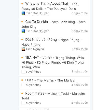
Whatcha Think About That
- The
Pussycat Dolls
- The Pussycat Dolls
Tiến Đạt Nguyễn
3 ngày trước
Get To Drinkin
- Zach John King
- Zach
John King
Tiến Đạt Nguyễn
2 ngày trước
Dắt Nhau Lên Rừng
- Ngọc Phụng
-
Ngọc Phụng
Hien Nguyen
2 ngày trước
1BAIHAT
- Vũ Đinh Trọng Thắng, Wala,
Kế Phúc
- Kế Phúc, Ringo, Vũ Đinh Trọng
Thắng, Wala
suytinhboy
2 ngày trước
Hush
- The Marías
- The Marías
suytinhboy
2 ngày trước
Roommates
- Malcolm Todd
- Malcolm
Todd
suytinhboy
2 ngày trước