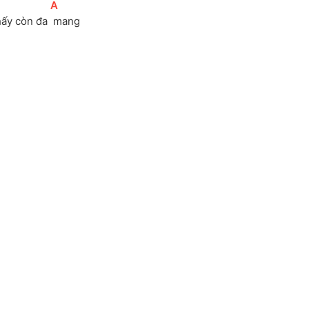
]
[
A
]
hấy còn đa 
 mang