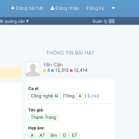
Đăng bài hát
Đăng nhập
Đăng ký
ắt quảng cáo
Quản lý
53
THÔNG TIN BÀI HÁT
Yến Cận
4
12,312
12,414
Ca sĩ:
Công nghệ AI
(Tông
A
) (
Link
)
Tác giả:
Thanh Trang
Hợp âm:
A
A7
Bm
D
E7