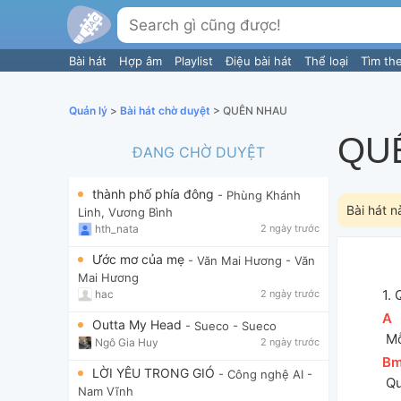
Bài hát
Hợp âm
Playlist
Điệu bài hát
Thể loại
Tìm th
Quản lý
>
Bài hát chờ duyệt
> QUÊN NHAU
QU
ĐANG CHỜ DUYỆT
thành phố phía đông
- Phùng Khánh
Bài hát n
Linh, Vương Bình
hth_nata
2 ngày trước
Ước mơ của mẹ
- Văn Mai Hương
- Văn
Mai Hương
1. 
hac
2 ngày trước
[
A
]
Outta My Head
- Sueco
- Sueco
 M
Ngô Gia Huy
2 ngày trước
[
B
LỜI YÊU TRONG GIÓ
- Công nghệ AI
-
 Q
Nam Vĩnh