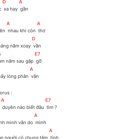
[
D
]
[
A
]
c 
 xa hay 
 gần
[
A
]
[
A
]
ên 
 nhau khi còn 
 thơ
]
[
D
]
háng năm xoay 
 vần
m
]
[
E7
]
ăm năm sau gặp 
 gỡ
]
[
A
]
hấy lòng phân 
 vân
orus :
[
A
]
[
E7
]
 
 duyên nào biết đâu 
 tìm ?
[
A
]
inh minh vẫn do 
 mình
[
A
]
ặp người có chung tâm 
 tình