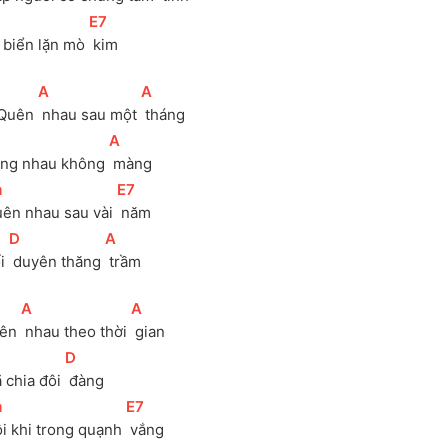
[
E7
]
à biển lặn mò 
 kim
[
A
]
[
A
]
 Quên 
 nhau sau một 
 tháng
[
A
]
ắng nhau không 
 màng
m
]
[
E7
]
uên nhau sau vài 
 năm
[
D
]
[
A
]
i 
 duyên thăng 
 trầm
[
A
]
[
A
]
ên 
 nhau theo thời 
 gian
]
[
D
]
ã chia đôi 
 đàng
m
]
[
E7
]
ôi khi trong quạnh 
 vắng