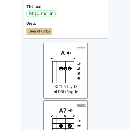
Thể loại:
Nhạc Trữ Tình
Điệu:
Điệu Rhumba
guitar
A
◁
Thế tay
▷
◀
Đổi tông
▶
guitar
A7