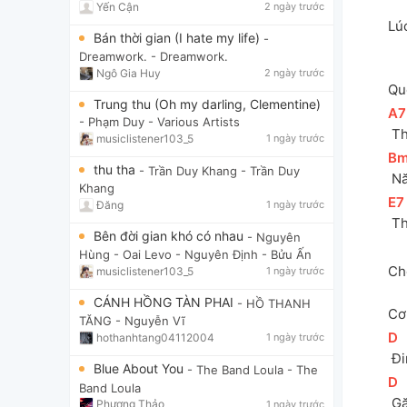
Yến Cận
2 ngày trước
Lú
Bán thời gian (I hate my life)
-
Dreamwork.
- Dreamwork.
Ngô Gia Huy
2 ngày trước
Qu
Trung thu (Oh my darling, Clementine)
[
A7
- Phạm Duy
- Various Artists
 T
musiclistener103_5
1 ngày trước
[
B
thu tha
- Trần Duy Khang
- Trần Duy
 N
Khang
[
E7
Đăng
1 ngày trước
 T
Bên đời gian khó có nhau
- Nguyên
Hùng - Oai Levo
- Nguyên Định - Bửu Ấn
Ch
musiclistener103_5
1 ngày trước
CÁNH HỒNG TÀN PHAI
- HỒ THANH
Cơ
TĂNG
- Nguyễn Vĩ
[
D
]
hothanhtang04112004
1 ngày trước
 Đ
Blue About You
- The Band Loula
- The
[
D
]
Band Loula
 G
Phương Thảo
1 ngày trước