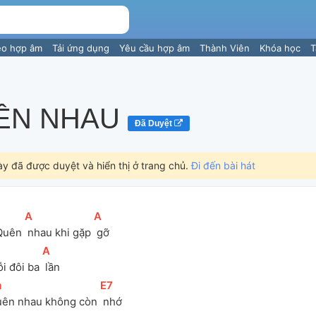
eo hợp âm
Tải ứng dụng
Yêu cầu hợp âm
Thành Viên
Khóa học
T
ÊN NHAU
Đã Duyệt
ày đã được duyệt và hiển thị ở trang chủ.
Đi đến bài hát
[
A
]
[
A
]
Quên 
 nhau khi gặp 
 gỡ
[
A
]
ỗi đôi ba 
 lần
m
]
[
E7
]
uên nhau không còn 
 nhớ