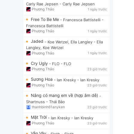
Carly Rae Jepsen
- Carly Rae Jepsen
Phương Thảo
1 ngày trước
Free To Be Me
- Francesca Battistelli
-
Francesca Battistelli
Phương Thảo
1 ngày trước
Jaded
- Koe Wetzel, Ella Langley
- Ella
Langley, Koe Wetzel
Phương Thảo
1 ngày trước
Cry Ugly
- FLO
- FLO
Phương Thảo
23 giờ trước
Sương Hoa
- Ian Kresky
- Ian Kresky
Phương Thảo
23 giờ trước
Nắng có mang em về (hợp âm dễ)
-
Shartnuss
- Thái Bảo
thanhbinh61anyken
23 giờ trước
Mặt Trời
- Ian Kresky
- Ian Kresky
Phương Thảo
23 giờ trước
Vẫn Vậy
- Sloth
- Sloth