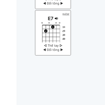
◀
Đổi tông
▶
guitar
E7
◁
Thế tay
▷
◀
Đổi tông
▶