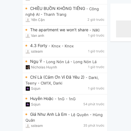
CHIỀU BUỒN KHÔNG TIẾNG
- Công
nghệ AI
- Thanh Trang
Yến Cận
2 giờ trước
The apartment we won't share
- NIKI
Van anh
1 giờ trước
4.3 Forty
- Knox
- Knox
ssteam
1 giờ trước
Ngụ Ý
- Long Nón Lá
- Long Nón Lá
Nicholas Huynh
1 giờ trước
Chỉ Là (Cảm Ơn Vì Đã Yêu 2)
- Darki,
Teeny
- CM1X, Darki
Sojun
1 giờ trước
Huyễn Hoặc
- 1nG
- 1nG
Sojun
54 phút trước
Giá Như Anh Là Em
- Lệ Quyên
- Hùng
Quân
ssteam
35 phút trước