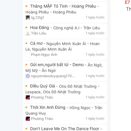
[
E7
Thằng MẬP Tỏ Tình - Hoàng Phiêu
-
 T
Hoàng Phiêu
- Hoàng Phiêu
tg_12tg1
1 ngày trước
Hoa Đăng
- Công nghệ A.I
- Trần Liêu
Trần Liêu
1 ngày trước
Cá mơ
- Nguyễn Minh Xuân Ái
- Hoan
Le, Nguyễn Minh Xuân Ái
Phạm Ngọc Ánh
1 ngày trước
Gửi em,người bất tử - Demo
- Ân Ngờ,
Mỹ Mỹ
- Ân Ngờ
nguyendaoduyquang17021
1 ngày trước
Điều Quý Giá
- Otis Đỗ Nhật Trường
-
Lespace, Otis Đỗ Nhật Trường
Phương Thảo
1 ngày trước
Thôi Xin Anh Đừng
- Hồng Ngọc
- Trần
Quang Huy
Phương Thảo
1 ngày trước
Don’t Leave Me On The Dance Floor
-