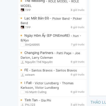
The Wedding
- ROLE MODEL
- ROLE
MODEL
TPP
8 giờ trước
Lạc Mất Bản Đồ
- Picker Band
- Picker
Band
TPP
8 giờ trước
Ngày Hôm Ấy (EP ONEmoRE)
- hun
-
B/Kyo
XHQA8995
7 giờ trước
Changing Partners
- Patti Page
- Joe
Darion, Larry Coleman
Nguyễn Thế Nguyên
6 giờ trước
FE
- Santos Bravos
- Santos Bravos
ssteam
6 giờ trước
I Fall
- Victor Lundberg
- Thomas
Karlsson, Victor Lundberg
Vũ Mạnh Cường
6 giờ trước
Tình Tan
- Gia Phi
THẢO L
Phi_123
5 giờ trước