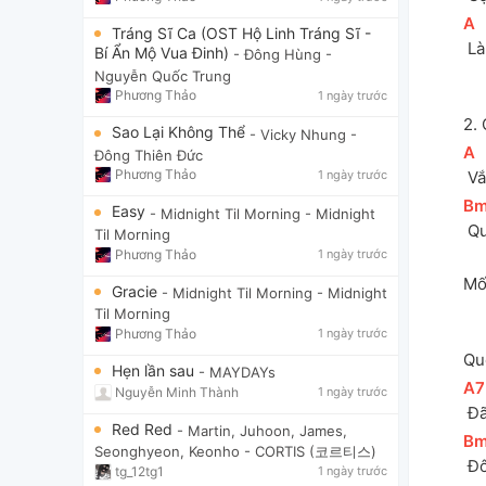
[
A
]
Tráng Sĩ Ca (OST Hộ Linh Tráng Sĩ -
 L
Bí Ẩn Mộ Vua Đinh)
- Đông Hùng
-
Nguyễn Quốc Trung
Phương Thảo
1 ngày trước
2.
Sao Lại Không Thể
- Vicky Nhung
-
[
A
]
Đông Thiên Đức
Phương Thảo
1 ngày trước
 V
[
B
Easy
- Midnight Til Morning
- Midnight
 Q
Til Morning
Phương Thảo
1 ngày trước
Mố
Gracie
- Midnight Til Morning
- Midnight
Til Morning
Phương Thảo
1 ngày trước
Qu
Hẹn lần sau
- MAYDAYs
[
A7
Nguyễn Minh Thành
1 ngày trước
 Đ
Red Red
- Martin, Juhoon, James,
[
B
Seonghyeon, Keonho
- CORTIS (코르티스)
 Đ
tg_12tg1
1 ngày trước