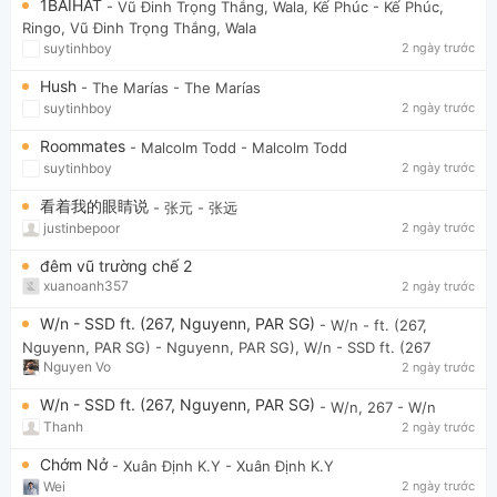
1BAIHAT
- Vũ Đinh Trọng Thắng, Wala, Kế Phúc
- Kế Phúc,
Ringo, Vũ Đinh Trọng Thắng, Wala
suytinhboy
2 ngày trước
Hush
- The Marías
- The Marías
suytinhboy
2 ngày trước
Roommates
- Malcolm Todd
- Malcolm Todd
suytinhboy
2 ngày trước
看着我的眼睛说
- 张元
- 张远
justinbepoor
2 ngày trước
đêm vũ trường chế 2
xuanoanh357
2 ngày trước
W/n - SSD ft. (267, Nguyenn, PAR SG)
- W/n - ft. (267,
Nguyenn, PAR SG)
- Nguyenn, PAR SG), W/n - SSD ft. (267
Nguyen Vo
2 ngày trước
W/n - SSD ft. (267, Nguyenn, PAR SG)
- W/n, 267
- W/n
Thanh
2 ngày trước
Chớm Nở
- Xuân Định K.Y
- Xuân Định K.Y
Wei
2 ngày trước