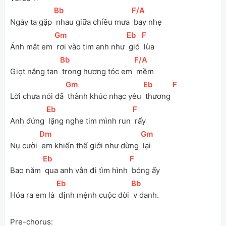
[
Bb
]
[
F/A
]
Ngày ta gặp 
 nhau giữa chiều mưa 
 bay nhẹ
[
Gm
]
[
Eb
]
[
F
]
Ánh mắt em 
 rơi vào tim anh như 
 gió 
 lùa
[
Bb
]
[
F/A
]
Giọt nắng tan 
 trong hương tóc em 
 mềm
[
Gm
]
[
Eb
]
[
F
]
Lời chưa nói đã 
 thành khúc nhạc yêu 
 thương 
[
Eb
]
[
F
]
Anh đứng 
 lặng nghe tim mình run 
 rẩy
[
Dm
]
[
Gm
]
Nụ cười 
 em khiến thế giới như dừng 
 lại
[
Eb
]
[
F
]
Bao năm 
 qua anh vẫn đi tìm hình 
 bóng ấy
[
Eb
]
[
Bb
]
Hóa ra em là 
 định mệnh cuộc đời 
 v danh.
Pre-chorus: