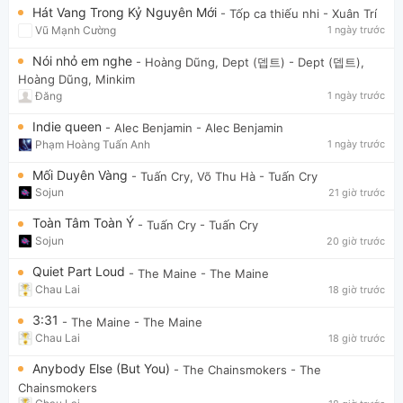
Hát Vang Trong Kỷ Nguyên Mới
- Tốp ca thiếu nhi
- Xuân Trí
Vũ Mạnh Cường
1 ngày trước
Nói nhỏ em nghe
- Hoàng Dũng, Dept (뎁트)
- Dept (뎁트),
Hoàng Dũng, Minkim
Đăng
1 ngày trước
Indie queen
- Alec Benjamin
- Alec Benjamin
Phạm Hoàng Tuấn Anh
1 ngày trước
Mối Duyên Vàng
- Tuấn Cry, Võ Thu Hà
- Tuấn Cry
Sojun
21 giờ trước
Toàn Tâm Toàn Ý
- Tuấn Cry
- Tuấn Cry
Sojun
20 giờ trước
Quiet Part Loud
- The Maine
- The Maine
Chau Lai
18 giờ trước
3:31
- The Maine
- The Maine
Chau Lai
18 giờ trước
Anybody Else (But You)
- The Chainsmokers
- The
Chainsmokers