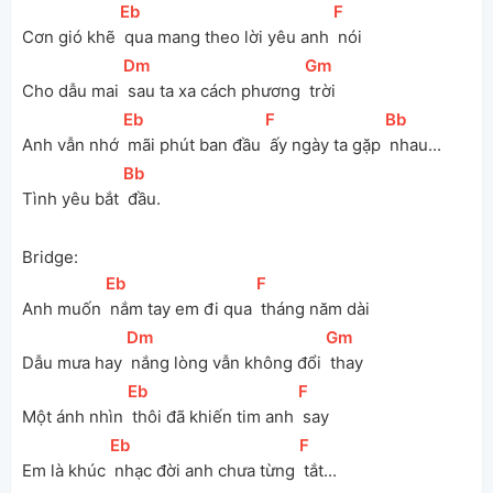
[
Eb
]
[
F
]
Cơn gió khẽ 
 qua mang theo lời yêu anh 
 nói
[
Dm
]
[
Gm
]
Cho dẫu mai 
 sau ta xa cách phương 
 trời
[
Eb
]
[
F
]
[
Bb
]
Anh vẫn nhớ 
 mãi phút ban đầu 
 ấy ngày ta gặp 
 nhau...
[
Bb
]
Tình yêu bắt 
 đầu.
Bridge:
[
Eb
]
[
F
]
Anh muốn 
 nắm tay em đi qua 
 tháng năm dài
[
Dm
]
[
Gm
]
Dẫu mưa hay 
 nắng lòng vẫn không đổi 
 thay 
[
Eb
]
[
F
]
Một ánh nhìn 
 thôi đã khiến tim anh 
 say
[
Eb
]
[
F
]
Em là khúc 
 nhạc đời anh chưa từng 
 tắt...