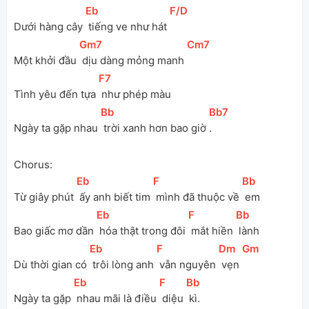
[
Eb
]
[
F/D
]
Dưới hàng cây 
 tiếng ve như hát 
[
Gm7
]
[
Cm7
]
Một khởi đầu 
 dịu dàng mỏng manh 
[
F7
]
Tình yêu đến tựa 
 như phép màu
[
Bb
]
[
Bb7
]
Ngày ta gặp nhau 
 trời xanh hơn bao giờ 
.
Chorus:
[
Eb
]
[
F
]
[
Bb
]
Từ giây phút 
 ấy anh biết tim 
 mình đã thuộc về 
 em
[
Eb
]
[
F
]
[
Bb
]
Bao giấc mơ dần 
 hóa thật trong đôi 
 mắt hiền 
 lành
[
Eb
]
[
F
]
[
Dm
]
[
Gm
]
Dù thời gian có 
 trôi lòng anh 
 vẫn nguyên 
 vẹn 
[
Eb
]
[
F
]
[
Bb
]
Ngày ta gặp 
 nhau mãi là điều 
 diệu 
 kì.