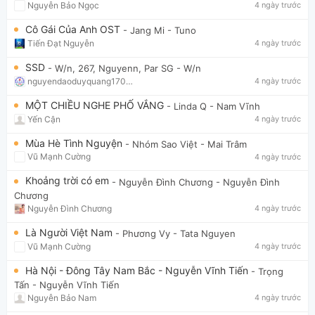
Nguyễn Bảo Ngọc
4 ngày trước
Cô Gái Của Anh OST
- Jang Mi
- Tuno
Tiến Đạt Nguyễn
4 ngày trước
SSD
- W/n, 267, Nguyenn, Par SG
- W/n
nguyendaoduyquang17021
4 ngày trước
MỘT CHIỀU NGHE PHỐ VẮNG
- Linda Q
- Nam Vĩnh
Yến Cận
4 ngày trước
Mùa Hè Tình Nguyện
- Nhóm Sao Việt
- Mai Trâm
Vũ Mạnh Cường
4 ngày trước
Khoảng trời có em
- Nguyễn Đình Chương
- Nguyễn Đình
Chương
Nguyễn Đình Chương
4 ngày trước
Là Người Việt Nam
- Phương Vy
- Tata Nguyen
Vũ Mạnh Cường
4 ngày trước
Hà Nội - Đông Tây Nam Bắc - Nguyễn Vĩnh Tiến
- Trọng
Tấn
- Nguyễn Vĩnh Tiến
Nguyễn Bảo Nam
4 ngày trước