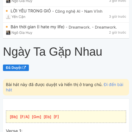
Ngô Gia Huy
3 giờ trước
LỜI YÊU TRONG GIÓ
- Công nghệ AI
- Nam Vĩnh
Yến Cận
3 giờ trước
Bán thời gian (I hate my life)
- Dreamwork.
- Dreamwork.
Ngô Gia Huy
2 giờ trước
Ngày Ta Gặp Nhau
Đã Duyệt
Bài hát này đã được duyệt và hiển thị ở trang chủ.
Đi đến bài
hát
[
Bb
]
[
F/A
]
[
Gm
]
[
Eb
]
[
F
]
Verse 1: