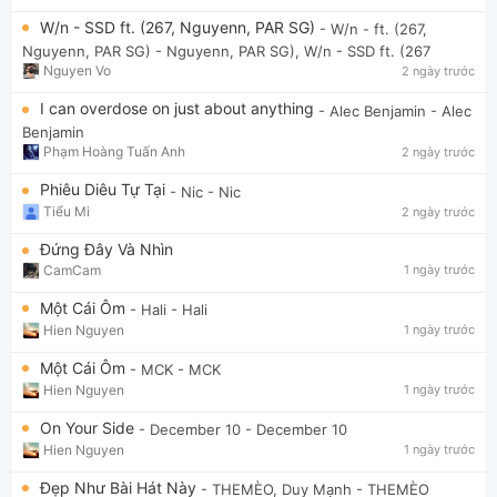
W/n - SSD ft. (267, Nguyenn, PAR SG)
- W/n - ft. (267,
Nguyenn, PAR SG)
- Nguyenn, PAR SG), W/n - SSD ft. (267
Nguyen Vo
2 ngày trước
I can overdose on just about anything
- Alec Benjamin
- Alec
Benjamin
Phạm Hoàng Tuấn Anh
2 ngày trước
Phiêu Diêu Tự Tại
- Nic
- Nic
Tiểu Mi
2 ngày trước
Đứng Đây Và Nhìn
CamCam
1 ngày trước
Một Cái Ôm
- Hali
- Hali
Hien Nguyen
1 ngày trước
Một Cái Ôm
- MCK
- MCK
Hien Nguyen
1 ngày trước
On Your Side
- December 10
- December 10
Hien Nguyen
1 ngày trước
Đẹp Như Bài Hát Này
- THEMÈO, Duy Mạnh
- THEMÈO