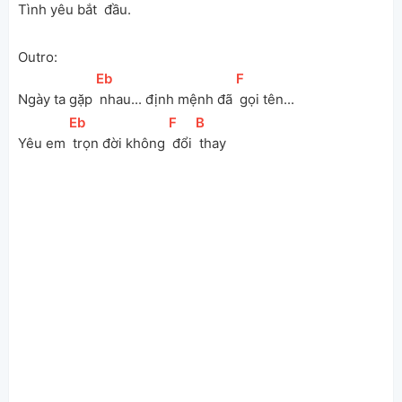
Tình yêu bắt 
 đầu.
Outro:
[
Eb
]
[
F
]
Ngày ta gặp 
 nhau... định mệnh đã 
 gọi tên...
[
Eb
]
[
F
]
[
B
]
Yêu em 
 trọn đời không 
 đổi 
 thay