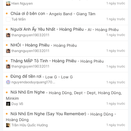
Hien Nguyen
1 ngày trước
Chúa ơi ở bên con
- Angelo Band
- Giang Tâm
Tuệ Mẫn
1 ngày trước
Người Anh Ấy Yêu Nhất - Hoàng Phiêu
- AI
- Hoàng Phiêu
thangnguyen19032011
1 ngày trước
NHÓI - Hoàng Phiêu
- Hoàng Phiêu
thangnguyen19032011
1 ngày trước
Thằng MẬP Tỏ Tình - Hoàng Phiêu
- Hoàng Phiêu
thangnguyen19032011
1 ngày trước
Đừng để tiền rơi
- Low G
- Low G
nguyendaoduyquang17021
1 ngày trước
Nói Nhỏ Em Nghe
- Hoàng Dũng, Dept
- Dept, Hoàng Dũng,
Minkim
Duy Võ
1 ngày trước
Nói Nhỏ Em Nghe (Say You Remember)
- Hoàng Dũng
-
Hoàng Dũng
Trần Hữu Quốc Hướng
1 ngày trước