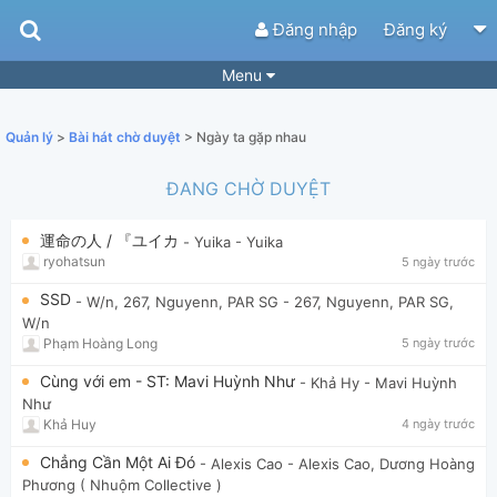
Đăng nhập
Đăng ký
Menu
Bài hát
Guitar Tabs
Quản lý
>
Bài hát chờ duyệt
> Ngày ta gặp nhau
Playlist
Hợp âm
ĐANG CHỜ DUYỆT
Điệu bài hát
Thể loại
運命の人 / 『ユイカ
- Yuika
- Yuika
Tìm theo hợp âm
Tải ứng dụng
ryohatsun
5 ngày trước
Yêu cầu hợp âm
Thành Viên
SSD
- W/n, 267, Nguyenn, PAR SG
- 267, Nguyenn, PAR SG,
W/n
Khóa học
Quản lý
74
Phạm Hoàng Long
5 ngày trước
Tắt quảng cáo
Cùng với em - ST: Mavi Huỳnh Như
- Khả Hy
- Mavi Huỳnh
Như
Khả Huy
4 ngày trước
Chẳng Cần Một Ai Đó
- Alexis Cao
- Alexis Cao, Dương Hoàng
Phương ( Nhuộm Collective )