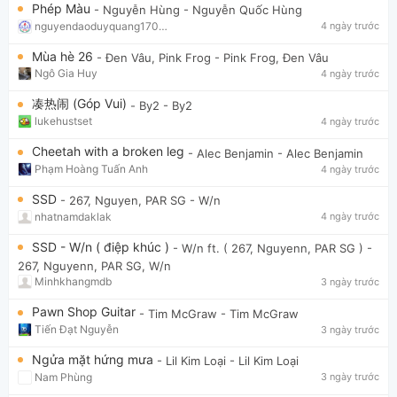
Phép Màu
- Nguyễn Hùng
- Nguyễn Quốc Hùng
nguyendaoduyquang17021
4 ngày trước
Mùa hè 26
- Đen Vâu, Pink Frog
- Pink Frog, Đen Vâu
Ngô Gia Huy
4 ngày trước
凑热闹 (Góp Vui)
- By2
- By2
lukehustset
4 ngày trước
Cheetah with a broken leg
- Alec Benjamin
- Alec Benjamin
Phạm Hoàng Tuấn Anh
4 ngày trước
SSD
- 267, Nguyen, PAR SG
- W/n
nhatnamdaklak
4 ngày trước
SSD - W/n ( điệp khúc )
- W/n ft. ( 267, Nguyenn, PAR SG )
-
267, Nguyenn, PAR SG, W/n
Minhkhangmdb
3 ngày trước
Pawn Shop Guitar
- Tim McGraw
- Tim McGraw
Tiến Đạt Nguyễn
3 ngày trước
Ngửa mặt hứng mưa
- Lil Kim Loại
- Lil Kim Loại
Nam Phùng
3 ngày trước