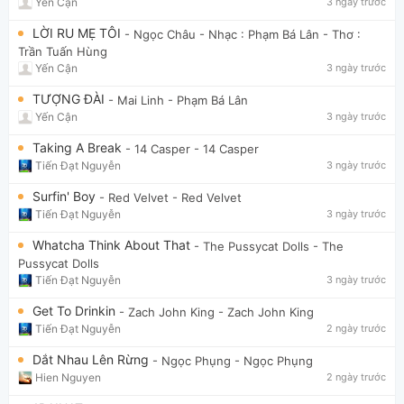
Yến Cận
3 ngày trước
LỜI RU MẸ TÔI
- Ngọc Châu
- Nhạc : Phạm Bá Lân - Thơ :
Trần Tuấn Hùng
Yến Cận
3 ngày trước
TƯỢNG ĐÀI
- Mai Linh
- Phạm Bá Lân
Yến Cận
3 ngày trước
Taking A Break
- 14 Casper
- 14 Casper
Tiến Đạt Nguyễn
3 ngày trước
Surfin' Boy
- Red Velvet
- Red Velvet
Tiến Đạt Nguyễn
3 ngày trước
Whatcha Think About That
- The Pussycat Dolls
- The
Pussycat Dolls
Tiến Đạt Nguyễn
3 ngày trước
Get To Drinkin
- Zach John King
- Zach John King
Tiến Đạt Nguyễn
2 ngày trước
Dắt Nhau Lên Rừng
- Ngọc Phụng
- Ngọc Phụng
Hien Nguyen
2 ngày trước