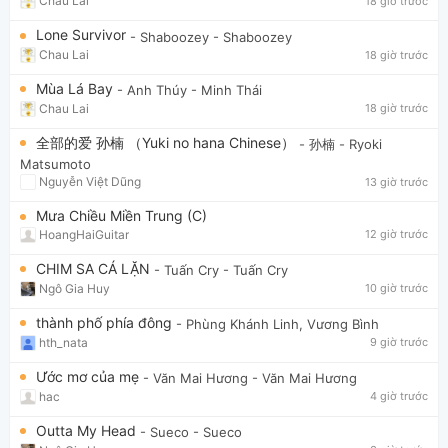
Chau Lai
18 giờ trước
Lone Survivor
- Shaboozey
- Shaboozey
Chau Lai
18 giờ trước
Mùa Lá Bay
- Anh Thúy
- Minh Thái
Chau Lai
18 giờ trước
全部的爱 孙楠 （Yuki no hana Chinese）
- 孙楠
- Ryoki
Matsumoto
Nguyễn Việt Dũng
13 giờ trước
Mưa Chiều Miền Trung (C)
HoangHaiGuitar
12 giờ trước
CHIM SA CÁ LẶN
- Tuấn Cry
- Tuấn Cry
Ngô Gia Huy
10 giờ trước
thành phố phía đông
- Phùng Khánh Linh, Vương Bình
hth_nata
9 giờ trước
Ước mơ của mẹ
- Văn Mai Hương
- Văn Mai Hương
hac
4 giờ trước
Outta My Head
- Sueco
- Sueco