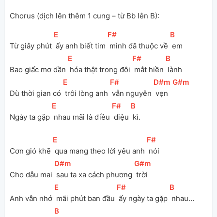
Chorus (dịch lên thêm 1 cung – từ Bb lên B):
[
E
]
[
F#
]
[
B
]
Từ giây phút 
 ấy anh biết tim 
 mình đã thuộc về 
 em
[
E
]
[
F#
]
[
B
]
Bao giấc mơ dần 
 hóa thật trong đôi 
 mắt hiền 
 lành
[
E
]
[
F#
]
[
D#m
]
[
G#m
]
Dù thời gian có 
 trôi lòng anh 
 vẫn nguyên 
 vẹn 
[
E
]
[
F#
]
[
B
]
Ngày ta gặp 
 nhau mãi là điều 
 diệu 
 kì.
[
E
]
[
F#
]
Cơn gió khẽ 
 qua mang theo lời yêu anh 
 nói
[
D#m
]
[
G#m
]
Cho dẫu mai 
 sau ta xa cách phương 
 trời
[
E
]
[
F#
]
[
B
]
Anh vẫn nhớ 
 mãi phút ban đầu 
 ấy ngày ta gặp 
 nhau…
[
B
]