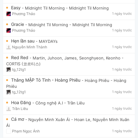
Easy
- Midnight Til Morning
- Midnight Til Morning
Phương Thảo
1 ngày trước
Gracie
- Midnight Til Morning
- Midnight Til Morning
Phương Thảo
1 ngày trước
Hẹn lần sau
- MAYDAYs
Nguyễn Minh Thành
1 ngày trước
Red Red
- Martin, Juhoon, James, Seonghyeon, Keonho
-
CORTIS (코르티스)
tg_12tg1
1 ngày trước
Thằng MẬP Tỏ Tình - Hoàng Phiêu
- Hoàng Phiêu
- Hoàng
Phiêu
tg_12tg1
1 ngày trước
Hoa Đăng
- Công nghệ A.I
- Trần Liêu
Trần Liêu
1 ngày trước
Cá mơ
- Nguyễn Minh Xuân Ái
- Hoan Le, Nguyễn Minh Xuân
Ái
Phạm Ngọc Ánh
1 ngày trước