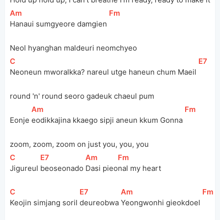
[
Am
]
[
Fm
]
Hanaui sumgyeore damgien 
Neol hyanghan maldeuri neomchyeo
[
C
]
[
E7
]
Neoneun mworalkka? nareul utge haneun chum Maeil 
round 'n' round seoro gadeuk chaeul pum
[
Am
]
[
Fm
]
Eonje 
eodikkajina kkaego sipji aneun kkum Gonna 
zoom, zoom, zoom on just you, you, you
[
C
]
[
E7
]
[
Am
]
[
Fm
]
Jigureul 
beoseonado 
Dasi pieo
nal my heart
[
C
]
[
E7
]
[
Am
]
[
Fm
]
Keojin simjang soril 
deureobwa 
Yeongwonhi gieokdoel 