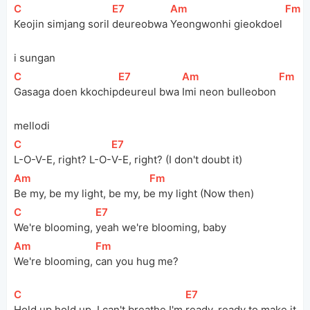
[
C
]
[
E7
]
[
Am
]
[
Fm
]
Keojin simjang soril 
deureobwa 
Yeongwonhi gieokdoel 
i sungan
[
C
]
[
E7
]
[
Am
]
[
Fm
]
Gasaga doen kkochip
deureul bwa 
Imi neon bulleobon 
mellodi
[
C
]
[
E7
]
L-O-V-E, right? L-O-
V-E, right? (I don't doubt it)
[
Am
]
[
Fm
]
Be my, be my light, be my, b
e my light (Now then)
[
C
]
[
E7
]
We're blooming, 
yeah we're blooming, baby
[
Am
]
[
Fm
]
We're blooming, 
can you hug me?
[
C
]
[
E7
]
Hold up hold up, I can't breathe I'm 
ready, ready to make it