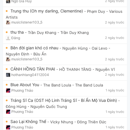
Ngô Gia Huy
2 ngày trước
Trung thu (Oh my darling, Clementine)
- Phạm Duy
- Various
Artists
musiclistener103_5
2 ngày trước
thu tha
- Trần Duy Khang
- Trần Duy Khang
Đăng
2 ngày trước
Bên đời gian khó có nhau
- Nguyên Hùng - Oai Levo
-
Nguyên Định - Bửu Ấn
musiclistener103_5
2 ngày trước
CÁNH HỒNG TÀN PHAI
- HỒ THANH TĂNG
- Nguyễn Vĩ
hothanhtang04112004
2 ngày trước
Blue About You
- The Band Loula
- The Band Loula
Phương Thảo
1 ngày trước
Tráng Sĩ Ca (OST Hộ Linh Tráng Sĩ - Bí Ẩn Mộ Vua Đinh)
-
Đông Hùng
- Nguyễn Quốc Trung
Phương Thảo
1 ngày trước
Sao Lại Không Thể
- Vicky Nhung
- Đông Thiên Đức
Phương Thảo
1 ngày trước