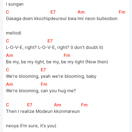
i sungan
[
C
]
[
E7
]
[
Am
]
[
Fm
]
Gasaga doen kkochip
deureul bwa 
Imi neon bulleobon 
mellodi
[
C
]
[
E7
]
L-O-V-E, right? L-O-
V-E, right? (I don't doubt it)
[
Am
]
[
Fm
]
Be my, be my light, be my, b
e my light (Now then)
[
C
]
[
E7
]
We're blooming, 
yeah we're blooming, baby
[
Am
]
[
Fm
]
We're blooming, 
can you hug me?
[
C
]
[
E7
]
[
Am
]
[
Fm
]
Then I rea
lize Modeun 
kkonmareun 
neoya (I'm sure, it's you)