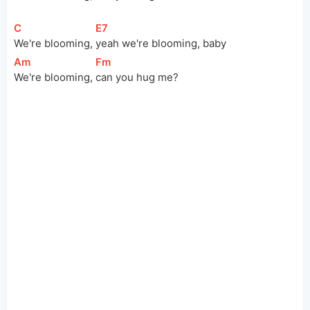
[
C
]
[
E7
]
We're blooming, 
yeah we're blooming, baby
[
Am
]
[
Fm
]
We're blooming, 
can you hug me?