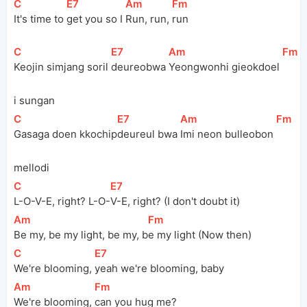
[
C
]
[
E7
]
[
Am
]
[
Fm
]
It's time to 
get you so I 
Run, run, 
run
[
C
]
[
E7
]
[
Am
]
[
Fm
]
Keojin simjang soril 
deureobwa 
Yeongwonhi gieokdoel 
i sungan
[
C
]
[
E7
]
[
Am
]
[
Fm
]
Gasaga doen kkochip
deureul bwa 
Imi neon bulleobon 
mellodi
[
C
]
[
E7
]
L-O-V-E, right? L-O-
V-E, right? (I don't doubt it)
[
Am
]
[
Fm
]
Be my, be my light, be my, b
e my light (Now then)
[
C
]
[
E7
]
We're blooming, 
yeah we're blooming, baby
[
Am
]
[
Fm
]
We're blooming, 
can you hug me?