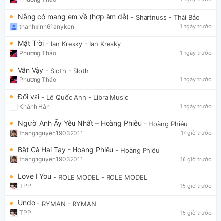
Nắng có mang em về (hợp âm dễ)
- Shartnuss
- Thái Bảo
thanhbinh61anyken
1 ngày trước
Mặt Trời
- Ian Kresky
- Ian Kresky
Phương Thảo
1 ngày trước
Vẫn Vậy
- Sloth
- Sloth
Phương Thảo
1 ngày trước
Đổi vai
- Lê Quốc Anh
- Libra Music
Khánh Hân
1 ngày trước
Người Anh Ấy Yêu Nhất – Hoàng Phiêu
- Hoàng Phiêu
thangnguyen19032011
17 giờ trước
Bắt Cá Hai Tay - Hoàng Phiêu
- Hoàng Phiêu
thangnguyen19032011
16 giờ trước
Love I You
- ROLE MODEL
- ROLE MODEL
TPP
15 giờ trước
Undo
- RYMAN
- RYMAN
TPP
15 giờ trước