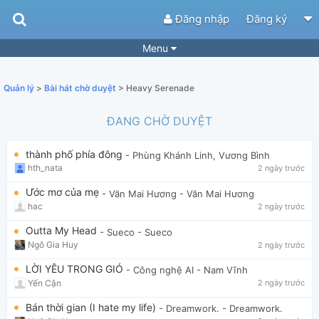
Đăng nhập
Đăng ký
Menu
Bài hát
Guitar Tabs
Quản lý
>
Bài hát chờ duyệt
> Heavy Serenade
Playlist
Hợp âm
ĐANG CHỜ DUYỆT
Điệu bài hát
Thể loại
thành phố phía đông
- Phùng Khánh Linh, Vương Bình
Tìm theo hợp âm
Tải ứng dụng
hth_nata
2 ngày trước
Yêu cầu hợp âm
Thành Viên
Ước mơ của mẹ
- Văn Mai Hương
- Văn Mai Hương
hac
2 ngày trước
Khóa học
Quản lý
58
Outta My Head
- Sueco
- Sueco
Tắt quảng cáo
Ngô Gia Huy
2 ngày trước
LỜI YÊU TRONG GIÓ
- Công nghệ AI
- Nam Vĩnh
Yến Cận
2 ngày trước
Bán thời gian (I hate my life)
- Dreamwork.
- Dreamwork.