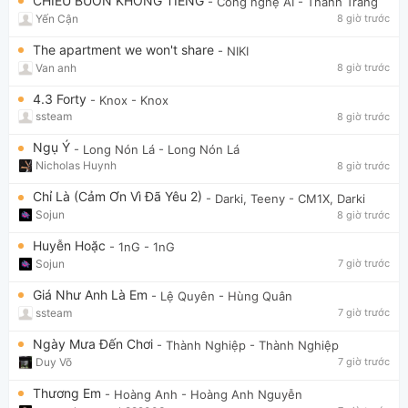
CHIỀU BUỒN KHÔNG TIẾNG
- Công nghệ AI
- Thanh Trang
Yến Cận
8 giờ trước
The apartment we won't share
- NIKI
Van anh
8 giờ trước
4.3 Forty
- Knox
- Knox
ssteam
8 giờ trước
Ngụ Ý
- Long Nón Lá
- Long Nón Lá
Nicholas Huynh
8 giờ trước
Chỉ Là (Cảm Ơn Vì Đã Yêu 2)
- Darki, Teeny
- CM1X, Darki
Sojun
8 giờ trước
Huyễn Hoặc
- 1nG
- 1nG
Sojun
7 giờ trước
Giá Như Anh Là Em
- Lệ Quyên
- Hùng Quân
ssteam
7 giờ trước
Ngày Mưa Đến Chơi
- Thành Nghiệp
- Thành Nghiệp
Duy Võ
7 giờ trước
Thương Em
- Hoàng Anh
- Hoàng Anh Nguyễn