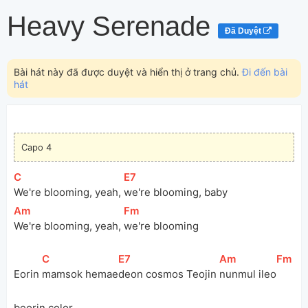
Heavy Serenade
Đã Duyệt
Bài hát này đã được duyệt và hiển thị ở trang chủ.
Đi đến bài
hát
Capo 4
[
C
]
[
E7
]
We're blooming, yeah, 
we're blooming, baby
[
Am
]
[
Fm
]
We're blooming, yeah, 
we're blooming
[
C
]
[
E7
]
[
Am
]
[
Fm
]
Eorin 
mamsok hemae
deon cosmos Teojin 
nunmul ileo
beorin color