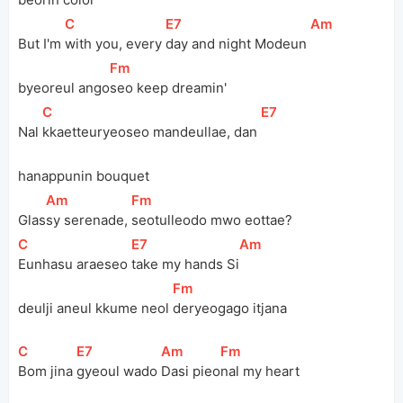
[
C
]
[
E7
]
[
Am
]
But I'm 
with you, every 
day and night Modeun 
[
Fm
]
byeoreul ango
seo keep dreamin'
[
C
]
[
E7
]
Nal 
kkaetteuryeoseo mandeullae, dan 
hanappunin bouquet
[
Am
]
[
Fm
]
Glas
sy serenade, 
seotulleodo mwo eottae?
[
C
]
[
E7
]
[
Am
]
Eunhasu araeseo 
take my hands Si
[
Fm
]
deulji aneul kkume neol 
deryeogago itjana
[
C
]
[
E7
]
[
Am
]
[
Fm
]
Bom jina 
gyeoul wado 
Dasi pieo
nal my heart