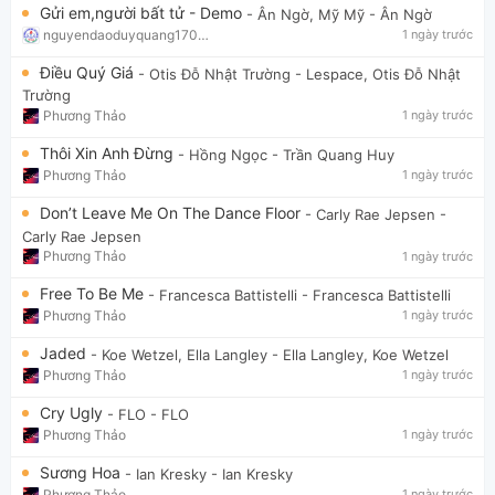
Gửi em,người bất tử - Demo
- Ân Ngờ, Mỹ Mỹ
- Ân Ngờ
nguyendaoduyquang17021
1 ngày trước
Điều Quý Giá
- Otis Đỗ Nhật Trường
- Lespace, Otis Đỗ Nhật
Trường
Phương Thảo
1 ngày trước
Thôi Xin Anh Đừng
- Hồng Ngọc
- Trần Quang Huy
Phương Thảo
1 ngày trước
Don’t Leave Me On The Dance Floor
- Carly Rae Jepsen
-
Carly Rae Jepsen
Phương Thảo
1 ngày trước
Free To Be Me
- Francesca Battistelli
- Francesca Battistelli
Phương Thảo
1 ngày trước
Jaded
- Koe Wetzel, Ella Langley
- Ella Langley, Koe Wetzel
Phương Thảo
1 ngày trước
Cry Ugly
- FLO
- FLO
Phương Thảo
1 ngày trước
Sương Hoa
- Ian Kresky
- Ian Kresky
Phương Thảo
1 ngày trước