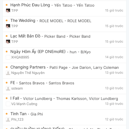
Hạnh Phúc Đau Lòng
- Yến Tatoo
- Yến Tatoo
TPP
15 giờ trước
The Wedding
- ROLE MODEL
- ROLE MODEL
TPP
15 giờ trước
Lạc Mất Bản Đồ
- Picker Band
- Picker Band
TPP
15 giờ trước
Ngày Hôm Ấy (EP ONEmoRE)
- hun
- B/Kyo
XHQA8995
14 giờ trước
Changing Partners
- Patti Page
- Joe Darion, Larry Coleman
Nguyễn Thế Nguyên
13 giờ trước
FE
- Santos Bravos
- Santos Bravos
ssteam
13 giờ trước
I Fall
- Victor Lundberg
- Thomas Karlsson, Victor Lundberg
Vũ Mạnh Cường
13 giờ trước
Tình Tan
- Gia Phi
Phi_123
12 giờ trước