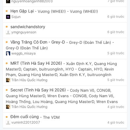
nguyenhoanganh882003
7 giờ trước
Hẹn Gặp Lại
- Vương (WHEE!)
- Vương (WHEE!)
Sojun
6 giờ trước
sandwichandstory
ymgnguyenson
6 giờ trước
Vầng Trăng Cô Đơn - Grey-D
- Grey-D (Đoàn Thế Lân)
-
Grey-D (Đoàn Thế Lân)
weggb_misaya
5 giờ trước
MRT (Tinh Hà Say Hi 2026)
- Xuân Định K.Y, Quang Hùng
MasterD, Captain, buitruonglinh, HYO
- Captain, HYO, Kevin
Phạm, Quang Hùng MasterD, Xuân Định K.Y, buitruonglinh
Trần Hữu Quốc Hướng
5 giờ trước
Secret (Tinh Hà Say Hi 2026)
- Cody Nam Võ, CONGB,
Quang Hùng MasterD, Wren Evans
- CONGB, Cody Nam Võ,
Hoàng Thống, Lou Hoàng, Quang Hùng MasterD, Wren Evans
Trần Hữu Quốc Hướng
4 giờ trước
Đêm cuối cùng
- The VDM
vuminh22012007
4 giờ trước